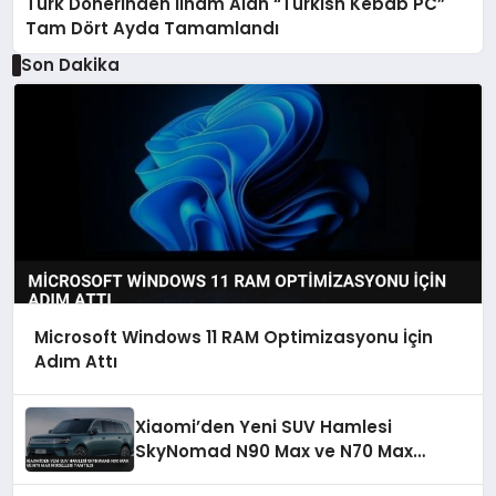
Türk Dönerinden İlham Alan “Turkish Kebab PC”
Tam Dört Ayda Tamamlandı
Son Dakika
Microsoft Windows 11 RAM Optimizasyonu İçin
Adım Attı
Xiaomi’den Yeni SUV Hamlesi
SkyNomad N90 Max ve N70 Max
Modelleri Tanıtıldı