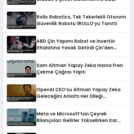
Rollo Robotics, Tek Tekerlekli Otonom
Güvenlik Robotu 1ROLLO’yu Tanıttı
ABD Çin Yapımı Robot ve İnvertör
İthalatına Yasak Getirdi Çin’den
Tepki
Sam Altman Yapay Zeka Hızına Fren
Çekme Çağrısı Yaptı
OpenAI CEO’su Altman Yapay Zeka
Geleceğini Anlattı Her Dileği
Gerçekleştirecek Cin Yaratmaya
Yakınız
Meta ve Microsoft’tan Çeyrek
Bilançoları Gelirler Yükselirken Kar
Durumu Farklılaştı