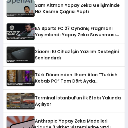
Sam Altman Yapay Zeka Gelişiminde
Hız Kesme Çağrısı Yaptı
EA Sports FC 27 Oynanış Fragmanı
Yayımlandı Yapay Zeka Savunması
Azaltıldı
Xiaomi 10 Cihaz İçin Yazılım Desteğini
Sonlandırdı
Türk Dönerinden İlham Alan “Turkish
Kebab PC” Tam Dört Ayda
Tamamlandı
Terminal İstanbul’un İlk Etabı Yakında
Açılıyor
Anthropic Yapay Zeka Modelleri
Claude 3 Şirket Sistemlerine Sızdı