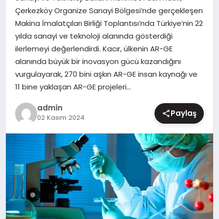
Çerkezköy Organize Sanayi Bölgesi’nde gerçekleşen
MAGAZIN
Makina İmalatçıları Birliği Toplantısı’nda Türkiye’nin 22
yılda sanayi ve teknoloji alanında gösterdiği
ilerlemeyi değerlendirdi. Kacır, ülkenin AR-GE
alanında büyük bir inovasyon gücü kazandığını
vurgulayarak, 270 bini aşkın AR-GE insan kaynağı ve
11 bine yaklaşan AR-GE projeleri…
admin
Paylaş
02 Kasım 2024