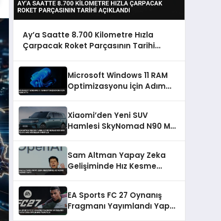
Ay’a Saatte 8.700 Kilometre Hızla
Çarpacak Roket Parçasının Tarihi
Açıklandı
Microsoft Windows 11 RAM
Optimizasyonu İçin Adım
Attı
Xiaomi’den Yeni SUV
Hamlesi SkyNomad N90 Max
ve N70 Max Modelleri
Tanıtıldı
Sam Altman Yapay Zeka
Gelişiminde Hız Kesme
Çağrısı Yaptı
EA Sports FC 27 Oynanış
Fragmanı Yayımlandı Yapay
Zeka Savunması Azaltıldı