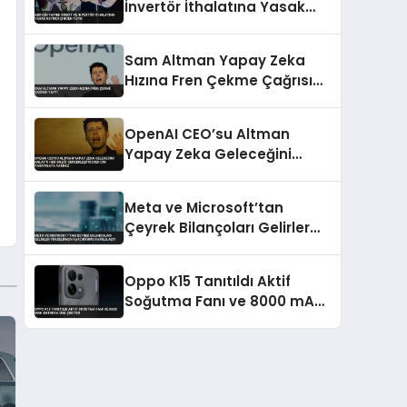
İnvertör İthalatına Yasak
Getirdi Çin’den Tepki
Sam Altman Yapay Zeka
Hızına Fren Çekme Çağrısı
Yaptı
OpenAI CEO’su Altman
Yapay Zeka Geleceğini
Anlattı Her Dileği
Gerçekleştirecek Cin
Meta ve Microsoft’tan
Yaratmaya Yakınız
Çeyrek Bilançoları Gelirler
Yükselirken Kar Durumu
Farklılaştı
Oppo K15 Tanıtıldı Aktif
Soğutma Fanı ve 8000 mAh
Batarya Öne Çıkıyor