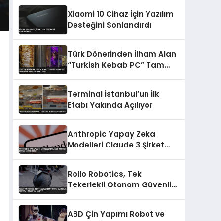
Xiaomi 10 Cihaz İçin Yazılım
Desteğini Sonlandırdı
Türk Dönerinden İlham Alan
“Turkish Kebab PC” Tam
Dört Ayda Tamamlandı
Terminal İstanbul’un İlk
Etabı Yakında Açılıyor
Anthropic Yapay Zeka
Modelleri Claude 3 Şirket
Sistemlerine Sızdı
Rollo Robotics, Tek
Tekerlekli Otonom Güvenlik
Robotu 1ROLLO’yu Tanıttı
ABD Çin Yapımı Robot ve