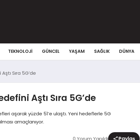
TEKNOLOJI
GÜNCEL
YAŞAM
SAĞLIK
DÜNYA
i Aştı Sıra 5G’de
edefini Aştı Sıra 5G’de
fleri aşarak yüzde 51’e ulaştı. Yeni hedeflerle 5G
arılması amaçlanıyor.
0 Yorum Yapıldı
Paylaş