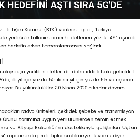
 ve İletişim Kurumu (BTK) verilerine göre, Türkiye
e yerli ürün kullanım oranı hedeflenen yüzde 45’i aşarak
irlenen hedefin erken tamamlanmasını sağladı.
i
ojisi için yerlilik hedefleri de daha iddialı hale getirildi. 1
, ilk yıl için yüzde 50, ikinci yıl için yüzde 55 ve üçüncü
fleniyor. Bu yükümlülükler 30 Nisan 2029’a kadar devam
nacakları radyo üniteleri, çekirdek şebeke ve transmisyon
eşme Ürünü’ tanımına uygun yerli ürünlerden temin etmek
 ve Altyapı Bakanlığı’nın destekleriyle geliştirilen ‘Uçtan
esi’ kapsamında prototipler üretilmeye devam ediyor.