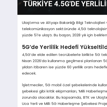
Ulaştırma ve Altyapı Bakanlığı Bilgi Teknolojileri
telekomünikasyon sektöründe 4,5G teknolojisind
yüzde 51’e ulaştı. Bu başarı, 2028 yılı için bel
5G’de Yerlilik Hedefi Yükseltild
4,5G’de elde edilen tecrübelerle birlikte 5G teknol
Nisan 2026’da kullanıma geçilmesi planlanan 5G’de
yıldan itibaren ise yüzde 60 yerlilik oranı hede
edecek.
İşletmeciler, 5G mobil özel şebekelerinde kulla
şebekesi gibi kritik ekipmanları, ‘Milli Haberl
zorunda olacaklar. Bu kapsamda, BTK ve Ulaştırma
Uca Yerli ve Milli 5G Haberleşme Şebekesi Proj