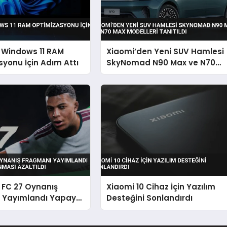
 Windows 11 RAM
Xiaomi’den Yeni SUV Hamlesi
yonu İçin Adım Attı
SkyNomad N90 Max ve N70
Max Modelleri Tanıtıldı
 FC 27 Oynanış
Xiaomi 10 Cihaz İçin Yazılım
 Yayımlandı Yapay
Desteğini Sonlandırdı
nması Azaltıldı