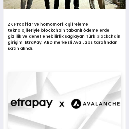
ZK Proof
’
lar ve h
omomorfik
şifreleme
teknolojileriyle blockchain tabanlı ödemelerde
gizlilik ve denetlenebilirlik sağlayan Tü
rk blockchain
giri
şimi EtraPay, ABD merkezli Ava Labs tarafından
satın alındı.