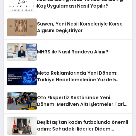
Kaş Uygulaması Nasıl Yapılır?
Suwen, Yeni Nesil Korseleriyle Korse
Algısını Değiştiriyor
MHRS ile Nasıl Randevu Alınır?
Meta Reklamlarında Yeni Dönem:
Türkiye Hedeflemelerine Yüzde 5
Konum Ücreti Geldi
Oto Ekspertiz Sektöründe Yeni
Dönem: Merdiven Altı İşletmeler Tarih
Oluyor
Beşiktaş’tan kadın futbolunda önemli
adım: Sahadaki liderler Didem
Karagenç ve Başak Gündoğdu kulüp