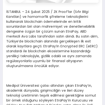
İSTANBUL – 24 Şubat 2025 / ZK Proof’lar (Sıfır Bilgi
Kanıtları) ve homomorfik şifreleme teknolojilerini
kullanarak blockchain ödemelerinde en kritik
sorunlardan biri olan mahremiyet ve denetlenebilirlik
dengesine özgün bir çözüm sunan EtraPay, ABD
merkezli Ava Labs tarafından satın alındı. Bu satın alım,
Türkiye’de blockchain alanında gerçekleşen ilk exit
olarak kayıtlara geçti. EtraPay’in Encrypted ERC (eERC)
standardı ile blockchain ekosistemine kazandırdığı
yenilikçi teknolojiyle, gizlilik odaklı ve aynı zamanda
regülasyonlarla uyumlu bir finansal altyapının
oluşturulmasına öncülük ediyor.
Medipol Üniversitesi çatısı altından çıkan EtraPay’in,
akademik dünyada, girişimciliğin ve ileri düzey
teknoloji üretiminin teşvik edilmesi gerektiğine somut
bir örnek olduğunu söyleyen EtraPay’in Kurucusu ve