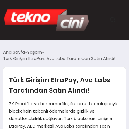
ANASAYFA
Ana Sayfa
Yaşam
Türk Girişim EtraPay, Ava Labs Tarafından Satın Alındı!
TEKNOLOJI
GÜNCEL
Türk Girişim EtraPay, Ava Labs
Tarafından Satın Alındı!
YAŞAM
ZK Proof’lar ve homomorfik şifreleme teknolojileriyle
SAĞLIK
blockchain tabanlı ödemelerde gizlilik ve
denetlenebilirlik sağlayan Türk blockchain girişimi
DÜNYA
EtraPay, ABD merkezli Ava Labs tarafından satın