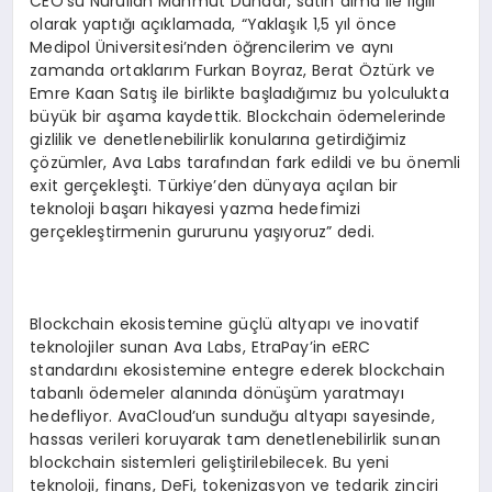
CEO’su Nurullah Mahmut Dündar, satın alma ile ilgili
olarak yaptığı açıklamada, “Yaklaşık 1,5 yıl önce
Medipol Üniversitesi’nden öğrencilerim ve aynı
zamanda ortaklarım Furkan Boyraz, Berat Öztürk ve
Emre Kaan Satış ile birlikte başladığımız bu yolculukta
büyük bir aşama kaydettik. Blockchain ödemelerinde
gizlilik ve denetlenebilirlik konularına getirdiğimiz
çözümler, Ava Labs tarafından fark edildi ve bu önemli
exit gerçekleşti. Türkiye’den dünyaya açılan bir
teknoloji başarı hikayesi yazma hedefimizi
gerçekleştirmenin gururunu yaşıyoruz” dedi.
Blockchain ekosistemine güçlü altyapı ve inovatif
teknolojiler sunan Ava Labs, EtraPay’in eERC
standardını ekosistemine entegre ederek blockchain
tabanlı ödemeler alanında dönüşüm yaratmayı
hedefliyor. AvaCloud’un sunduğu altyapı sayesinde,
hassas verileri koruyarak tam denetlenebilirlik sunan
blockchain sistemleri geliştirilebilecek. Bu yeni
teknoloji, finans, DeFi, tokenizasyon ve tedarik zinciri