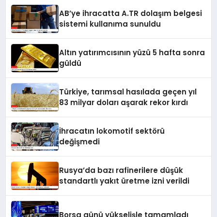
AB’ye ihracatta A.TR dolaşım belgesi
sistemi kullanıma sunuldu
Altın yatırımcısının yüzü 5 hafta sonra
güldü
Türkiye, tarımsal hasılada geçen yıl
83 milyar doları aşarak rekor kırdı
İhracatın lokomotif sektörü
değişmedi
Rusya’da bazı rafinerilere düşük
standartlı yakıt üretme izni verildi
Borsa günü yükselişle tamamladı