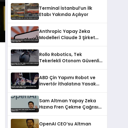
Terminal İstanbul’un İlk
Etabı Yakında Açılıyor
Anthropic Yapay Zeka
Modelleri Claude 3 Şirket
Sistemlerine Sızdı
Rollo Robotics, Tek
Tekerlekli Otonom Güvenlik
Robotu 1ROLLO’yu Tanıttı
ABD Çin Yapımı Robot ve
İnvertör İthalatına Yasak
Getirdi Çin’den Tepki
Sam Altman Yapay Zeka
Hızına Fren Çekme Çağrısı
Yaptı
OpenAI CEO’su Altman