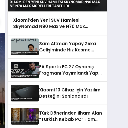
Xiaomi’den Yeni SUV Hamlesi
SkyNomad N90 Max ve N70 Max
Modelleri Tanıtıldı
Sam Altman Yapay Zeka
Gelişiminde Hız Kesme
Çağrısı Yaptı
EA Sports FC 27 Oynanış
Fragmanı Yayımlandı Yapay
Zeka Savunması Azaltıldı
Xiaomi 10 Cihaz İçin Yazılım
Desteğini Sonlandırdı
Türk Dönerinden İlham Alan
“Turkish Kebab PC” Tam
Dört Ayda Tamamlandı