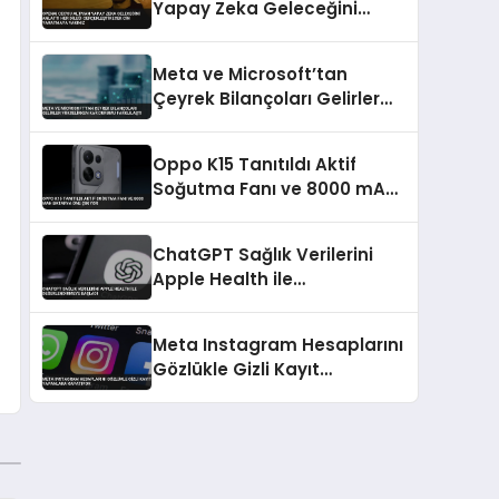
Yapay Zeka Geleceğini
Anlattı Her Dileği
Gerçekleştirecek Cin
Meta ve Microsoft’tan
Yaratmaya Yakınız
Çeyrek Bilançoları Gelirler
Yükselirken Kar Durumu
Farklılaştı
Oppo K15 Tanıtıldı Aktif
Soğutma Fanı ve 8000 mAh
Batarya Öne Çıkıyor
ChatGPT Sağlık Verilerini
Apple Health ile
Değerlendirmeye Başladı
Meta Instagram Hesaplarını
Gözlükle Gizli Kayıt
Yapanlara Kapatıyor