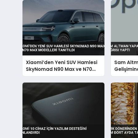
Xiaomi’den Yeni SUV Hamlesi
Sam Altm
SkyNomad N90 Max ve N70
Gelişimin
Max Modelleri Tanıtıldı
Yaptı