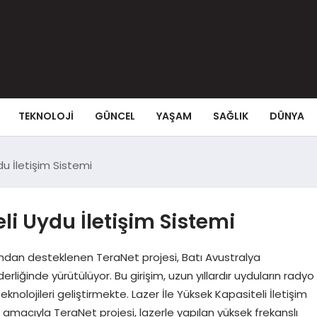
TEKNOLOJI
GÜNCEL
YAŞAM
SAĞLIK
DÜNYA
u İletişim Sistemi
li Uydu İletişim Sistemi
ından desteklenen TeraNet projesi, Batı Avustralya
rliğinde yürütülüyor. Bu girişim, uzun yıllardır uyduların radyo
eknolojileri geliştirmekte. Lazer İle Yüksek Kapasiteli İletişim
ak amacıyla TeraNet projesi, lazerle yapılan yüksek frekanslı