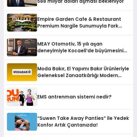
588 milyar doları aşması bekleniyor
Empire Garden Cafe & Restaurant
Premium Nargile Sunumuyla Fark
Yaratıyor
MEAY Otomotiv, 15 yılı aşan
deneyimiyle Kocaeli’de büyümesini
sürdürüyor
Moda Bakır, El Yapımı Bakır Ürünleriyle
Geleneksel Zanaatkârlığı Modern
Yaşam Alanlarına Taşıyor
EMS antrenman sistemi nedir?
“Suwen Take Away Panties” ile Yedek
Konfor Artık Çantanızda!