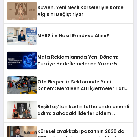
Suwen, Yeni Nesil Korseleriyle Korse
Algısını Değiştiriyor
MHRS ile Nasıl Randevu Alınır?
Meta Reklamlarında Yeni Dönem:
Türkiye Hedeflemelerine Yüzde 5
Konum Ücreti Geldi
Oto Ekspertiz Sektöründe Yeni
Dönem: Merdiven Altı İşletmeler Tarih
Oluyor
Beşiktaş’tan kadın futbolunda önemli
adım: Sahadaki liderler Didem
Karagenç ve Başak Gündoğdu kulüp
hafızasını geleceğe taşıyacak
Küresel ayakkabı pazarının 2030’da