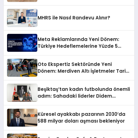
MHRS ile Nasıl Randevu Alınır?
Meta Reklamlarında Yeni Dönem:
Türkiye Hedeflemelerine Yüzde 5
Konum Ücreti Geldi
Oto Ekspertiz Sektöründe Yeni
Dönem: Merdiven Altı İşletmeler Tarih
Oluyor
Beşiktaş’tan kadın futbolunda önemli
adım: Sahadaki liderler Didem
Karagenç ve Başak Gündoğdu kulüp
hafızasını geleceğe taşıyacak
Küresel ayakkabı pazarının 2030’da
588 milyar doları aşması bekleniyor