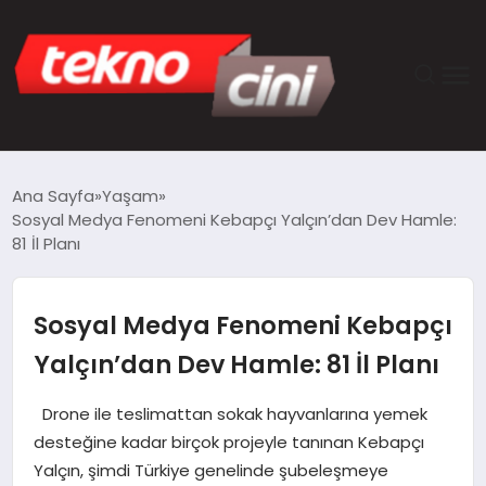
ANASAYFA
Ana Sayfa
Yaşam
Sosyal Medya Fenomeni Kebapçı Yalçın’dan Dev Hamle:
TEKNOLOJI
81 İl Planı
GÜNCEL
Sosyal Medya Fenomeni Kebapçı
YAŞAM
Yalçın’dan Dev Hamle: 81 İl Planı
SAĞLIK
Drone ile teslimattan sokak hayvanlarına yemek
desteğine kadar birçok projeyle tanınan Kebapçı
DÜNYA
Yalçın, şimdi Türkiye genelinde şubeleşmeye