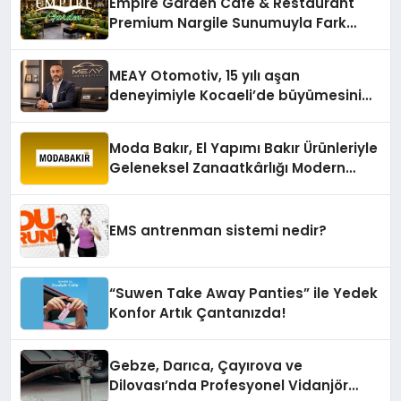
Empire Garden Cafe & Restaurant
Premium Nargile Sunumuyla Fark
Yaratıyor
MEAY Otomotiv, 15 yılı aşan
deneyimiyle Kocaeli’de büyümesini
sürdürüyor
Moda Bakır, El Yapımı Bakır Ürünleriyle
Geleneksel Zanaatkârlığı Modern
Yaşam Alanlarına Taşıyor
EMS antrenman sistemi nedir?
“Suwen Take Away Panties” ile Yedek
Konfor Artık Çantanızda!
Gebze, Darıca, Çayırova ve
Dilovası’nda Profesyonel Vidanjör