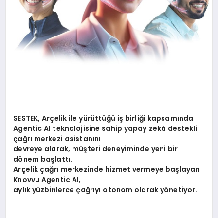
SESTEK, Ar
çelik ile yürüttüğü iş birliği kapsamında
Agentic AI teknolojisine sahip yapay zekâ destekli
çağrı merkezi asistanını
devreye alarak, müşteri deneyiminde yeni bir
d
ö
nem başlattı.
Arçelik çağrı merkezinde hizmet vermeye başlayan
Knovvu Agentic AI,
aylık yüzbinlerce çağrıyı otonom olarak y
ö
netiyor.