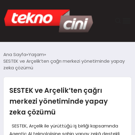
ANASAYFA
Ana Sayfa
Yaşam
SESTEK ve Arçelik’ten çağrı merkezi yönetiminde yapay
TEKNOLOJI
zeka çözümü
GÜNCEL
SESTEK ve Arçelik’ten çağrı
YAŞAM
merkezi yönetiminde yapay
zeka çözümü
SAĞLIK
SESTEK, Arçelik ile yürüttüğü iş birliği kapsamında
DÜNYA
Agentic AI teknolojisine sahip yapay zekâ destekli