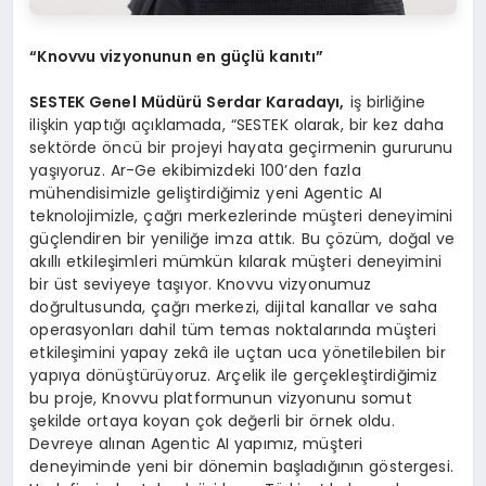
“
Knovvu vizyonunun en güçlü kanıtı”
SESTEK Genel Müdürü Serdar Karadayı,
iş birliğine
ilişkin yaptığı açıklamada, “SESTEK olarak, bir kez daha
sektörde öncü bir projeyi hayata geçirmenin gururunu
yaşıyoruz. Ar-Ge ekibimizdeki 100’den fazla
mühendisimizle geliştirdiğimiz yeni Agentic AI
teknolojimizle, çağrı merkezlerinde müşteri deneyimini
güçlendiren bir yeniliğe imza attık. Bu çözüm, doğal ve
akıllı etkileşimleri mümkün kılarak müşteri deneyimini
bir üst seviyeye taşıyor. Knovvu vizyonumuz
doğrultusunda, çağrı merkezi, dijital kanallar ve saha
operasyonları dahil tüm temas noktalarında müşteri
etkileşimini yapay zekâ ile uçtan uca yönetilebilen bir
yapıya dönüştürüyoruz. Arçelik ile gerçekleştirdiğimiz
bu proje, Knovvu platformunun vizyonunu somut
şekilde ortaya koyan çok değerli bir örnek oldu.
Devreye alınan Agentic AI yapımız, müşteri
deneyiminde yeni bir dönemin başladığının göstergesi.