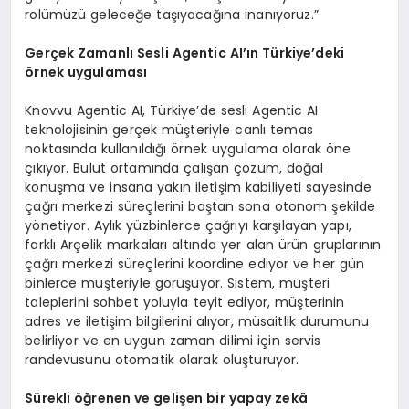
rolümüzü geleceğe taşıyacağına inanıyoruz.”
Ger
çek Zamanlı Sesli Agentic AI’ın Türkiye
’
deki
ö
rnek uygulaması
Knovvu Agentic AI, Türkiye’de sesli Agentic AI
teknolojisinin gerçek müşteriyle canlı temas
noktasında kullanıldığı örnek uygulama olarak öne
çıkıyor. Bulut ortamında çalışan çözüm, doğal
konuşma ve insana yakın iletişim kabiliyeti sayesinde
çağrı merkezi süreçlerini baştan sona otonom şekilde
yönetiyor. Aylık yüzbinlerce çağrıyı karşılayan yapı,
farklı Arçelik markaları altında yer alan ürün gruplarının
çağrı merkezi süreçlerini koordine ediyor ve her gün
binlerce müşteriyle görüşüyor. Sistem, müşteri
taleplerini sohbet yoluyla teyit ediyor, müşterinin
adres ve iletişim bilgilerini alıyor, müsaitlik durumunu
belirliyor ve en uygun zaman dilimi için servis
randevusunu otomatik olarak oluşturuyor.
Sürekli öğrenen ve gelişen bir yapay zekâ