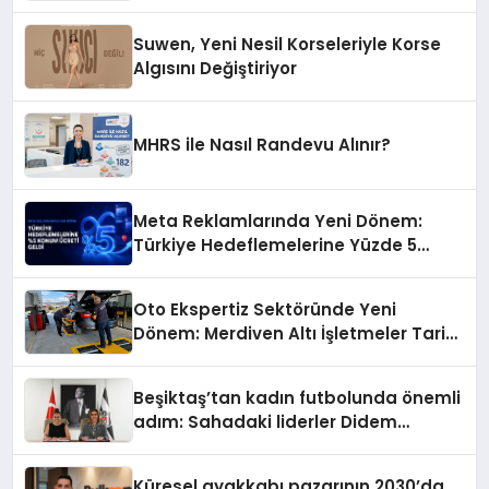
Suwen, Yeni Nesil Korseleriyle Korse
Algısını Değiştiriyor
MHRS ile Nasıl Randevu Alınır?
Meta Reklamlarında Yeni Dönem:
Türkiye Hedeflemelerine Yüzde 5
Konum Ücreti Geldi
Oto Ekspertiz Sektöründe Yeni
Dönem: Merdiven Altı İşletmeler Tarih
Oluyor
Beşiktaş’tan kadın futbolunda önemli
adım: Sahadaki liderler Didem
Karagenç ve Başak Gündoğdu kulüp
hafızasını geleceğe taşıyacak
Küresel ayakkabı pazarının 2030’da