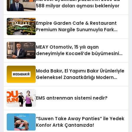
588 milyar doları aşması bekleniyor
Empire Garden Cafe & Restaurant
Premium Nargile Sunumuyla Fark
Yaratıyor
MEAY Otomotiv, 15 yılı aşan
deneyimiyle Kocaeli’de büyümesini
sürdürüyor
Moda Bakır, El Yapımı Bakır Ürünleriyle
Geleneksel Zanaatkârlığı Modern
Yaşam Alanlarına Taşıyor
EMS antrenman sistemi nedir?
“Suwen Take Away Panties” ile Yedek
Konfor Artık Çantanızda!