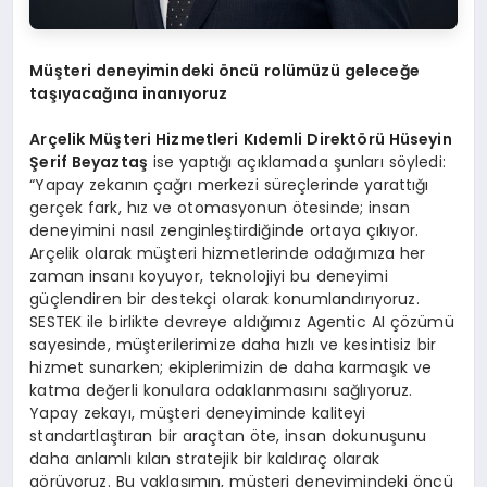
Müşteri deneyimindeki
ö
ncü rolümüzü geleceğe
taşıyacağına inanıyoruz
Arçelik Müşteri Hizmetleri Kıdemli Direkt
ö
rü Hüseyin
Şerif Beyaztaş
ise yaptığı açıklamada şunları söyledi:
“Yapay zekanın çağrı merkezi süreçlerinde yarattığı
gerçek fark, hız ve otomasyonun ötesinde; insan
deneyimini nasıl zenginleştirdiğinde ortaya çıkıyor.
Arçelik olarak müşteri hizmetlerinde odağımıza her
zaman insanı koyuyor, teknolojiyi bu deneyimi
güçlendiren bir destekçi olarak konumlandırıyoruz.
SESTEK ile birlikte devreye aldığımız Agentic AI çözümü
sayesinde, müşterilerimize daha hızlı ve kesintisiz bir
hizmet sunarken; ekiplerimizin de daha karmaşık ve
katma değerli konulara odaklanmasını sağlıyoruz.
Yapay zekayı, müşteri deneyiminde kaliteyi
standartlaştıran bir araçtan öte, insan dokunuşunu
daha anlamlı kılan stratejik bir kaldıraç olarak
görüyoruz. Bu yaklaşımın, müşteri deneyimindeki öncü