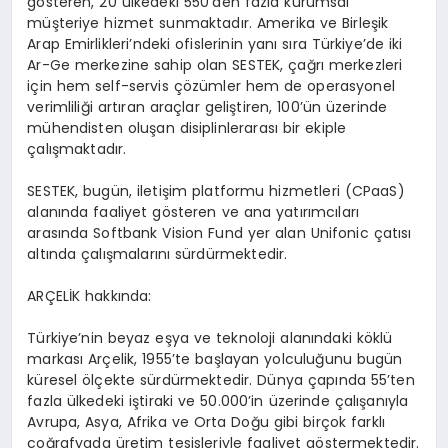
gösteren, 20 ülkedeki 550’den fazla kurumsal
müşteriye hizmet sunmaktadır. Amerika ve Birleşik
Arap Emirlikleri’ndeki ofislerinin yanı sıra Türkiye’de iki
Ar-Ge merkezine sahip olan SESTEK, çağrı merkezleri
için hem self-servis çözümler hem de operasyonel
verimliliği artıran araçlar geliştiren, 100’ün üzerinde
mühendisten oluşan disiplinlerarası bir ekiple
çalışmaktadır.
SESTEK, bugün, iletişim platformu hizmetleri (CPaaS)
alanında faaliyet gösteren ve ana yatırımcıları
arasında Softbank Vision Fund yer alan Unifonic çatısı
altında çalışmalarını sürdürmektedir.
ARÇELİK hakkında:
Türkiye’nin beyaz eşya ve teknoloji alanındaki köklü
markası Arçelik, 1955’te başlayan yolculuğunu bugün
küresel ölçekte sürdürmektedir. Dünya çapında 55’ten
fazla ülkedeki iştiraki ve 50.000’in üzerinde çalışanıyla
Avrupa, Asya, Afrika ve Orta Doğu gibi birçok farklı
coğrafyada üretim tesisleriyle faaliyet göstermektedir.