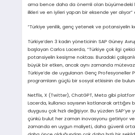
ama bence daha da önemli olan büyümedeki hı
ilkleri ve en iyileri yapan bir eksende yer alıyor” 
“Türkiye yenilik, genç yetenek ve potansiyelin 
Türkiye’den 3 kadın yöneticinin SAP Güney Avr
başlayan Carlos Lacerda, “Türkiye çok ilgi çekic
potansiyelin kesişme noktası. Buradaki çalışanla
büyük bir etken, ancak aynı zamanda mütevazı tu
Türkiye’de de uygulanan Genç Profesyoneller Pro
programların güçlü bir sosyal etkisinin de bulu
Netflix, X (Twitter), ChatGPT, Meta gibi platf
Lacerda, kullanıcı sayısının katlanarak arttığını 
duygusu çok hızlı değişiyor. Bu yüzden SAP’ye 
çünkü bulut her zaman inovasyonu getiriyor ve 
zamanda en uygun maliyeti, daha güvenli ortamı,
daha önce olduğundan çok daha hızlı bir şekilde