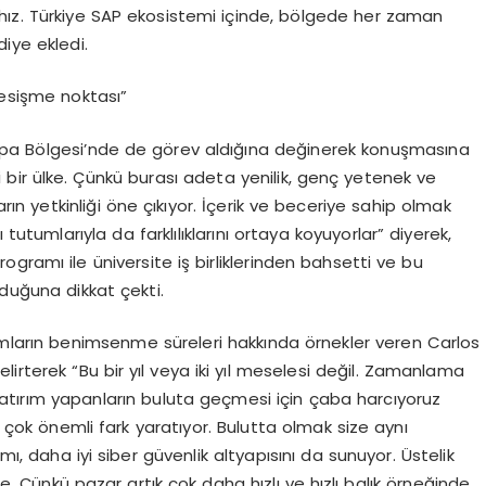
z. Türkiye SAP ekosistemi içinde, bölgede her zaman
diye ekledi.
kesişme noktası”
upa Bölgesi’nde de görev aldığına değinerek konuşmasına
i bir ülke. Çünkü burası adeta yenilik, genç yetenek ve
rın yetkinliği öne çıkıyor. İçerik ve beceriye sahip olmak
tumlarıyla da farklılıklarını ortaya koyuyorlar” diyerek,
gramı ile üniversite iş birliklerinden bahsetti ve bu
nduğuna dikkat çekti.
ormların benimsenme süreleri hakkında örnekler veren Carlos
belirterek “Bu bir yıl veya iki yıl meselesi değil. Zamanlama
yatırım yapanların buluta geçmesi için çaba harcıyoruz
çok önemli fark yaratıyor. Bulutta olmak size aynı
 daha iyi siber güvenlik altyapısını da sunuyor. Üstelik
. Çünkü pazar artık çok daha hızlı ve hızlı balık örneğinde