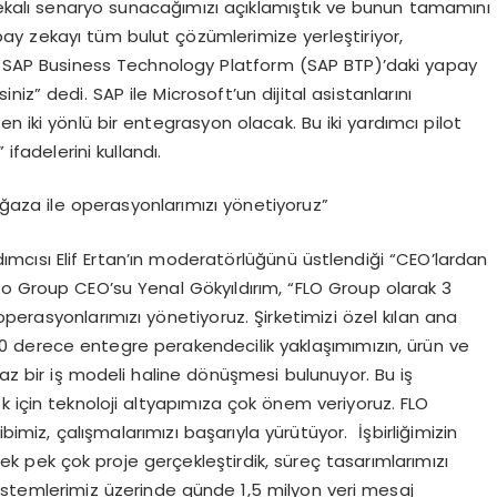
zekalı senaryo sunacağımızı açıklamıştık ve bunun tamamını
ay zekayı tüm bulut çözümlerimize yerleştiriyor,
de SAP Business Technology Platform (SAP BTP)’daki yapay
iniz” dedi. SAP ile Microsoft’un dijital asistanlarını
n iki yönlü bir entegrasyon olacak. Bu iki yardımcı pilot
fadelerini kullandı.
ağaza ile operasyonlarımızı yönetiyoruz”
mcısı Elif Ertan’ın moderatörlüğünü üstlendiği “CEO’lardan
lo Group CEO’su Yenal Gökyıldırım, “FLO Group olarak 3
perasyonlarımızı yönetiyoruz. Şirketimizi özel kılan ana
60 derece entegre perakendecilik yaklaşımımızın, ürün ve
az bir iş modeli haline dönüşmesi bulunuyor. Bu iş
k için teknoloji altyapımıza çok önem veriyoruz. FLO
bimiz, çalışmalarımızı başarıyla yürütüyor. İşbirliğimizin
ek pek çok proje gerçekleştirdik, süreç tasarımlarımızı
sistemlerimiz üzerinde günde 1,5 milyon veri mesaj