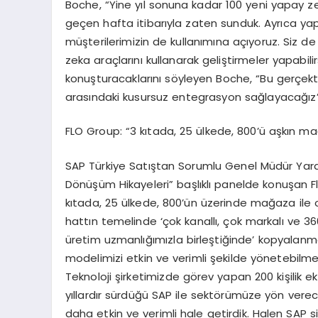
Boche, “Yine yıl sonuna kadar 100 yeni yapay 
geçen hafta itibarıyla zaten sunduk. Ayrıca yap
müşterilerimizin de kullanımına açıyoruz. Siz 
zeka araçlarını kullanarak geliştirmeler yapabilirs
konuşturacaklarını söyleyen Boche, “Bu gerçekte
arasındaki kusursuz entegrasyon sağlayacağız” i
FLO Group: “3 kıtada, 25 ülkede, 800’ü aşkın m
SAP Türkiye Satıştan Sorumlu Genel Müdür Yardı
Dönüşüm Hikayeleri” başlıklı panelde konuşan F
kıtada, 25 ülkede, 800’ün üzerinde mağaza ile o
hattın temelinde ‘çok kanallı, çok markalı ve 3
üretim uzmanlığımızla birleştiğinde’ kopyalanm
modelimizi etkin ve verimli şekilde yönetebilme
Teknoloji şirketimizde görev yapan 200 kişilik eki
yıllardır sürdüğü SAP ile sektörümüze yön verec
daha etkin ve verimli hale getirdik. Halen SAP 