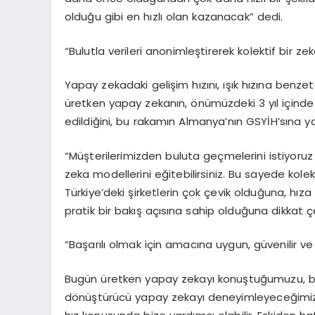
olduğu gibi en hızlı olan kazanacak” dedi.
“Bulutla verileri anonimleştirerek kolektif bir zek
Yapay zekadaki gelişim hızını, ışık hızına be
üretken yapay zekanın, önümüzdeki 3 yıl içinde
edildiğini, bu rakamın Almanya’nın GSYİH’sına ya
“Müşterilerimizden buluta geçmelerini istiyoruz 
zeka modellerini eğitebilirsiniz. Bu sayede kole
Türkiye’deki şirketlerin çok çevik olduğuna, hı
pratik bir bakış açısına sahip olduğuna dikkat çe
“Başarılı olmak için amacına uygun, güvenilir 
Bugün üretken yapay zekayı konuştuğumuzu, bi
dönüştürücü yapay zekayı deneyimleyeceğimizi