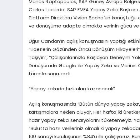
Manos Raptopoulos, SAP Güney Avrupa Bölgesi
Carlos Lacerda, SAP EMEA Yapay Zeka Başkanı
Platform Direktörü Vivien Boche’un konuştuğu e
ve dönüşüme adapte olmakta verinin gücü ve h
Uğur Candan’ın açılış konuşmasını yaptığı etkinl
“Liderlerin Gözünden Öncü Dönüşüm Hikayeleri”,
Taşıyın”, “Çalışanlarınızla Başlayan Deneyim Yo
Dönüşümde Google ile Yapay Zeka ve Verinin Gücü
törenle sona erdi.
“Yapay zekada hızlı olan kazanacak”
Açılış konuşmasında “Bütün dünya yapay zekayı
tartışmalara neden oluyor. Her hafta iki üretk
hazır yapay zeka senaryolarını tüketemeyiz. Y
“Bulutta hazır verileriniz olmalı ki yapay zekada
100 sanayi kuruluşunun %84’ü ile çalışıyoruz. Bun