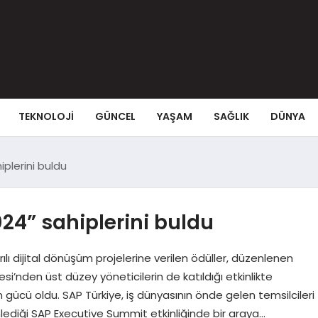
TEKNOLOJI
GÜNCEL
YAŞAM
SAĞLIK
DÜNYA
plerini buldu
24” sahiplerini buldu
rılı dijital dönüşüm projelerine verilen ödüller, düzenlenen
gesi’nden üst düzey yöneticilerin de katıldığı etkinlikte
n gücü oldu. SAP Türkiye, iş dünyasının önde gelen temsilcileri
enlediği SAP Executive Summit etkinliğinde bir araya…