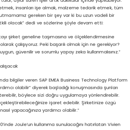
alar, aylar süren işler artık dakikalar içinde yapılabiliyor.
m etmek, insanları işe almak, malzeme tedarik etmek, tüm
nutmamamız gereken bir şey var ki bu uzun vadeli bir
li olacak” dedi ve sözlerine şöyle devam etti:
kayı şirket geneline taşımasına ve ölçeklendirmesine
larak çalışıyoruz. Peki başarılı olmak için ne gerekiyor?
ygun, güvenilir ve sorumlu yapay zeka kullanmalısınız.”
çalışacak
hakkında bilgiler veren SAP EMEA Business Technology Platform
rdımcı olabilir” diyerek başladığı konuşmasında şunları
sterebilir, böylece sizi doğru uygulamaya yönlendirebilir.
ekleştirebileceğinize işaret edebilir. Şirketinize özgü
 nasıl yapacağınıza yardımcı olabilir.”
0’inde Joule’un kullanıma sunulacağını hatırlatan Vivien