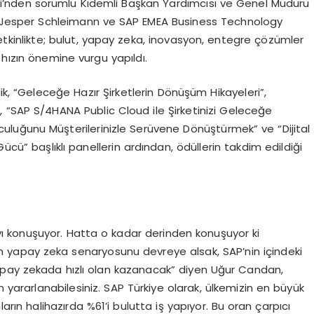
’nden sorumlu Kıdemli Başkan Yardımcısı ve Genel Müdürü
 Jesper Schleimann ve SAP EMEA Business Technology
tkinlikte; bulut, yapay zeka, inovasyon, entegre çözümler
ızın önemine vurgu yapıldı.
ik, “Geleceğe Hazır Şirketlerin Dönüşüm Hikayeleri”,
 “SAP S/4HANA Public Cloud ile Şirketinizi Geleceğe
lculuğunu Müşterilerinizle Serüvene Dönüştürmek” ve “Dijital
” başlıklı panellerin ardından, ödüllerin takdim edildiği
 konuşuyor. Hatta o kadar derinden konuşuyor ki
en yapay zeka senaryosunu devreye alsak, SAP’nin içindeki
apay zekada hızlı olan kazanacak” diyen Uğur Candan,
n yararlanabilesiniz. SAP Türkiye olarak, ülkemizin en büyük
ların halihazırda %61’i bulutta iş yapıyor. Bu oran çarpıcı