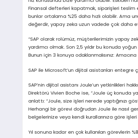
hız konusunda bize yardımcı olabilir. Eskiden haft
Finansal defterleri kapatmak, siparişleri tesli
bunlar ortalama %25 daha hızlı olabilir. Ama u
değerdir, yapay zeka uzun vadede çok daha etki
“SAP olarak rolümüz, müşterilerimizin yapay ze
yardımcı olmak. Son 2,5 yıldır bu konuda yoğun o
Bunun için 3 konuya odaklanmalısınız: Amacına u
SAP ile Microsoft’un dijital asistanları entegre 
SAP’nin dijital asistanı Joule’un yetkinlikleri 
Direktörü Vivien Boche ise, “Joule üç konuda ya
anlattı: “Joule, size işleri nerede yaptığınızı gö
Herhangi bir görevi doğrudan Joule ile nasıl gerç
belgelerinize veya kendi kurallarınıza göre işleri
Yıl sonuna kadar en çok kullanılan görevlerin %8