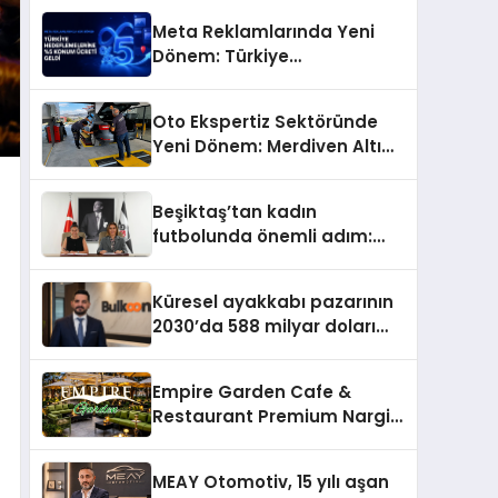
Meta Reklamlarında Yeni
Dönem: Türkiye
Hedeflemelerine Yüzde 5
Konum Ücreti Geldi
Oto Ekspertiz Sektöründe
Yeni Dönem: Merdiven Altı
İşletmeler Tarih Oluyor
Beşiktaş’tan kadın
futbolunda önemli adım:
Sahadaki liderler Didem
Karagenç ve Başak
Küresel ayakkabı pazarının
Gündoğdu kulüp hafızasını
2030’da 588 milyar doları
geleceğe taşıyacak
aşması bekleniyor
Empire Garden Cafe &
Restaurant Premium Nargile
Sunumuyla Fark Yaratıyor
MEAY Otomotiv, 15 yılı aşan