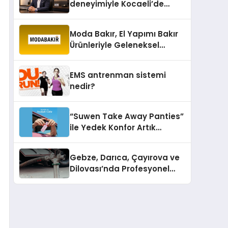
deneyimiyle Kocaeli’de
büyümesini sürdürüyor
Moda Bakır, El Yapımı Bakır
Ürünleriyle Geleneksel
Zanaatkârlığı Modern
Yaşam Alanlarına Taşıyor
EMS antrenman sistemi
nedir?
“Suwen Take Away Panties”
ile Yedek Konfor Artık
Çantanızda!
Gebze, Darıca, Çayırova ve
Dilovası’nda Profesyonel
Vidanjör Hizmetleri