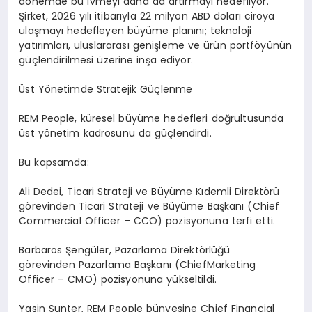
dönemde bu ivmeyi daha da artırmayı hedefliyor.
Şirket, 2026 yılı itibarıyla
22 milyon ABD doları ciroya
ulaşmayı
hedefleyen büyüme planını; teknoloji
yatırımları, uluslararası genişleme ve ürün portföyünün
güçlendirilmesi üzerine inşa ediyor.
Üst Yönetimde Stratejik Güçlenme
REM People, küresel büyüme hedefleri doğrultusunda
üst yönetim kadrosunu da güçlendirdi.
Bu kapsamda:
Ali
Dedei
, Ticari Strateji ve Büyüme Kıdemli Direktörü
görevinden
Ticari Strateji ve Büyüme Başkanı (
Chief
Commercial
Officer
– CCO)
pozisyonuna terfi etti.
Barbaros
Şengüler
, Pazarlama Direktörlüğü
görevinden
Pazarlama Başkanı (
Chief
Marketing
Officer
– CMO)
pozisyonuna yükseltildi.
Yasin Sunter
, REM People bünyesine
Chief
Financial