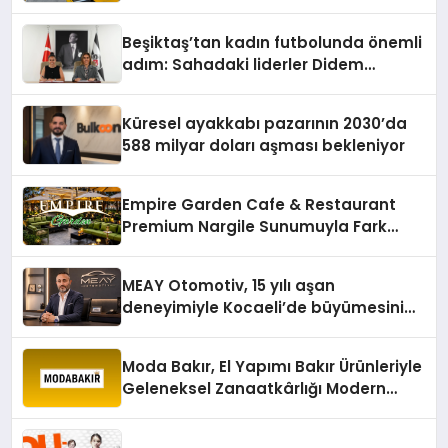
Oluyor
Beşiktaş’tan kadın futbolunda önemli
adım: Sahadaki liderler Didem
Karagenç ve Başak Gündoğdu kulüp
hafızasını geleceğe taşıyacak
Küresel ayakkabı pazarının 2030’da
588 milyar doları aşması bekleniyor
Empire Garden Cafe & Restaurant
Premium Nargile Sunumuyla Fark
Yaratıyor
MEAY Otomotiv, 15 yılı aşan
deneyimiyle Kocaeli’de büyümesini
sürdürüyor
Moda Bakır, El Yapımı Bakır Ürünleriyle
Geleneksel Zanaatkârlığı Modern
Yaşam Alanlarına Taşıyor