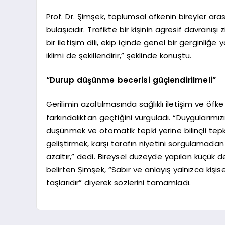
Prof. Dr. Şimşek, toplumsal öfkenin bireyler ara
bulaşıcıdır. Trafikte bir kişinin agresif davranışı
bir iletişim dili, ekip içinde genel bir gerginliğ
iklimi de şekillendirir,” şeklinde konuştu.
“Durup düşünme becerisi güçlendirilmeli”
Gerilimin azaltılmasında sağlıklı iletişim ve öfk
farkındalıktan geçtiğini vurguladı. “Duygularımı
düşünmek ve otomatik tepki yerine bilinçli tepki 
geliştirmek, karşı tarafın niyetini sorgulama
azaltır,” dedi. Bireysel düzeyde yapılan küçük değ
belirten Şimşek, “Sabır ve anlayış yalnızca kiş
taşlarıdır” diyerek sözlerini tamamladı.