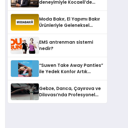
deneyimiyle Kocaeli’de
büyümesini sürdürüyor
Moda Bakır, El Yapımı Bakır
Ürünleriyle Geleneksel
Zanaatkârlığı Modern
Yaşam Alanlarına Taşıyor
EMS antrenman sistemi
nedir?
“Suwen Take Away Panties”
ile Yedek Konfor Artık
Çantanızda!
Gebze, Darıca, Çayırova ve
Dilovası’nda Profesyonel
Vidanjör Hizmetleri