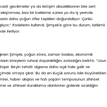
asit gecikmeler ya da iletişim aksaklıklarının bile sert
 sıkıştırması, kısa bir bekleme süresi ya da iş yerinde
yasla daha yoğun öfke tepkileri doğurabiliyor. Çünkü
ıyor,” ifadelerini kullandı. Şimşek’e göre bu durum, birikimli
de ilerliyor.
eğinen Şimşek, yoğun stres, zaman baskısı, ekonomik
rın bireylerin ruhsal dayanıklılığını zorladığını belirtti. “Uzun
 düşer. Beyin tehdit algısına daha açık hale gelir ve
içimde ortaya çıkar. Bu da en küçük sorunu bile büyütebilen
dirimler, haber akışları ve hızlı yaşam temposunun zihinsel
nme ve zihinsel duraklama alanlarının giderek azaldığını