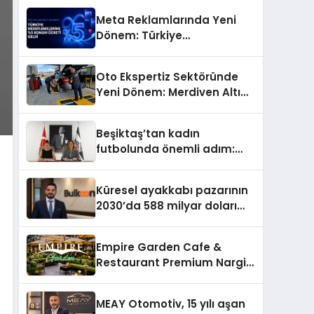
Meta Reklamlarında Yeni
Dönem: Türkiye
Hedeflemelerine Yüzde 5
Konum Ücreti Geldi
Oto Ekspertiz Sektöründe
Yeni Dönem: Merdiven Altı
İşletmeler Tarih Oluyor
Beşiktaş’tan kadın
futbolunda önemli adım:
Sahadaki liderler Didem
Karagenç ve Başak
Küresel ayakkabı pazarının
Gündoğdu kulüp hafızasını
2030’da 588 milyar doları
geleceğe taşıyacak
aşması bekleniyor
Empire Garden Cafe &
Restaurant Premium Nargile
Sunumuyla Fark Yaratıyor
MEAY Otomotiv, 15 yılı aşan