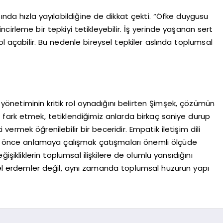
sında hızla yayılabildiğine de dikkat çekti. “Öfke duygusu
 zincirleme bir tepkiyi tetikleyebilir. İş yerinde yaşanan sert
e yol açabilir. Bu nedenle bireysel tepkiler aslında toplumsal
e yönetiminin kritik rol oynadığını belirten Şimşek, çözümün
zı fark etmek, tetiklendiğimiz anlarda birkaç saniye durup
vermek öğrenilebilir bir beceridir. Empatik iletişim dili
dan önce anlamaya çalışmak çatışmaları önemli ölçüde
işikliklerin toplumsal ilişkilere de olumlu yansıdığını
isel erdemler değil, aynı zamanda toplumsal huzurun yapı