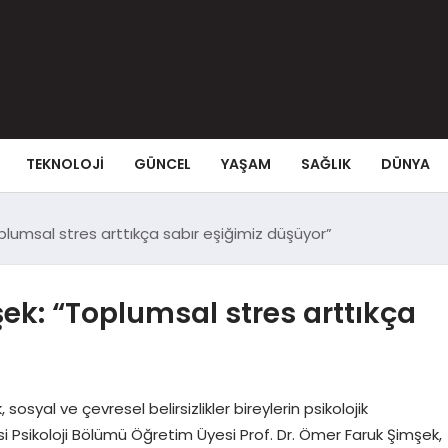
TEKNOLOJI
GÜNCEL
YAŞAM
SAĞLIK
DÜNYA
plumsal stres arttıkça sabır eşiğimiz düşüyor”
şek: “Toplumsal stres arttıkça
yal ve çevresel belirsizlikler bireylerin psikolojik
tesi Psikoloji Bölümü Öğretim Üyesi Prof. Dr. Ömer Faruk Şimşek,