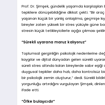
Prof. Dr. Şimşek, gündelik yaşamda karşılaşılan b
tepkilere dönüşebildiğine dikkat çekti. “Bir araç
yaşanan küçük bir yanlış anlaşılma, geçmişe kı
bireyler zaten yüksek bir stres yüküyle güne başl
stresin küçük tetikleyicilerle açığa çıkması şeklin
“Sürekli uyarana maruz kalıyoruz”
Toplumsal gerginliğin psikolojik nedenlerine d
kaygılar ve dijital dünyadan gelen sürekli uyaranla
süreli stres altında kalan bireylerde sabır eşiği
duygusal tepkiler daha hızlı, daha kontrolsüz b
bir psikolojik zemin oluşturur,” dedi. Sürekli bil
yorgunluğu artırdığını vurgulayan Şimşek, dinle
ifade etti.
“Öfke bulaşıcıdır”