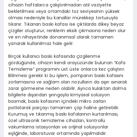
cihazın haftalarca çalıştırılmadan atıl vaziyette
bekletilmesi veya ortamdaki toz seviyesinin yüksek
olması nedeniyle bu kanallar mürekkep tortusuyla
tıkanır. Tıkanan baskı kafası ise çıktılarda dikey beyaz
çizgiler oluşturur, renklerin eksik çıkmasına neden olur
ve en nihayetinde donanımsal olarak tamamen
yanarak kullanılmaz hale gelir.
Birçok kullanıcı baskı kafasında çizgilenme
gördüğünde, cihazın kendi arayüzünde bulunan “Kafa
Temizleme” programını üst üste onlarca kez çalıştırır.
Bilinmesi gerekir ki bu işlem, pompanın baskı kafasını
zorlamasına ve sağlam olan nozulların da aşırı ısınarak
zarar görmesine neden olabilir. Ayrıca kulaktan dolma
bilgilerle dışarıdan şırıngayla kimyasal solüsyon
basmak, baskı kafasının içindeki mikro zarları
patlatarak parçayı tamamen çöp haline getirebilir.
Kurumuş ve tıkanmış baskı kafalarının kurtarılması,
özel ultrasonik temizleme cihazları, kontrollü
vakumlama istasyonları ve orijinal solüsyonlar
eşliğinde, laboratuvar ortamında yapılmalıdır.