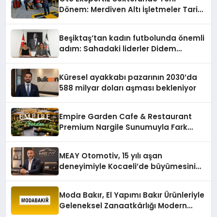
Dönem: Merdiven Altı İşletmeler Tarih
Oluyor
Beşiktaş’tan kadın futbolunda önemli
adım: Sahadaki liderler Didem
Karagenç ve Başak Gündoğdu kulüp
hafızasını geleceğe taşıyacak
Küresel ayakkabı pazarının 2030’da
588 milyar doları aşması bekleniyor
Empire Garden Cafe & Restaurant
Premium Nargile Sunumuyla Fark
Yaratıyor
MEAY Otomotiv, 15 yılı aşan
deneyimiyle Kocaeli’de büyümesini
sürdürüyor
Moda Bakır, El Yapımı Bakır Ürünleriyle
Geleneksel Zanaatkârlığı Modern
Yaşam Alanlarına Taşıyor