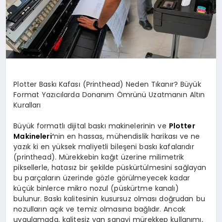
Plotter Baskı Kafası (Printhead) Neden Tıkanır? Büyük
Format Yazıcılarda Donanım Ömrünü Uzatmanın Altın
Kuralları
Büyük formatlı dijital baskı makinelerinin ve
Plotter
Makineleri
‘
nin en hassas, mühendislik harikası ve ne
yazık ki en yüksek maliyetli bileşeni baskı kafalarıdır
(printhead). Mürekkebin kağıt üzerine milimetrik
piksellerle, hatasız bir şekilde püskürtülmesini sağlayan
bu parçaların üzerinde gözle görülmeyecek kadar
küçük binlerce mikro nozul (püskürtme kanalı)
bulunur. Baskı kalitesinin kusursuz olması doğrudan bu
nozulların açık ve temiz olmasına bağlıdır. Ancak
uygulamada, kalitesiz yan sanayi mürekkep kullanımı,