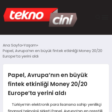
ANASAYFA
Ana Sayfa
Yaşam
Papel, Avrupa’nın en büyük fintek etkinliği Money 20/20
TEKNOLOJI
Europe’ta yerini aldı
GÜNCEL
Papel, Avrupa’nın en büyük
YAŞAM
fintek etkinliği Money 20/20
Europe’ta yerini aldı
SAĞLIK
Türkiye’nin elektronik para lisansına sahip yenilikçi
DÜNYA
finansal teknoloji şirketi Papel, Avrupa’nın en prestijli