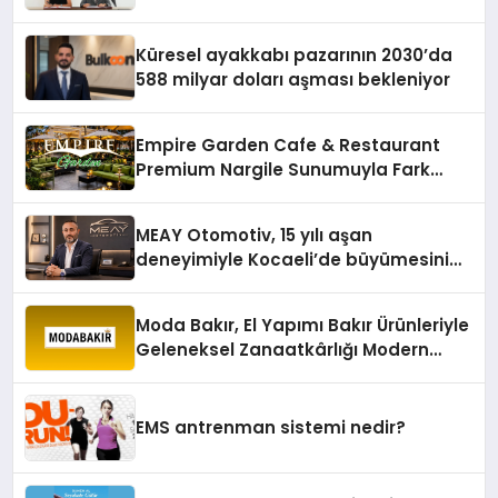
Karagenç ve Başak Gündoğdu kulüp
hafızasını geleceğe taşıyacak
Küresel ayakkabı pazarının 2030’da
588 milyar doları aşması bekleniyor
Empire Garden Cafe & Restaurant
Premium Nargile Sunumuyla Fark
Yaratıyor
MEAY Otomotiv, 15 yılı aşan
deneyimiyle Kocaeli’de büyümesini
sürdürüyor
Moda Bakır, El Yapımı Bakır Ürünleriyle
Geleneksel Zanaatkârlığı Modern
Yaşam Alanlarına Taşıyor
EMS antrenman sistemi nedir?