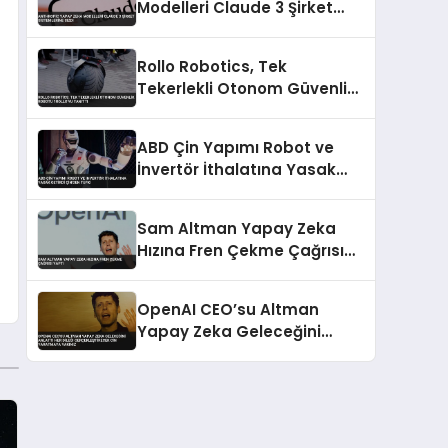
Modelleri Claude 3 Şirket
Sistemlerine Sızdı
Rollo Robotics, Tek
Tekerlekli Otonom Güvenlik
Robotu 1ROLLO’yu Tanıttı
ABD Çin Yapımı Robot ve
İnvertör İthalatına Yasak
Getirdi Çin’den Tepki
Sam Altman Yapay Zeka
Hızına Fren Çekme Çağrısı
Yaptı
OpenAI CEO’su Altman
Yapay Zeka Geleceğini
Anlattı Her Dileği
Gerçekleştirecek Cin
Yaratmaya Yakınız