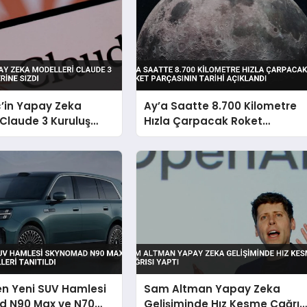
c’in Yapay Zeka
Ay’a Saatte 8.700 Kilometre
 Claude 3 Kuruluş
Hızla Çarpacak Roket
ine Sızdı
Parçasının Tarihi Açıklandı
en Yeni SUV Hamlesi
Sam Altman Yapay Zeka
 N90 Max ve N70
Gelişiminde Hız Kesme Çağrıs