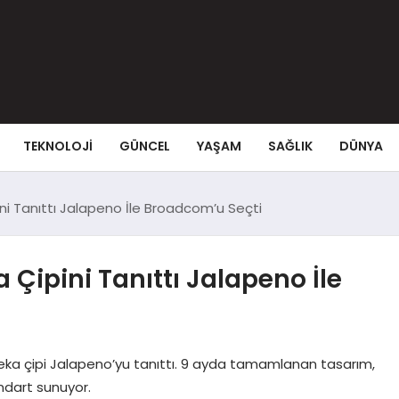
TEKNOLOJI
GÜNCEL
YAŞAM
SAĞLIK
DÜNYA
i Tanıttı Jalapeno İle Broadcom’u Seçti
Çipini Tanıttı Jalapeno İle
 zeka çipi Jalapeno’yu tanıttı. 9 ayda tamamlanan tasarım,
andart sunuyor.