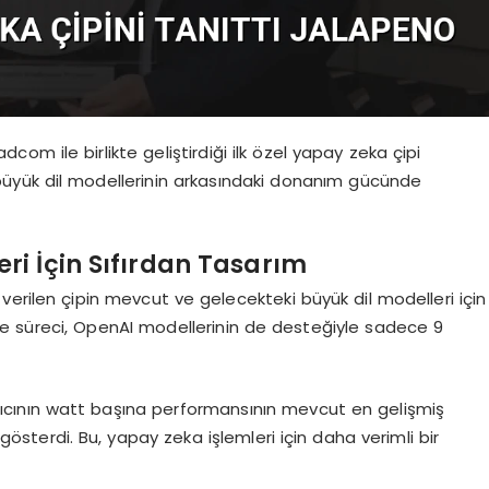
dcom ile birlikte geliştirdiği ilk özel yapay zeka çipi
büyük dil modellerinin arkasındaki donanım gücünde
i İçin Sıfırdan Tasarım
erilen çipin mevcut ve gelecekteki büyük dil modelleri için
tirme süreci, OpenAI modellerinin de desteğiyle sadece 9
ndırıcının watt başına performansının mevcut en gelişmiş
sterdi. Bu, yapay zeka işlemleri için daha verimli bir