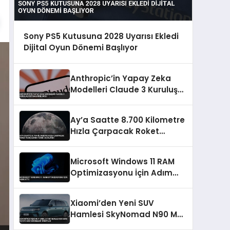
Sony PS5 Kutusuna 2028 Uyarısı Ekledi
Dijital Oyun Dönemi Başlıyor
Anthropic’in Yapay Zeka
Modelleri Claude 3 Kuruluş
Sistemlerine Sızdı
Ay’a Saatte 8.700 Kilometre
Hızla Çarpacak Roket
Parçasının Tarihi Açıklandı
Microsoft Windows 11 RAM
Optimizasyonu İçin Adım
Attı
Xiaomi’den Yeni SUV
Hamlesi SkyNomad N90 Max
ve N70 Max Modelleri