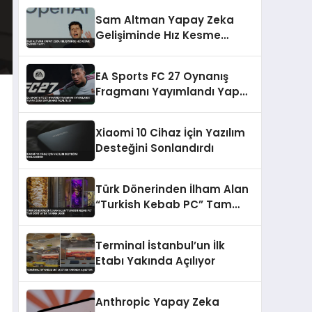
Tanıtıldı
Sam Altman Yapay Zeka
Gelişiminde Hız Kesme
Çağrısı Yaptı
EA Sports FC 27 Oynanış
Fragmanı Yayımlandı Yapay
Zeka Savunması Azaltıldı
Xiaomi 10 Cihaz İçin Yazılım
Desteğini Sonlandırdı
Türk Dönerinden İlham Alan
“Turkish Kebab PC” Tam
Dört Ayda Tamamlandı
Terminal İstanbul’un İlk
Etabı Yakında Açılıyor
Anthropic Yapay Zeka