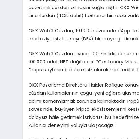
gözetimli cüzdan olmasını sağlamıştır. OKX We
zincirlerden (TON dâhil) herhangi birindeki varlık
OKX Web3 Cüzdan, 10.000’in üzerinde dApp ile 
merkeziyetsiz borsayı (DEX) bir araya getirmekt
OKX Web3 Cüzdan ayrıca, 100 zincirlik dönüm n
100.000 adet NFT dağıtacak. “Centenary Mileston
Drops sayfasından ücretsiz olarak mint edilebi
OKX Pazarlama Direktörü Haider Rafique konuya i
cüzdan kullanıcılarının çoğu, yeni ağlara ulaşmak
adımı tamamlamak zorunda kalmaktadır. Popüle
sayesinde, büyüyen kripto ekosistemlerini keşfe
dolaysız hâle getirmek istiyoruz; bu hedefimize
kullanıcı deneyimi yoluyla ulaşacağız.”