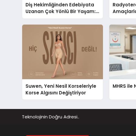
Diş Hekimliğinden Edebiyata
Radyotera
Uzanan Çok Yönlü Bir Yaşam:
Amaçlarla
Yeşim Şahin Yaman
Suwen, Yeni Nesil Korseleriyle
MHRS ile 
Korse Algısını Değiştiriyor
Teknolojinin Doğru Adresi..