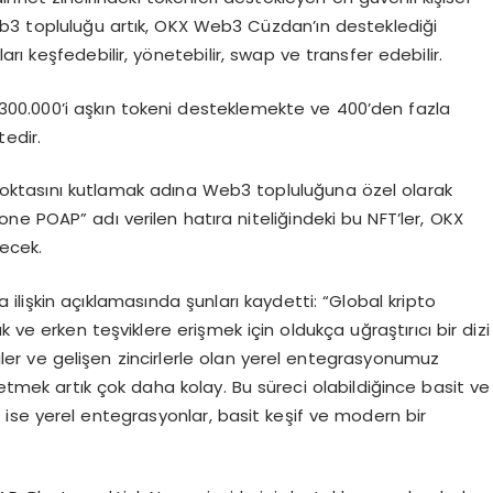
b3 topluluğu artık, OKX Web3 Cüzdan’ın desteklediği
ları keşfedebilir, yönetebilir, swap ve transfer edebilir.
300.000’i aşkın tokeni desteklemekte ve 400’den fazla
edir.
oktasını kutlamak adına Web3 topluluğuna özel olarak
e POAP” adı verilen hatıra niteliğindeki bu NFT’ler, OKX
lecek.
lişkin açıklamasında şunları kaydetti: “Global kripto
 ve erken teşviklere erişmek için oldukça uğraştırıcı bir dizi
r ve gelişen zincirlerle olan yerel entegrasyonumuz
tmek artık çok daha kolay. Bu süreci olabildiğince basit ve
 ise yerel entegrasyonlar, basit keşif ve modern bir