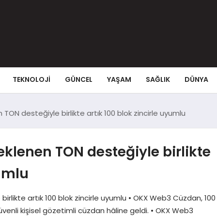
TEKNOLOJI
GÜNCEL
YAŞAM
SAĞLIK
DÜNYA
ON desteğiyle birlikte artık 100 blok zincirle uyumlu
klenen TON desteğiyle birlikte
yumlu
rlikte artık 100 blok zincirle uyumlu • OKX Web3 Cüzdan, 100
güvenli kişisel gözetimli cüzdan hâline geldi. • OKX Web3