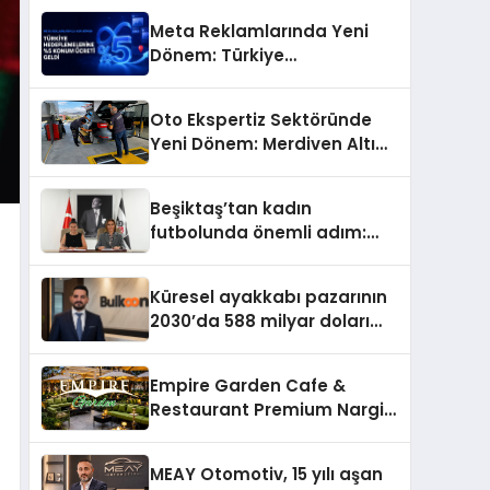
Meta Reklamlarında Yeni
Dönem: Türkiye
Hedeflemelerine Yüzde 5
Konum Ücreti Geldi
Oto Ekspertiz Sektöründe
Yeni Dönem: Merdiven Altı
İşletmeler Tarih Oluyor
Beşiktaş’tan kadın
futbolunda önemli adım:
Sahadaki liderler Didem
Karagenç ve Başak
Küresel ayakkabı pazarının
Gündoğdu kulüp hafızasını
2030’da 588 milyar doları
geleceğe taşıyacak
aşması bekleniyor
Empire Garden Cafe &
Restaurant Premium Nargile
Sunumuyla Fark Yaratıyor
MEAY Otomotiv, 15 yılı aşan