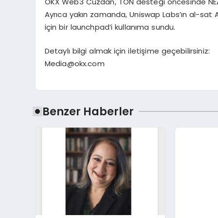
OKX Web3 Cüzdan, TON desteği öncesinde NEAR, 
Ayrıca yakın zamanda, Uniswap Labs’ın al-sat API
için bir launchpad’i kullanıma sundu.
Detaylı bilgi almak için iletişime geçebilirsiniz:
Media@okx.com
Benzer Haberler