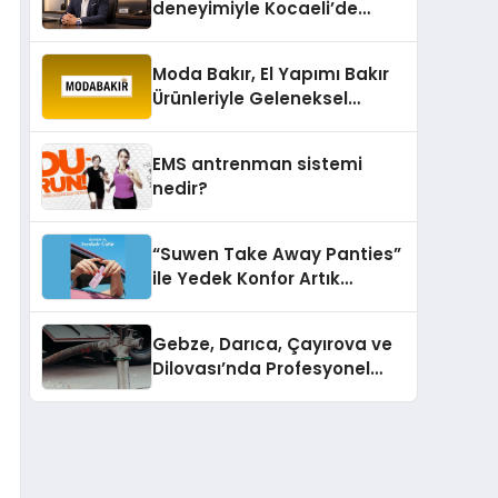
deneyimiyle Kocaeli’de
büyümesini sürdürüyor
Moda Bakır, El Yapımı Bakır
Ürünleriyle Geleneksel
Zanaatkârlığı Modern
Yaşam Alanlarına Taşıyor
EMS antrenman sistemi
nedir?
“Suwen Take Away Panties”
ile Yedek Konfor Artık
Çantanızda!
Gebze, Darıca, Çayırova ve
Dilovası’nda Profesyonel
Vidanjör Hizmetleri