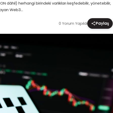
N dâhil) herhangi birindeki varlıkları keşfedebilir, yönetebilir,
ynayan Web3…
0 Yorum Yapıldı
Paylaş