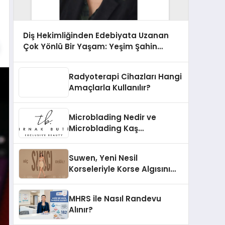
Diş Hekimliğinden Edebiyata Uzanan
Çok Yönlü Bir Yaşam: Yeşim Şahin
Yaman
Radyoterapi Cihazları Hangi
Amaçlarla Kullanılır?
Microblading Nedir ve
Microblading Kaş
Uygulaması Nasıl Yapılır?
Suwen, Yeni Nesil
Korseleriyle Korse Algısını
Değiştiriyor
MHRS ile Nasıl Randevu
Alınır?