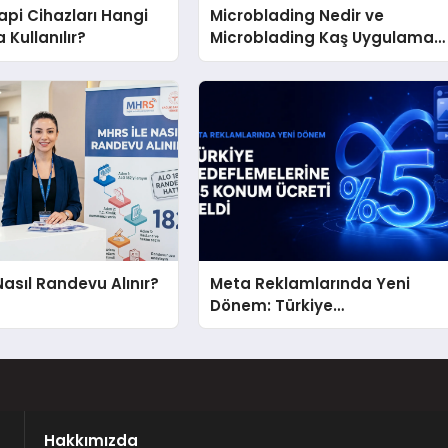
pi Cihazları Hangi
Microblading Nedir ve
 Kullanılır?
Microblading Kaş Uygulaması
Nasıl Yapılır?
Nasıl Randevu Alınır?
Meta Reklamlarında Yeni
Dönem: Türkiye
Hedeflemelerine Yüzde 5
Konum Ücreti Geldi
Hakkımızda