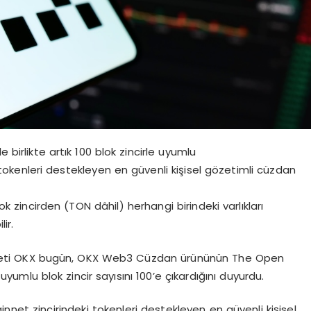
irlikte artık 100 blok zincirle uyumlu
 tokenleri destekleyen en güvenli kişisel gözetimli cüzdan
 zincirden (TON dâhil) herhangi birindeki varlıkları
ir.
rketi OKX bugün, OKX Web3 Cüzdan ürününün The Open
mlu blok zincir sayısını 100’e çıkardığını duyurdu.
net zincirindeki tokenleri destekleyen en güvenli kişisel