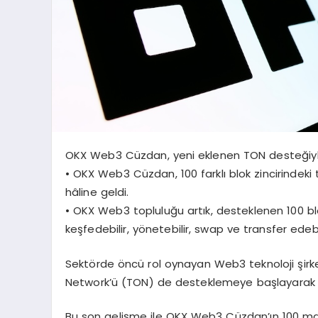
OKX Web3 Cüzdan, yeni eklenen TON desteğiyle b
• OKX Web3 Cüzdan, 100 farklı blok zincirindeki
hâline geldi.
• OKX Web3 topluluğu artık, desteklenen 100 blok
keşfedebilir, yönetebilir, swap ve transfer edebil
Sektörde öncü rol oynayan Web3 teknoloji şi
Network’ü (TON) de desteklemeye başlayarak uyu
Bu son gelişme ile OKX Web3 Cüzdan’ın 100 main