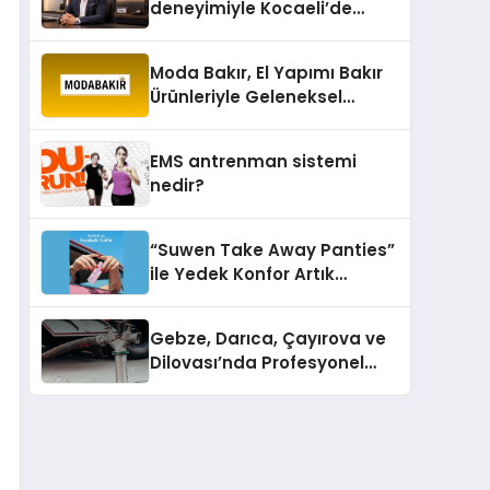
deneyimiyle Kocaeli’de
büyümesini sürdürüyor
Moda Bakır, El Yapımı Bakır
Ürünleriyle Geleneksel
Zanaatkârlığı Modern
Yaşam Alanlarına Taşıyor
EMS antrenman sistemi
nedir?
“Suwen Take Away Panties”
ile Yedek Konfor Artık
Çantanızda!
Gebze, Darıca, Çayırova ve
Dilovası’nda Profesyonel
Vidanjör Hizmetleri