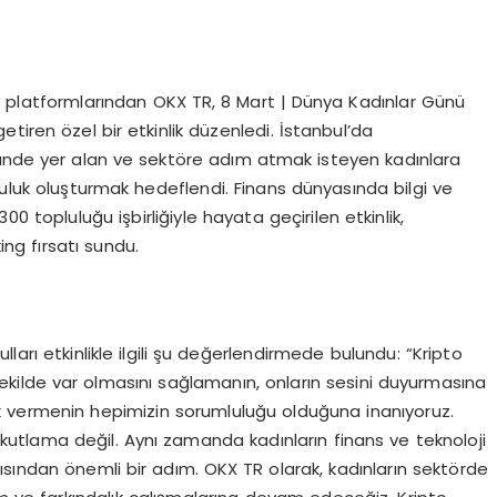
ık platformlarından OKX TR, 8 Mart | Dünya Kadınlar Günü
tiren özel bir etkinlik düzenledi. İstanbul’da
ründe yer alan ve sektöre adım atmak isteyen kadınlara
luluk oluşturmak hedeflendi. Finans dünyasında bilgi ve
 topluluğu işbirliğiyle hayata geçirilen etkinlik,
ng fırsatı sundu.
ları etkinlikle ilgili şu değerlendirmede bulundu: “Kripto
ekilde var olmasını sağlamanın, onların sesini duyurmasına
ek vermenin hepimizin sorumluluğu olduğuna inanıyoruz.
kutlama değil. Aynı zamanda kadınların finans ve teknoloji
ısından önemli bir adım. OKX TR olarak, kadınların sektörde