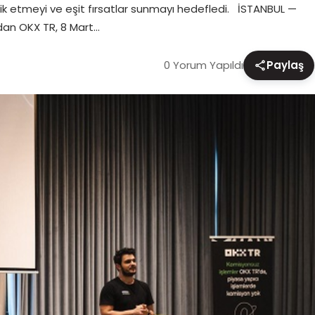
eşvik etmeyi ve eşit fırsatlar sunmayı hedefledi. İSTANBUL —
ndan OKX TR, 8 Mart…
0 Yorum Yapıldı
Paylaş