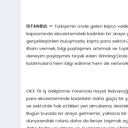
İSTANBUL
—
Türkiye’nin önde gelen kripto varl
kapsamında ekosistemdeki kadınları bir araya ge
gerçekleştirilen buluşmada, kripto para sektö
ilham vermek, bilgi paylaşımını artırmak ve top
deneyim paylaşımını teşvik eden WinningCircle300
katılımcılara hem bilgi edinme hem de networki
OKX TR İş Geliştirme Yöneticisi Hayat Rıdvanoğul
para ekosisteminde kadınların daha güçlü bir ş
ve sektörde hak ettikleri yeri almalarına dest
Bugün burada bir araya gelmemiz, yalnızca bir 
dünyasındaki rolünü daha da ileriye taşımak aç