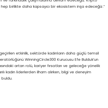
m ve farkındalık çalışmalarına devam edeceğiz. Kripto
 hep birlikte daha kapsayıcı bir ekosistem inşa edeceğiz.”
çirilen etkinlik, sektörde kadınların daha güçlü temsil
eratörlüğünü WinningCircle300 Kurucusu Efe Bulduk’un
sındaki artan rolü, kariyer fırsatları ve geleceğe yönelik
arılı kadın liderlerden ilham alırken, bilgi ve deneyim
ı buldu.