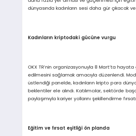
daha fazla yer alması ve güçlenmesi için eğiti
dünyasında kadınların sesi daha gür çıkacak ve
Kadınların kriptodaki gücüne vurgu
OKX TR’nin organizasyonuyla 8 Mart’ta hayata ge
edilmesini sağlamak amacıyla düzenlendi. Mod
üstlendiği panelde, kadınların kripto para dünya
beklentiler ele alındı. Katılımcılar, sektörde baş
paylaşımıyla kariyer yollarını şekillendirme fırsat
Eğitim ve fırsat eş
itli
ği
ö
n planda