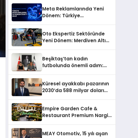
Meta Reklamlarında Yeni
Dönem: Türkiye
Hedeflemelerine Yüzde 5
Konum Ücreti Geldi
Oto Ekspertiz Sektöründe
Yeni Dönem: Merdiven Altı
İşletmeler Tarih Oluyor
Beşiktaş’tan kadın
futbolunda önemli adım:
Sahadaki liderler Didem
Karagenç ve Başak
Küresel ayakkabı pazarının
Gündoğdu kulüp hafızasını
2030’da 588 milyar doları
geleceğe taşıyacak
aşması bekleniyor
Empire Garden Cafe &
Restaurant Premium Nargile
Sunumuyla Fark Yaratıyor
MEAY Otomotiv, 15 yılı aşan