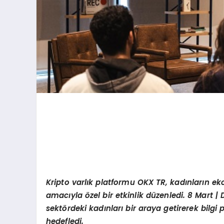
Kripto varlık platformu OKX TR, kadınların e
amacıyla
ö
zel bir etkinlik düzenledi. 8 Mart
sekt
ö
rdeki kadınları bir araya getirerek bilgi
hedefledi.