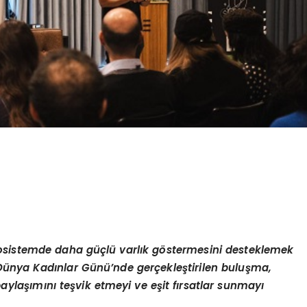
kosistemde daha güçlü varlık g
ö
stermesini desteklemek
 | Dünya Kadınlar Günü’nde gerçekleştirilen buluşma,
 paylaşımını teşvik etmeyi ve eş
it f
ırsatlar sunmayı