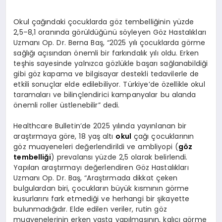
Okul çağındaki çocuklarda göz tembelliğinin yüzde
2,5–8,1 oranında görüldüğünü söyleyen Göz Hastalıkları
Uzmanı Op. Dr. Berna Baş, “2025 yılı çocuklarda görme
sağlığı açısından önemli bir farkındalık yılı oldu. Erken
teşhis sayesinde yalnızca gözlükle başarı sağlanabildiği
gibi göz kapama ve bilgisayar destekli tedavilerle de
etkili sonuçlar elde edilebiliyor. Türkiye’de özellikle okul
taramaları ve bilinçlendirici kampanyalar bu alanda
önemli roller üstlenebilir” dedi.
Healthcare Bulletin’de 2025 yılında yayınlanan bir
araştırmaya göre, 18 yaş altı
okul
çağı çocuklarının
göz muayeneleri değerlendirildi ve ambliyopi (
göz
tembelliği
) prevalansı yüzde 2,5 olarak belirlendi.
Yapılan araştırmayı değerlendiren Göz Hastalıkları
Uzmanı Op. Dr. Baş, “Araştırmada dikkat çeken
bulgulardan biri, çocukların büyük kısmının görme
kusurlarını fark etmediği ve herhangi bir şikayette
bulunmadığıdır. Elde edilen veriler, rutin göz
muayenelerinin erken yaşta yapılmasının, kalıcı görme