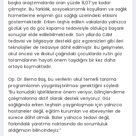
başka araştırmalarda oran yüzde 8,07’ye kadar
çıkmıştır. Bu farklılık, sosyoekonomik koşulların ve sağlık
hizmetlerine erişimin göz sağlığı üzerindeki etkisini
göstermektedir. Erken teşhis edilen vakalarda yalnızca
gözlük ya da göz kapama tedavisiyle oldukça başarılı
sonuçlar elde edilebilmektedir. Son yıllarda CAM
tedavisi ve bilgisayar destekli göz egzersizleri gibi ileri
teknolojiler de tedaviye dâhil edilmiştir. Bu gelişmeler,
okul öncesi ve ilkokul çağındaki çocuklarda rutin göz
taramalarının hayati önem taşıdığını bir kez daha
ortaya koymaktadır.
Op. Dr. Berna Baş, bu verilerin okul temelli tarama
programlarının yaygınlaştırılması gerektiğini söyledi:
“Bu konudaki işbirliklerine önem veriyor, bilinçlendirme
çalışmalarına aktif olarak destek veriyoruz. Göz
sağlığında erken teşhisin yaygınlaşması için yalnızca
hastaneler değil, eğitim kurumları ve ebeveynler de
sürece dâhil olmalı. Bizler yalnızca tedavi değil,
farkındalık yaratma noktasında da sorumluluk
aldığımızın bilincindeyiz.”