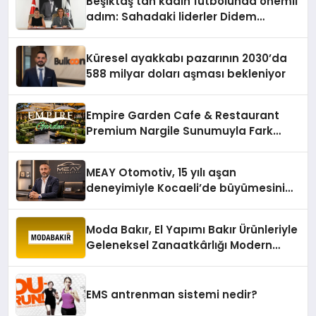
Beşiktaş’tan kadın futbolunda önemli
adım: Sahadaki liderler Didem
Karagenç ve Başak Gündoğdu kulüp
hafızasını geleceğe taşıyacak
Küresel ayakkabı pazarının 2030’da
588 milyar doları aşması bekleniyor
Empire Garden Cafe & Restaurant
Premium Nargile Sunumuyla Fark
Yaratıyor
MEAY Otomotiv, 15 yılı aşan
deneyimiyle Kocaeli’de büyümesini
sürdürüyor
Moda Bakır, El Yapımı Bakır Ürünleriyle
Geleneksel Zanaatkârlığı Modern
Yaşam Alanlarına Taşıyor
EMS antrenman sistemi nedir?