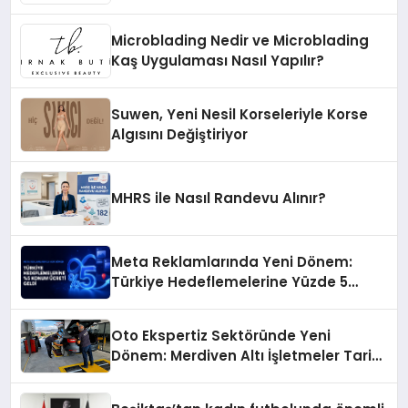
Microblading Nedir ve Microblading
Kaş Uygulaması Nasıl Yapılır?
Suwen, Yeni Nesil Korseleriyle Korse
Algısını Değiştiriyor
MHRS ile Nasıl Randevu Alınır?
Meta Reklamlarında Yeni Dönem:
Türkiye Hedeflemelerine Yüzde 5
Konum Ücreti Geldi
Oto Ekspertiz Sektöründe Yeni
Dönem: Merdiven Altı İşletmeler Tarih
Oluyor