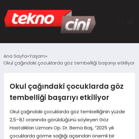
ANASAYFA
Ana Sayfa
Yaşam
Okul çağındaki çocuklarda göz tembelliği başarıyı etkiliyor
TEKNOLOJI
GÜNCEL
Okul çağındaki çocuklarda göz
tembelliği başarıyı etkiliyor
YAŞAM
Okul çağındaki çocuklarda göz tembelliğinin yüzde
SAĞLIK
2,5–8,1 oranında görüldüğünü söyleyen Göz
Hastalıkları Uzmanı Op. Dr. Berna Baş, “2025 yılı
DÜNYA
çocuklarda görme sağlığı açısından önemli bir