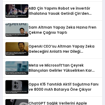
ABD Çin Yapımı Robot ve İnvertör
İthalatına Yasak Getirdi Çin’den
Tepki
Sam Altman Yapay Zeka Hızına Fren
Çekme Çağrısı Yaptı
OpenAI CEO’su Altman Yapay Zeka
Geleceğini Anlattı Her Dileği
Gerçekleştirecek Cin Yaratmaya
Yakınız
Meta ve Microsoft’tan Çeyrek
Bilançoları Gelirler Yükselirken Kar
Durumu Farklılaştı
Oppo K15 Tanıtıldı Aktif Soğutma Fanı
ve 8000 mAh Batarya Öne Çıkıyor
ChatGPT Sağlık Verilerini Apple