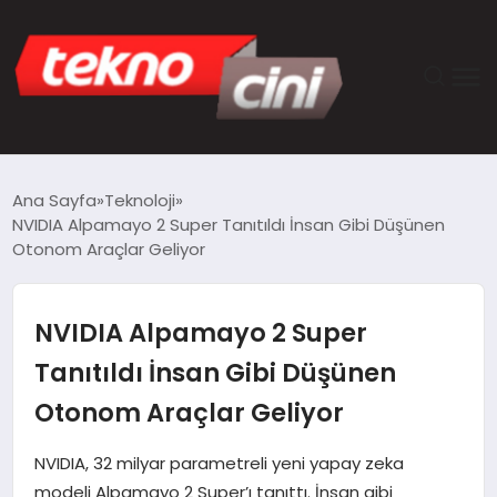
ANASAYFA
Ana Sayfa
Teknoloji
NVIDIA Alpamayo 2 Super Tanıtıldı İnsan Gibi Düşünen
TEKNOLOJI
Otonom Araçlar Geliyor
GÜNCEL
NVIDIA Alpamayo 2 Super
YAŞAM
Tanıtıldı İnsan Gibi Düşünen
Otonom Araçlar Geliyor
SAĞLIK
NVIDIA, 32 milyar parametreli yeni yapay zeka
DÜNYA
modeli Alpamayo 2 Super’ı tanıttı. İnsan gibi