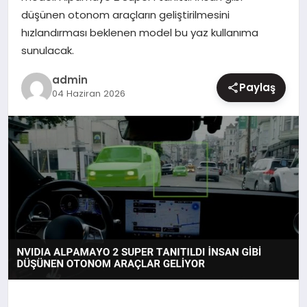
düşünen otonom araçların geliştirilmesini
MAGAZIN
hızlandırması beklenen model bu yaz kullanıma
sunulacak.
admin
Paylaş
04 Haziran 2026