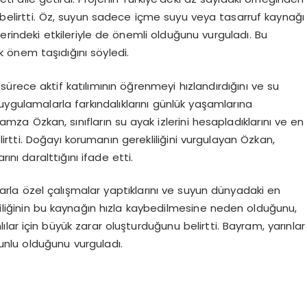
ı belirtti. Öz, suyun sadece içme suyu veya tasarruf kaynağı
erindeki etkileriyle de önemli olduğunu vurguladı. Bu
k önem taşıdığını söyledi.
rece aktif katılımının öğrenmeyi hızlandırdığını ve su
ygulamalarla farkındalıklarını günlük yaşamlarına
 Hamza Özkan, sınıfların su ayak izlerini hesapladıklarını ve en
lirtti. Doğayı korumanın gerekliliğini vurgulayan Özkan,
nı daralttığını ifade etti.
arla özel çalışmalar yaptıklarını ve suyun dünyadaki en
rliliğinin bu kaynağın hızla kaybedilmesine neden olduğunu,
r için büyük zarar oluşturduğunu belirtti. Bayram, yarınlar
runlu olduğunu vurguladı.