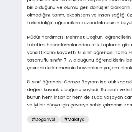
biri olduğunu ve olumlu geri dönüşler aldıkların
olmadığını, tarım, ekosistem ve insan sağlığı üz
farkındalığın öğrencilere kazandırılmasının büyü
Müdür Yardımcısı Mehmet Coşkun, öğrencilerin sü
tüketimi hesaplamalarından atık toplama gibi u
yansıttıklarını kaydetti. 6. sınıf öğrencisi Talha
tasarruflu sınıfın 7-A olduğunu öğrendiklerini be
çevrenin kirlenmesinin hayvanların yaşam alanları
8. sınıf öğrencisi Gamze Bayram ise atık kapakl
değerli kaynak olduğunu söyledi. Su israfı ve ki
bunun hem insanlar hem de suda yaşayan canlıla
ve iyi bir dünya için çevreye sahip çıkmanın zo
#Doğanyol
#Malatya