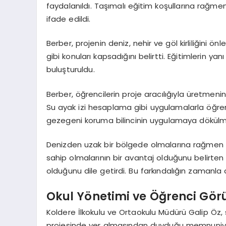
faydalanıldı. Taşımalı eğitim koşullarına rağmen
ifade edildi.
Berber, projenin deniz, nehir ve göl kirliliğini 
gibi konuları kapsadığını belirtti. Eğitimlerin ya
buluşturuldu.
Berber, öğrencilerin proje aracılığıyla üretme
Su ayak izi hesaplama gibi uygulamalarla öğrenci
gezegeni koruma bilincinin uygulamaya dökülme
Denizden uzak bir bölgede olmalarına rağmen Fı
sahip olmalarının bir avantaj olduğunu belirten Be
olduğunu dile getirdi. Bu farkındalığın zamanla 
Okul Yönetimi ve Öğrenci Görü
Koldere İlkokulu ve Ortaokulu Müdürü Galip Öz, sı
projesinde yer almasından duyduğu memnuniyeti 