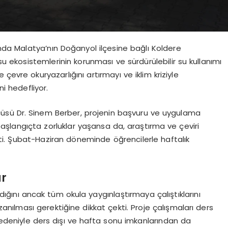
ında Malatya’nın Doğanyol ilçesine bağlı Koldere
u ekosistemlerinin korunması ve sürdürülebilir su kullanımı
 çevre okuryazarlığını artırmayı ve iklim kriziyle
i hedefliyor.
cüsü Dr. Sinem Berber, projenin başvuru ve uygulama
 başlangıçta zorluklar yaşansa da, araştırma ve çeviri
rtti. Şubat-Haziran döneminde öğrencilerle haftalık
ar
adığını ancak tüm okula yaygınlaştırmaya çalıştıklarını
zanılması gerektiğine dikkat çekti. Proje çalışmaları ders
nedeniyle ders dışı ve hafta sonu imkanlarından da