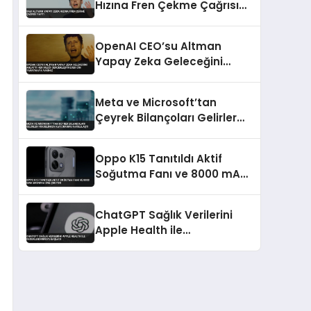
Hızına Fren Çekme Çağrısı
Yaptı
OpenAI CEO’su Altman
Yapay Zeka Geleceğini
Anlattı Her Dileği
Gerçekleştirecek Cin
Meta ve Microsoft’tan
Yaratmaya Yakınız
Çeyrek Bilançoları Gelirler
Yükselirken Kar Durumu
Farklılaştı
Oppo K15 Tanıtıldı Aktif
Soğutma Fanı ve 8000 mAh
Batarya Öne Çıkıyor
ChatGPT Sağlık Verilerini
Apple Health ile
Değerlendirmeye Başladı