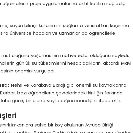
 öğrencilerin proje uygulamalarına aktif katılım sağladığı
önleme, suyun bilinçli kullanımını sağlama ve israftan kaçınma
nı sıra üniversite hocaları ve uzmanlar da öğrencilerle
nin mutluluğunu yaşamasının motive edici olduğunu söyledi.
lerin günlük su tüketimlerini hesapladıklarını aktardı. Mavi
sinin önemini vurguladı.
rat Nehri ve Karakaya Barajı gibi önemli su kaynaklarına
rber, bazı öğrencilerin çevrelerindeki kirliliğin farkında
daha geniş bir alana yayılacağına inandığını ifade etti.
şleri
nırlı imkanlara sahip bir köy okulunun Avrupa Birliği
dile getirdi. Projenin Türkiye’deki az sayıdaki örneğinden