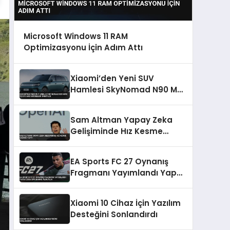
Microsoft Windows 11 RAM
Optimizasyonu İçin Adım Attı
Xiaomi’den Yeni SUV
Hamlesi SkyNomad N90 Max
ve N70 Max Modelleri
Tanıtıldı
Sam Altman Yapay Zeka
Gelişiminde Hız Kesme
Çağrısı Yaptı
EA Sports FC 27 Oynanış
Fragmanı Yayımlandı Yapay
Zeka Savunması Azaltıldı
Xiaomi 10 Cihaz İçin Yazılım
Desteğini Sonlandırdı