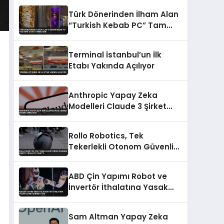
Türk Dönerinden İlham Alan
“Turkish Kebab PC” Tam
Dört Ayda Tamamlandı
Terminal İstanbul’un İlk
Etabı Yakında Açılıyor
Anthropic Yapay Zeka
Modelleri Claude 3 Şirket
Sistemlerine Sızdı
Rollo Robotics, Tek
Tekerlekli Otonom Güvenlik
Robotu 1ROLLO’yu Tanıttı
ABD Çin Yapımı Robot ve
İnvertör İthalatına Yasak
Getirdi Çin’den Tepki
Sam Altman Yapay Zeka