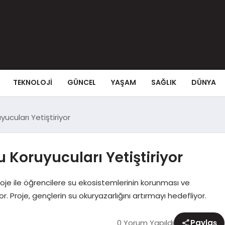
TEKNOLOJI
GÜNCEL
YAŞAM
SAĞLIK
DÜNYA
ucuları Yetiştiriyor
 Koruyucuları Yetiştiriyor
proje ile öğrencilere su ekosistemlerinin korunması ve
r. Proje, gençlerin su okuryazarlığını artırmayı hedefliyor.
0 Yorum Yapıldı
Paylaş