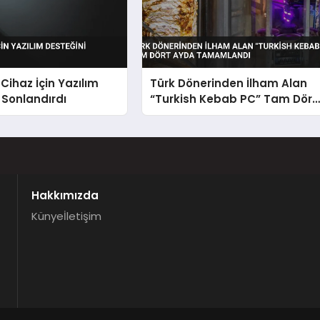
 Cihaz İçin Yazılım
Türk Dönerinden İlham Alan
 Sonlandırdı
“Turkish Kebab PC” Tam Dört
Ayda Tamamlandı
Hakkımızda
Künye
İletişim