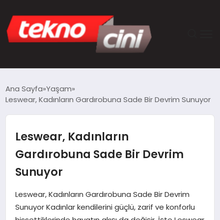
ANASAYFA
Ana Sayfa
Yaşam
Leswear, Kadınların Gardırobuna Sade Bir Devrim Sunuyor
TEKNOLOJI
GÜNCEL
Leswear, Kadınların
Gardırobuna Sade Bir Devrim
YAŞAM
Sunuyor
SAĞLIK
Leswear, Kadınların Gardırobuna Sade Bir Devrim
Sunuyor Kadınlar kendilerini güçlü, zarif ve konforlu
DÜNYA
hissettiklerinde hayatın akışı da değişir. İşte Leswear