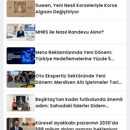
Suwen, Yeni Nesil Korseleriyle Korse
Algısını Değiştiriyor
MHRS ile Nasıl Randevu Alınır?
Meta Reklamlarında Yeni Dönem:
Türkiye Hedeflemelerine Yüzde 5
Konum Ücreti Geldi
Oto Ekspertiz Sektöründe Yeni
Dönem: Merdiven Altı İşletmeler Tarih
Oluyor
Beşiktaş’tan kadın futbolunda önemli
adım: Sahadaki liderler Didem
Karagenç ve Başak Gündoğdu kulüp
hafızasını geleceğe taşıyacak
Küresel ayakkabı pazarının 2030’da
588 milyar doları aşması bekleniyor