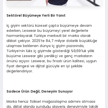
Sekt
ö
rel B
üyümeye Yerli Bir Yanıt
İç giyim sektörü küresel çapta büyümeye devam
ederken, Leswear bu büyümeyi yerel değerlerle
harmanlayarak Türkiye merkezli bir marka olarak
dikkat çekiyor. 2025’te 84,7 milyar dolarlık büyüklüğe
ulaşması beklenen dünya iç giyim pazarında,
Türkiye’nin lüks iç giyimde gösterdiği %9,69’luk yıllık
büyüme Leswear gibi yenilikçi ve genç markaların
önünü açıyor. Leswear, bu fırsatı ürün kalitesi, uygun
fiyat dengesi ve dijital gücüyle en iyi şekilde
değerlendiriyor.
Sadece
Ü
rü
n De
ğil, Deneyim Sunuyor
Marka henüz fiziksel mağazalaşma adımını atmasa
da, dijital alanda sunduğu alışveriş deneyimiyle takdir