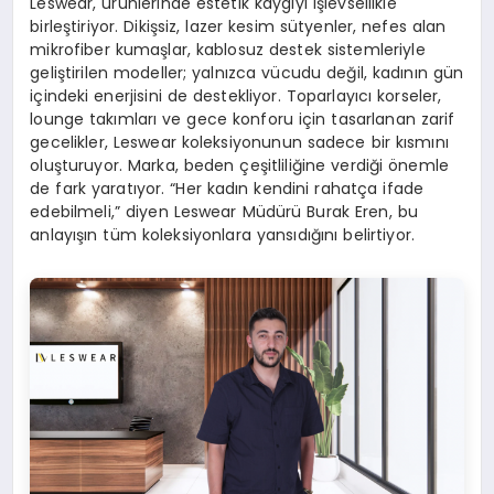
Leswear, ürünlerinde estetik kaygıyı işlevsellikle
birleştiriyor. Dikişsiz, lazer kesim sütyenler, nefes alan
mikrofiber kumaşlar, kablosuz destek sistemleriyle
geliştirilen modeller; yalnızca vücudu değil, kadının gün
içindeki enerjisini de destekliyor. Toparlayıcı korseler,
lounge takımları ve gece konforu için tasarlanan zarif
gecelikler, Leswear koleksiyonunun sadece bir kısmını
oluşturuyor. Marka, beden çeşitliliğine verdiği önemle
de fark yaratıyor. “Her kadın kendini rahatça ifade
edebilmeli,” diyen Leswear Müdürü Burak Eren, bu
anlayışın tüm koleksiyonlara yansıdığını belirtiyor.