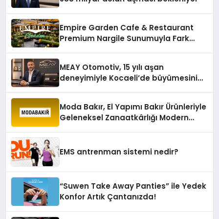
Empire Garden Cafe & Restaurant
Premium Nargile Sunumuyla Fark
Yaratıyor
MEAY Otomotiv, 15 yılı aşan
deneyimiyle Kocaeli’de büyümesini
sürdürüyor
Moda Bakır, El Yapımı Bakır Ürünleriyle
Geleneksel Zanaatkârlığı Modern
Yaşam Alanlarına Taşıyor
EMS antrenman sistemi nedir?
“Suwen Take Away Panties” ile Yedek
Konfor Artık Çantanızda!