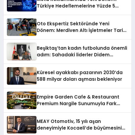
Türkiye Hedeflemelerine Yüzde 5
Konum Ücreti Geldi
Oto Ekspertiz Sektöründe Yeni
Dönem: Merdiven Altı İşletmeler Tarih
Oluyor
Beşiktaş’tan kadın futbolunda önemli
adım: Sahadaki liderler Didem
Karagenç ve Başak Gündoğdu kulüp
hafızasını geleceğe taşıyacak
Küresel ayakkabı pazarının 2030’da
588 milyar doları aşması bekleniyor
Empire Garden Cafe & Restaurant
Premium Nargile Sunumuyla Fark
Yaratıyor
MEAY Otomotiv, 15 yılı aşan
deneyimiyle Kocaeli’de büyümesini
sürdürüyor