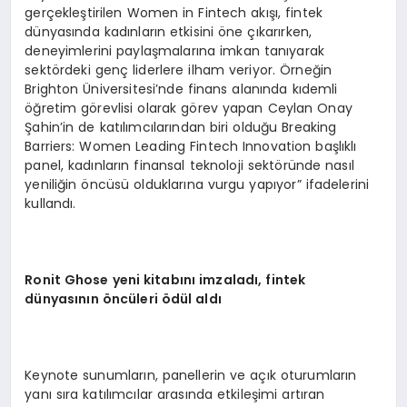
gerçekleştirilen Women in Fintech akışı, fintek
dünyasında kadınların etkisini öne çıkarırken,
deneyimlerini paylaşmalarına imkan tanıyarak
sektördeki genç liderlere ilham veriyor. Örneğin
Brighton Üniversitesi’nde finans alanında kıdemli
öğretim görevlisi olarak görev yapan Ceylan Onay
Şahin’in de katılımcılarından biri olduğu Breaking
Barriers: Women Leading Fintech Innovation başlıklı
panel, kadınların finansal teknoloji sektöründe nasıl
yeniliğin öncüsü olduklarına vurgu yapıyor” ifadelerini
kullandı.
Ronit Ghose yeni kitabını imzaladı, fintek
dünyasının
ö
ncüleri
ö
dü
l ald
ı
Keynote sunumların, panellerin ve açık oturumların
yanı sıra katılımcılar arasında etkileşimi artıran