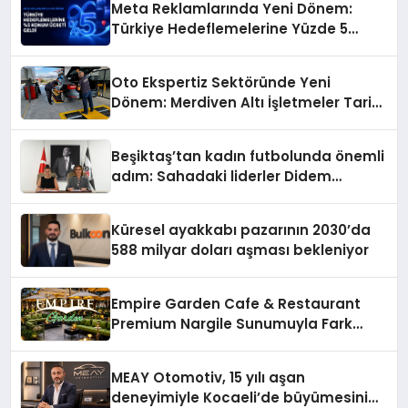
Meta Reklamlarında Yeni Dönem:
Türkiye Hedeflemelerine Yüzde 5
Konum Ücreti Geldi
Oto Ekspertiz Sektöründe Yeni
Dönem: Merdiven Altı İşletmeler Tarih
Oluyor
Beşiktaş’tan kadın futbolunda önemli
adım: Sahadaki liderler Didem
Karagenç ve Başak Gündoğdu kulüp
hafızasını geleceğe taşıyacak
Küresel ayakkabı pazarının 2030’da
588 milyar doları aşması bekleniyor
Empire Garden Cafe & Restaurant
Premium Nargile Sunumuyla Fark
Yaratıyor
MEAY Otomotiv, 15 yılı aşan
deneyimiyle Kocaeli’de büyümesini