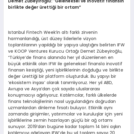
Demet Zübeyiroğlu:
“
Geleneksel ve inovatif finansın
birlikte değer ü
retti
ği bir ortam”
Istanbul Fintech Week’in altı farklı zirvenin
harmanlandığı, üst düzey liderlerle vizyon
toplantılarının yapıldığı bir yapıya ulaştığını belirten IFW
ve KOOP Ventures Kurucu Ortağı Demet Zübeyiroğlu,
“Türkiye’de finans alanında her yıl düzenlenen en
büyük etkinlik olan IFW ile geleneksel finansla inovatif
finansın kesiştiği, yeni işbirliklerinin doğduğu ve birlikte
değer ürettiği bir platform oluşturduk. Bu yapıyı bir
‘ekosistem inşası’ olarak tanımlıyoruz. Her yıl ABD,
Avrupa ve Asya’dan çok sayıda uluslararası
konuşmacıyı ağırlıyoruz. Katılımcılar, farklı ülkelerde
finans teknolojilerinin nasıl uygulandığını doğrudan
uzmanlardan dinleme fırsatı buluyor. Etkinlik aynı
zamanda girişimler, yatırımcılar ve kuruluşlar için yeni
işbirliklerine zemin hazırlayan güçlü bir ağ ortamı
sunuyor. 2019’dan bugüne kadar toplam 14 bini aşkın
katılımcıyı ağırlayan IFW’de bu yıl toplam sayıyı 20