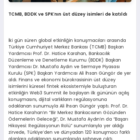
TCMB, BDDK ve SPK
’
nın ü
st d
üzey isimleri de katıldı
İki gün süren global etkinliğin konuşmacıları arasında
Türkiye Cumhuriyet Merkez Bankası (TCMB) Başkan
Yardımcısı Prof. Dr. Hatice Karahan, Bankacılık
Düzenleme ve Denetleme Kurumu (BDDK) Başkan
Yardımcısı Dr. Mustafa Aydın ve Sermaye Piyasası
Kurulu (SPK) Başkan Yardımcısı Ali İhsan Güngör de yer
aldı. Finans ve ekonomi bürokrasisinin üst düzey
isimlerini küresel fintek ekosistemiyle buluşturan
etkinliğin Web3 Summit ile başlayan ilk gününün açılış
konuşmasını, dijital varlıkların regülasyonuna
odaklanan sunumuyla Ali İhsan Güngör yaptı. Prof. Dr.
Hatice Karahan’ın “Bir Merkez Bankacısının Gözünden
Ödemelerin Geleceği”, Dr. Mustafa Aydın’ın da “Başarı
Hikayesi: Regülasyonun Rolü” sunumlarıyla yer aldığı
zirvede, Türkiye’den ve dünyadan 120 konuşmacı farklı
alanlara odaklanan sunumlarıyla sahneye çıktı.