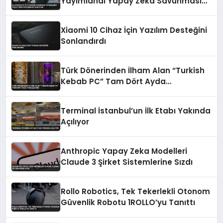
Yayımlandı Yapay Zeka Savunması
Azaltıldı
Xiaomi 10 Cihaz İçin Yazılım Desteğini
Sonlandırdı
Türk Dönerinden İlham Alan “Turkish
Kebab PC” Tam Dört Ayda
Tamamlandı
Terminal İstanbul’un İlk Etabı Yakında
Açılıyor
Anthropic Yapay Zeka Modelleri
Claude 3 Şirket Sistemlerine Sızdı
Rollo Robotics, Tek Tekerlekli Otonom
Güvenlik Robotu 1ROLLO’yu Tanıttı