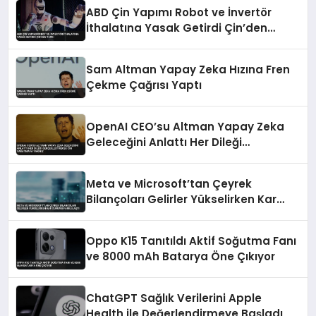
ABD Çin Yapımı Robot ve İnvertör
İthalatına Yasak Getirdi Çin’den
Tepki
Sam Altman Yapay Zeka Hızına Fren
Çekme Çağrısı Yaptı
OpenAI CEO’su Altman Yapay Zeka
Geleceğini Anlattı Her Dileği
Gerçekleştirecek Cin Yaratmaya
Yakınız
Meta ve Microsoft’tan Çeyrek
Bilançoları Gelirler Yükselirken Kar
Durumu Farklılaştı
Oppo K15 Tanıtıldı Aktif Soğutma Fanı
ve 8000 mAh Batarya Öne Çıkıyor
ChatGPT Sağlık Verilerini Apple
Health ile Değerlendirmeye Başladı