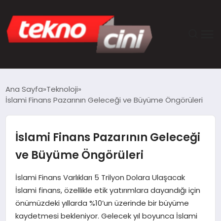
ANASAYFA
Ana Sayfa
Teknoloji
İslami Finans Pazarının Geleceği ve Büyüme Öngörüleri
TEKNOLOJI
GÜNCEL
İslami Finans Pazarının Geleceği
ve Büyüme Öngörüleri
YAŞAM
İslami Finans Varlıkları 5 Trilyon Dolara Ulaşacak
SAĞLIK
İslami finans, özellikle etik yatırımlara dayandığı için
önümüzdeki yıllarda %10’un üzerinde bir büyüme
DÜNYA
kaydetmesi bekleniyor. Gelecek yıl boyunca İslami