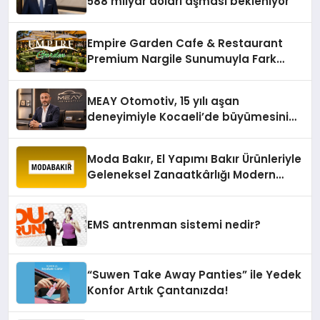
588 milyar doları aşması bekleniyor
Empire Garden Cafe & Restaurant
Premium Nargile Sunumuyla Fark
Yaratıyor
MEAY Otomotiv, 15 yılı aşan
deneyimiyle Kocaeli’de büyümesini
sürdürüyor
Moda Bakır, El Yapımı Bakır Ürünleriyle
Geleneksel Zanaatkârlığı Modern
Yaşam Alanlarına Taşıyor
EMS antrenman sistemi nedir?
“Suwen Take Away Panties” ile Yedek
Konfor Artık Çantanızda!