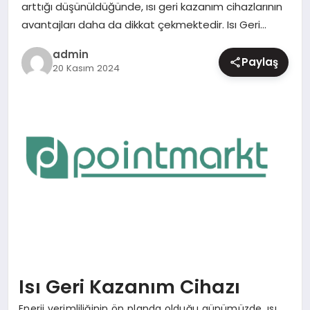
arttığı düşünüldüğünde, ısı geri kazanım cihazlarının
MAGAZIN
avantajları daha da dikkat çekmektedir. Isı Geri…
admin
Paylaş
20 Kasım 2024
Isı Geri Kazanım Cihazı
Enerji verimliliğinin ön planda olduğu günümüzde, ısı