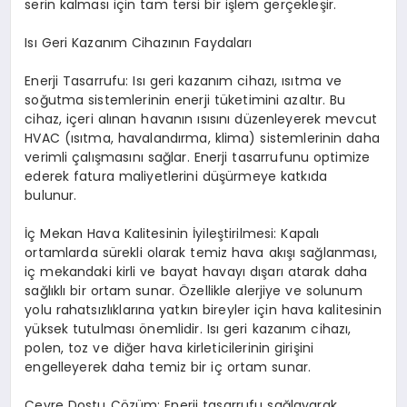
serin kalması için tam tersi bir işlem gerçekleşir.
Isı Geri Kazanım Cihazının Faydaları
Enerji Tasarrufu: Isı geri kazanım cihazı, ısıtma ve
soğutma sistemlerinin enerji tüketimini azaltır. Bu
cihaz, içeri alınan havanın ısısını düzenleyerek mevcut
HVAC (ısıtma, havalandırma, klima) sistemlerinin daha
verimli çalışmasını sağlar. Enerji tasarrufunu optimize
ederek fatura maliyetlerini düşürmeye katkıda
bulunur.
İç Mekan Hava Kalitesinin İyileştirilmesi: Kapalı
ortamlarda sürekli olarak temiz hava akışı sağlanması,
iç mekandaki kirli ve bayat havayı dışarı atarak daha
sağlıklı bir ortam sunar. Özellikle alerjiye ve solunum
yolu rahatsızlıklarına yatkın bireyler için hava kalitesinin
yüksek tutulması önemlidir. Isı geri kazanım cihazı,
polen, toz ve diğer hava kirleticilerinin girişini
engelleyerek daha temiz bir iç ortam sunar.
Çevre Dostu Çözüm: Enerji tasarrufu sağlayarak