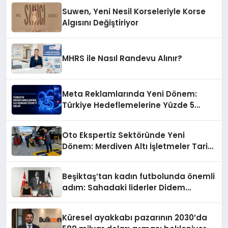
Suwen, Yeni Nesil Korseleriyle Korse
Algısını Değiştiriyor
MHRS ile Nasıl Randevu Alınır?
Meta Reklamlarında Yeni Dönem:
Türkiye Hedeflemelerine Yüzde 5
Konum Ücreti Geldi
Oto Ekspertiz Sektöründe Yeni
Dönem: Merdiven Altı İşletmeler Tarih
Oluyor
Beşiktaş’tan kadın futbolunda önemli
adım: Sahadaki liderler Didem
Karagenç ve Başak Gündoğdu kulüp
hafızasını geleceğe taşıyacak
Küresel ayakkabı pazarının 2030’da