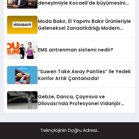
deneyimiyle Kocaeli’de büyümesini
sürdürüyor
Moda Bakır, El Yapımı Bakır Ürünleriyle
Geleneksel Zanaatkârlığı Modern
Yaşam Alanlarına Taşıyor
EMS antrenman sistemi nedir?
“Suwen Take Away Panties” ile Yedek
Konfor Artık Çantanızda!
Gebze, Darıca, Çayırova ve
Dilovası’nda Profesyonel Vidanjör
Hizmetleri
Teknolojinin Doğru Adresi..