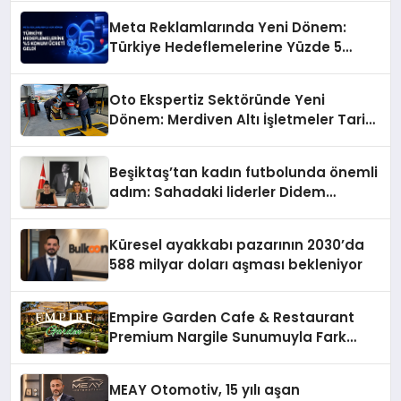
Meta Reklamlarında Yeni Dönem:
Türkiye Hedeflemelerine Yüzde 5
Konum Ücreti Geldi
Oto Ekspertiz Sektöründe Yeni
Dönem: Merdiven Altı İşletmeler Tarih
Oluyor
Beşiktaş’tan kadın futbolunda önemli
adım: Sahadaki liderler Didem
Karagenç ve Başak Gündoğdu kulüp
hafızasını geleceğe taşıyacak
Küresel ayakkabı pazarının 2030’da
588 milyar doları aşması bekleniyor
Empire Garden Cafe & Restaurant
Premium Nargile Sunumuyla Fark
Yaratıyor
MEAY Otomotiv, 15 yılı aşan