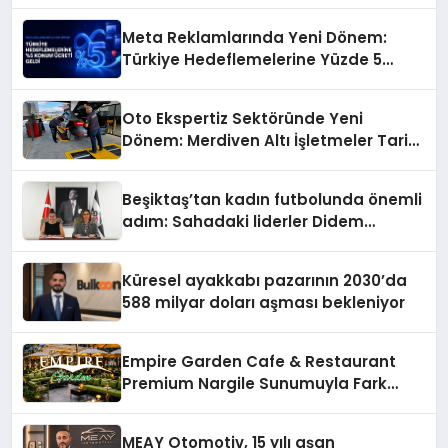
Meta Reklamlarında Yeni Dönem:
Türkiye Hedeflemelerine Yüzde 5
Konum Ücreti Geldi
Oto Ekspertiz Sektöründe Yeni
Dönem: Merdiven Altı İşletmeler Tarih
Oluyor
Beşiktaş’tan kadın futbolunda önemli
adım: Sahadaki liderler Didem
Karagenç ve Başak Gündoğdu kulüp
hafızasını geleceğe taşıyacak
Küresel ayakkabı pazarının 2030’da
588 milyar doları aşması bekleniyor
Empire Garden Cafe & Restaurant
Premium Nargile Sunumuyla Fark
Yaratıyor
MEAY Otomotiv, 15 yılı aşan