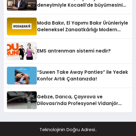
deneyimiyle Kocaeli’de büyümesini
sürdürüyor
Moda Bakır, El Yapımı Bakır Ürünleriyle
Geleneksel Zanaatkârlığı Modern
Yaşam Alanlarına Taşıyor
EMS antrenman sistemi nedir?
“Suwen Take Away Panties” ile Yedek
Konfor Artık Çantanızda!
Gebze, Darıca, Çayırova ve
Dilovası’nda Profesyonel Vidanjör
Hizmetleri
Teknolojinin Doğru Adresi..