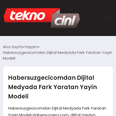
ANASAYFA
Ana Sayfa
Yaşam
Habersuzgecicomdan Dijital Medyada Fark Yaratan Yayin
TEKNOLOJI
Modeli
GÜNCEL
Habersuzgecicomdan Dijital
YAŞAM
Medyada Fark Yaratan Yayin
Modeli
SAĞLIK
Habersuzgecicomdan Dijital Medyada Fark Yaratan
DÜNYA
Yayin Modeli Habersuzgeci.com, dijital medya