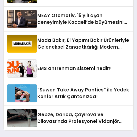
Yaratıyor
MEAY Otomotiv, 15 yılı aşan
deneyimiyle Kocaeli’de büyümesini
sürdürüyor
Moda Bakır, El Yapımı Bakır Ürünleriyle
Geleneksel Zanaatkârlığı Modern
Yaşam Alanlarına Taşıyor
EMS antrenman sistemi nedir?
“Suwen Take Away Panties” ile Yedek
Konfor Artık Çantanızda!
Gebze, Darıca, Çayırova ve
Dilovası’nda Profesyonel Vidanjör
Hizmetleri