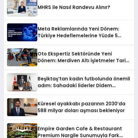
MHRS ile Nasıl Randevu Alınır?
Meta Reklamlarında Yeni Dönem:
Türkiye Hedeflemelerine Yüzde 5
Konum Ücreti Geldi
Oto Ekspertiz Sektöründe Yeni
Dönem: Merdiven Altı İşletmeler Tarih
Oluyor
Beşiktaş’tan kadın futbolunda önemli
adım: Sahadaki liderler Didem
Karagenç ve Başak Gündoğdu kulüp
hafızasını geleceğe taşıyacak
Küresel ayakkabı pazarının 2030’da
588 milyar doları aşması bekleniyor
Empire Garden Cafe & Restaurant
Premium Nargile Sunumuyla Fark