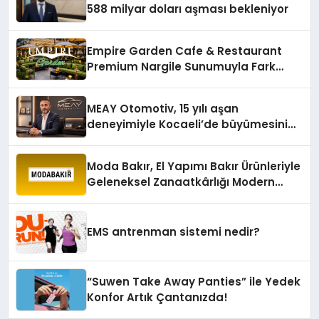
588 milyar doları aşması bekleniyor
Empire Garden Cafe & Restaurant
Premium Nargile Sunumuyla Fark
Yaratıyor
MEAY Otomotiv, 15 yılı aşan
deneyimiyle Kocaeli’de büyümesini
sürdürüyor
Moda Bakır, El Yapımı Bakır Ürünleriyle
Geleneksel Zanaatkârlığı Modern
Yaşam Alanlarına Taşıyor
EMS antrenman sistemi nedir?
“Suwen Take Away Panties” ile Yedek
Konfor Artık Çantanızda!