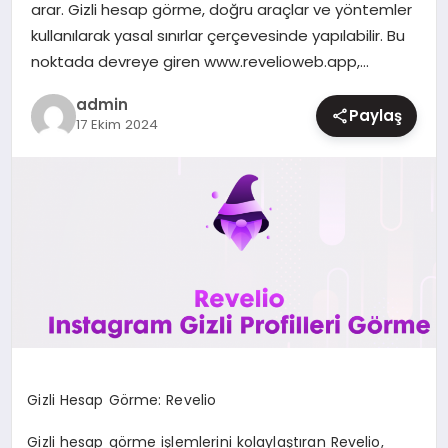
arar. Gizli hesap görme, doğru araçlar ve yöntemler
MAGAZIN
kullanılarak yasal sınırlar çerçevesinde yapılabilir. Bu
noktada devreye giren www.revelioweb.app,…
admin
Paylaş
17 Ekim 2024
Gizli Hesap Görme: Revelio
Gizli hesap görme işlemlerini kolaylaştıran Revelio,