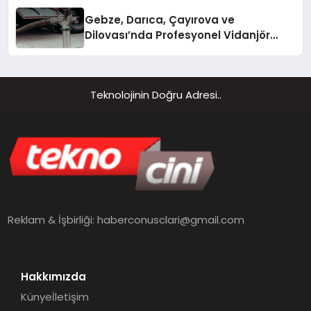
Gebze, Darıca, Çayırova ve
Dilovası’nda Profesyonel Vidanjör
Hizmetleri
Teknolojinin Doğru Adresi..
Reklam & İşbirliği:
haberconusclari@gmail.com
Hakkımızda
Künye
İletişim