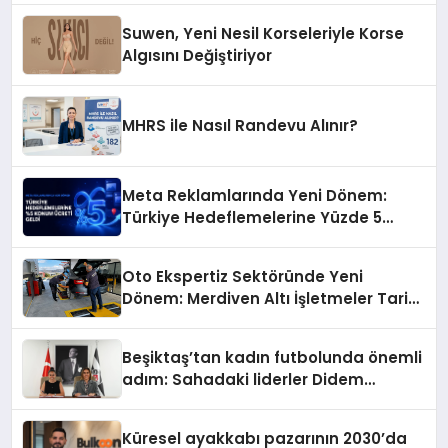
Suwen, Yeni Nesil Korseleriyle Korse
Algısını Değiştiriyor
MHRS ile Nasıl Randevu Alınır?
Meta Reklamlarında Yeni Dönem:
Türkiye Hedeflemelerine Yüzde 5
Konum Ücreti Geldi
Oto Ekspertiz Sektöründe Yeni
Dönem: Merdiven Altı İşletmeler Tarih
Oluyor
Beşiktaş’tan kadın futbolunda önemli
adım: Sahadaki liderler Didem
Karagenç ve Başak Gündoğdu kulüp
hafızasını geleceğe taşıyacak
Küresel ayakkabı pazarının 2030’da