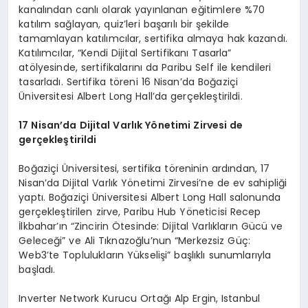
kanalından canlı olarak yayınlanan eğitimlere %70
katılım sağlayan, quiz’leri başarılı bir şekilde
tamamlayan katılımcılar, sertifika almaya hak kazandı.
Katılımcılar, “Kendi Dijital Sertifikanı Tasarla”
atölyesinde, sertifikalarını da Paribu Self ile kendileri
tasarladı. Sertifika töreni 16 Nisan’da Boğaziçi
Üniversitesi Albert Long Hall’da gerçekleştirildi.
17 Nisan
’
da Dijital Varlık Y
ö
netimi Zirvesi de
gerçekleştirildi
Boğaziçi Üniversitesi, sertifika töreninin ardından, 17
Nisan’da Dijital Varlık Yönetimi Zirvesi’ne de ev sahipliği
yaptı. Boğaziçi Üniversitesi Albert Long Hall salonunda
gerçekleştirilen zirve, Paribu Hub Yöneticisi Recep
İlkbahar’ın “Zincirin Ötesinde: Dijital Varlıkların Gücü ve
Geleceği” ve Ali Tıknazoğlu’nun “Merkezsiz Güç:
Web3’te Toplulukların Yükselişi” başlıklı sunumlarıyla
başladı.
Inverter Network Kurucu Ortağı Alp Ergin, Istanbul