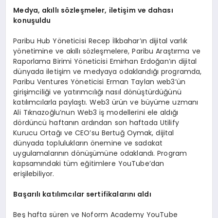
Medya, akıllı s
ö
zleşmeler, iletişim ve dahası
konuşuldu
Paribu Hub Yöneticisi Recep İlkbahar’ın dijital varlık
yönetimine ve akıllı sözleşmelere, Paribu Araştırma ve
Raporlama Birimi Yöneticisi Emirhan Erdoğan’ın dijital
dünyada iletişim ve medyaya odaklandığı programda,
Paribu Ventures Yöneticisi Erman Taylan web3’ün
girişimciliği ve yatırımcılığı nasıl dönüştürdüğünü
katılımcılarla paylaştı. Web3 ürün ve büyüme uzmanı
Ali Tıknazoğlu’nun Web3 iş modellerini ele aldığı
dördüncü haftanın ardından son haftada Utilify
Kurucu Ortağı ve CEO’su Bertuğ Oymak, dijital
dünyada toplulukların önemine ve sadakat
uygulamalarının dönüşümüne odaklandı. Program
kapsamındaki tüm eğitimlere YouTube’dan
erişilebiliyor.
Başarılı katılımcılar sertifikalarını aldı
Beş hafta süren ve Noform Academy YouTube