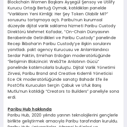
Blockchain Women Başkanı Ayşegül Şensoy ve Utilify
Kurucu Ortağı Bertuğ Oymak, katıldıkları panelde
“Varlıkların Yeni Kimliği: Her Şey Token Olabilir Mi?”
sorusunu tartışmaya açtı. Paribu’nun kurumsal
düzeyde dijital varlık saklama hizmeti Paribu Custody
Direktörü Mehmet Kafadar, “On-Chain Dünyasının
Beraberinde Getirdikleri ve Paribu Custody” panelinde
Recep İlkbahar’ın Paribu Custody’ye ilişkin sorularını
yanıtladı. pakt agency Kurucusu ve Anlamlandırıcı
Serdar Paktin, Emirhan Erdoğan moderatörlüğünde
“İletişimin Blokzinciri: Web3’te Anlatının Gücü”
panelinde katılımcılarla buluştu. Dijital Varlık Yönetimi
Zirvesi, Paribu Brand and Creative Kıdemli Yöneticisi
Ece Ok moderatörlüğünde sanatçı Bahadır Efe ile
PostOfis Kurucuları Serçin Çabuk ve Ufuk Barış
Mutlu’nun katıldığı “Creators to Builders” paneliyle sona
erdi.
Paribu Hub hakkında
Paribu Hub, 2020 yılında yarının teknolojilerini gençlerle
birlikte geliştirmek amacıyla Paribu tarafından kuruldu.