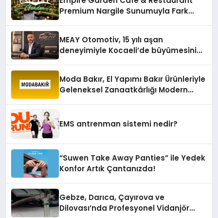
Empire Garden Cafe & Restaurant
Premium Nargile Sunumuyla Fark
Yaratıyor
MEAY Otomotiv, 15 yılı aşan
deneyimiyle Kocaeli’de büyümesini
sürdürüyor
Moda Bakır, El Yapımı Bakır Ürünleriyle
Geleneksel Zanaatkârlığı Modern
Yaşam Alanlarına Taşıyor
EMS antrenman sistemi nedir?
“Suwen Take Away Panties” ile Yedek
Konfor Artık Çantanızda!
Gebze, Darıca, Çayırova ve
Dilovası’nda Profesyonel Vidanjör