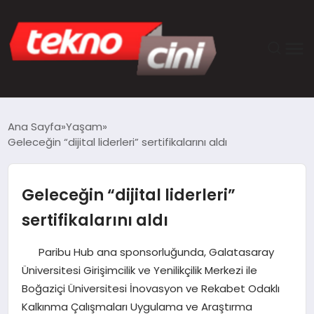
ANASAYFA
Ana Sayfa
Yaşam
Geleceğin “dijital liderleri” sertifikalarını aldı
TEKNOLOJI
GÜNCEL
Geleceğin “dijital liderleri”
sertifikalarını aldı
YAŞAM
Paribu Hub ana sponsorluğunda, Galatasaray
SAĞLIK
Üniversitesi Girişimcilik ve Yenilikçilik Merkezi ile
Boğaziçi Üniversitesi İnovasyon ve Rekabet Odaklı
DÜNYA
Kalkınma Çalışmaları Uygulama ve Araştırma