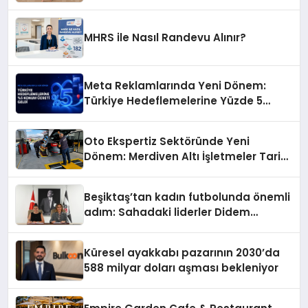
MHRS ile Nasıl Randevu Alınır?
Meta Reklamlarında Yeni Dönem:
Türkiye Hedeflemelerine Yüzde 5
Konum Ücreti Geldi
Oto Ekspertiz Sektöründe Yeni
Dönem: Merdiven Altı İşletmeler Tarih
Oluyor
Beşiktaş’tan kadın futbolunda önemli
adım: Sahadaki liderler Didem
Karagenç ve Başak Gündoğdu kulüp
hafızasını geleceğe taşıyacak
Küresel ayakkabı pazarının 2030’da
588 milyar doları aşması bekleniyor