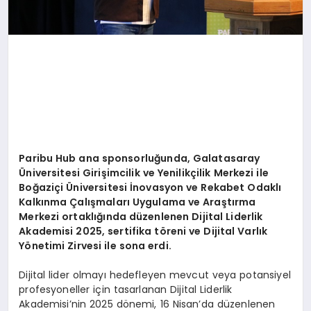
Paribu Hub ana sponsorluğunda, Galatasaray
Ü
niversitesi Girişimcilik ve Yenilikçilik Merkezi ile
Boğ
azi
çi
Ü
niversitesi İnovasyon ve Rekabet Odaklı
Kalkınma Çalışmaları Uygulama ve Araştırma
Merkezi ortaklığında düzenlenen Dijital Liderlik
Akademisi 2025, sertifika t
ö
reni ve Dijital Varlık
Y
ö
netimi Zirvesi ile sona erdi.
Dijital lider olmayı hedefleyen mevcut veya potansiyel
profesyoneller için tasarlanan Dijital Liderlik
Akademisi’nin 2025 dönemi, 16 Nisan’da düzenlenen