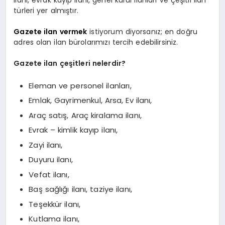
ilanı, evrak kayıp ilanı, genel kurul ilanları ve çeşitli ilan
türleri yer almıştır.
Gazete ilan vermek
istiyorum diyorsanız; en doğru
adres olan ilan bürolarımızı tercih edebilirsiniz.
Gazete ilan çeşitleri nelerdir?
Eleman ve personel ilanları,
Emlak, Gayrimenkul, Arsa, Ev ilanı,
Araç satış, Araç kiralama ilanı,
Evrak – kimlik kayıp ilanı,
Zayi ilanı,
Duyuru ilanı,
Vefat ilanı,
Baş sağlığı ilanı, taziye ilanı,
Teşekkür ilanı,
Kutlama ilanı,