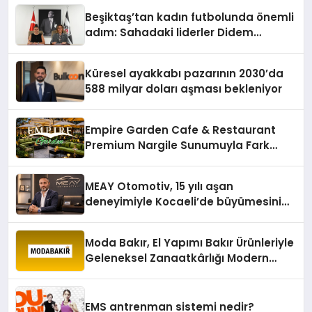
Beşiktaş’tan kadın futbolunda önemli
adım: Sahadaki liderler Didem
Karagenç ve Başak Gündoğdu kulüp
hafızasını geleceğe taşıyacak
Küresel ayakkabı pazarının 2030’da
588 milyar doları aşması bekleniyor
Empire Garden Cafe & Restaurant
Premium Nargile Sunumuyla Fark
Yaratıyor
MEAY Otomotiv, 15 yılı aşan
deneyimiyle Kocaeli’de büyümesini
sürdürüyor
Moda Bakır, El Yapımı Bakır Ürünleriyle
Geleneksel Zanaatkârlığı Modern
Yaşam Alanlarına Taşıyor
EMS antrenman sistemi nedir?