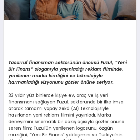
Tasarruf finansman sekt
ö
rünün
ö
ncüsü Fuzul,
“
Yeni
Bir Finans” sloganıyla yayınladığı reklam filminde,
yenilenen marka kimliğini ve teknolojiyle
harmanladığı vizyonunu g
ö
zler
ö
nüne seriyor.
33 yıldır yüz binlerce kişiye ev, araç ve iş yeri
finansmanı sağlayan Fuzul, sektöründe bir ilke imza
atarak tamamı yapay zekâ (AI) teknolojisiyle
hazırlanan yeni reklam filmini yayınladı. Marka
deneyimini sinematik bir bakış açısıyla gözler önüne
seren film; Fuzul’ün yenilenen logosunu, özgün
müziğini, “Yeni Bir Finans” yaklaşımını ve Türkiye’nin