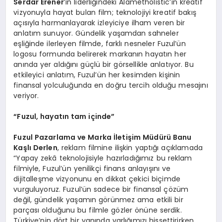
Serdar Erener
’in liderliğindeki Alametholistic’in kreatif
vizyonuyla hayat bulan film; teknolojiyi kreatif bakış
açısıyla harmanlayarak izleyiciye ilham veren bir
anlatım sunuyor. Gündelik yaşamdan sahneler
eşliğinde ilerleyen filmde, farklı nesneler Fuzul’ün
logosu formunda belirerek markanın hayatın her
anında yer aldığını güçlü bir görsellikle anlatıyor. Bu
etkileyici anlatım, Fuzul’ün her kesimden kişinin
finansal yolculuğunda en doğru tercih olduğu mesajını
veriyor.
“
Fuzul, hayatın tam içinde”
Fuzul Pazarlama ve Marka İletiş
im M
üdürü Banu
Kaşlı Derlen
, reklam filmine ilişkin yaptığı açıklamada
“Yapay zekâ teknolojisiyle hazırladığımız bu reklam
filmiyle, Fuzul’ün yenilikçi finans anlayışını ve
dijitalleşme vizyonunu en dikkat çekici biçimde
vurguluyoruz. Fuzul’ün sadece bir finansal çözüm
değil, gündelik yaşamın görünmez ama etkili bir
parçası olduğunu bu filmle gözler önüne serdik.
Türkiye’nin dört bir yanında varlığımızı hissettirirken,