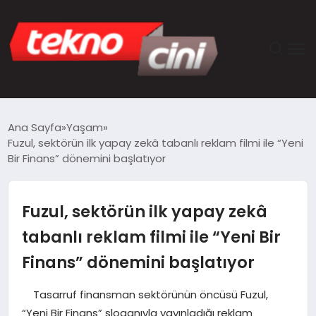
ANASAYFA
Ana Sayfa
Yaşam
Fuzul, sektörün ilk yapay zekâ tabanlı reklam filmi ile “Yeni
TEKNOLOJI
Bir Finans” dönemini başlatıyor
GÜNCEL
Fuzul, sektörün ilk yapay zekâ
YAŞAM
tabanlı reklam filmi ile “Yeni Bir
Finans” dönemini başlatıyor
SAĞLIK
Tasarruf finansman sektörünün öncüsü Fuzul,
DÜNYA
“Yeni Bir Finans” sloganıyla yayınladığı reklam