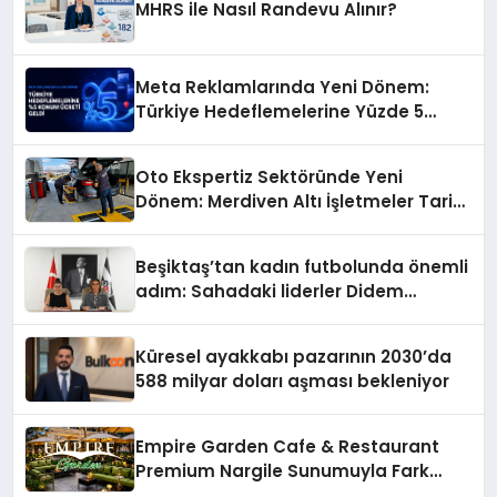
MHRS ile Nasıl Randevu Alınır?
Meta Reklamlarında Yeni Dönem:
Türkiye Hedeflemelerine Yüzde 5
Konum Ücreti Geldi
Oto Ekspertiz Sektöründe Yeni
Dönem: Merdiven Altı İşletmeler Tarih
Oluyor
Beşiktaş’tan kadın futbolunda önemli
adım: Sahadaki liderler Didem
Karagenç ve Başak Gündoğdu kulüp
hafızasını geleceğe taşıyacak
Küresel ayakkabı pazarının 2030’da
588 milyar doları aşması bekleniyor
Empire Garden Cafe & Restaurant
Premium Nargile Sunumuyla Fark
Yaratıyor