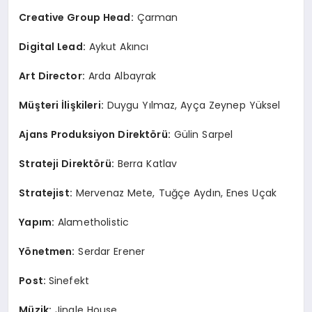
Creative Group Head:
Çarman
Digital Lead:
Aykut Akıncı
Art Director:
Arda Albayrak
Müşteri İlişkileri:
Duygu Yılmaz, Ayça Zeynep Yüksel
Ajans Produksiyon Direkt
ö
rü:
Gülin Sarpel
Strateji Direkt
ö
rü:
Berra Katlav
Stratejist:
Mervenaz Mete, Tuğçe Aydın, Enes Uçak
Yapım:
Alametholistic
Y
ö
netmen:
Serdar Erener
Post:
Sinefekt
Müzik:
Jingle House