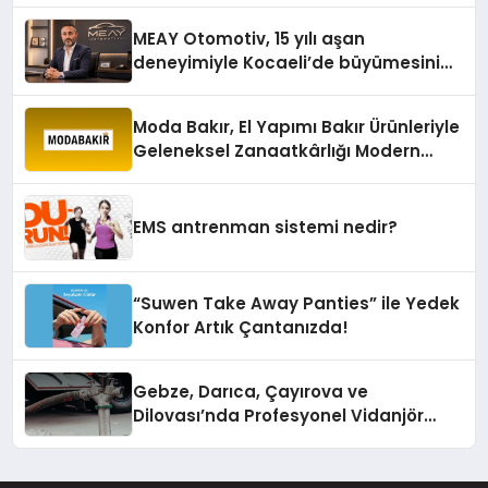
MEAY Otomotiv, 15 yılı aşan
deneyimiyle Kocaeli’de büyümesini
sürdürüyor
Moda Bakır, El Yapımı Bakır Ürünleriyle
Geleneksel Zanaatkârlığı Modern
Yaşam Alanlarına Taşıyor
EMS antrenman sistemi nedir?
“Suwen Take Away Panties” ile Yedek
Konfor Artık Çantanızda!
Gebze, Darıca, Çayırova ve
Dilovası’nda Profesyonel Vidanjör
Hizmetleri