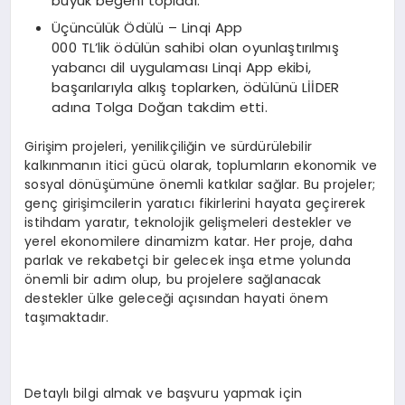
büyük beğeni topladı.
Üçüncülük Ödülü – Linqi App
000 TL’lik ödülün sahibi olan oyunlaştırılmış
yabancı dil uygulaması Linqi App ekibi,
başarılarıyla alkış toplarken, ödülünü LİİDER
adına Tolga Doğan takdim etti.
Girişim projeleri, yenilikçiliğin ve sürdürülebilir
kalkınmanın itici gücü olarak, toplumların ekonomik ve
sosyal dönüşümüne önemli katkılar sağlar. Bu projeler;
genç girişimcilerin yaratıcı fikirlerini hayata geçirerek
istihdam yaratır, teknolojik gelişmeleri destekler ve
yerel ekonomilere dinamizm katar. Her proje, daha
parlak ve rekabetçi bir gelecek inşa etme yolunda
önemli bir adım olup, bu projelere sağlanacak
destekler ülke geleceği açısından hayati önem
taşımaktadır.
Detaylı bilgi almak ve başvuru yapmak için