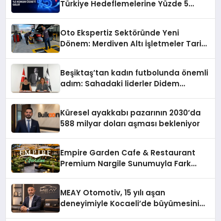
Türkiye Hedeflemelerine Yüzde 5
Konum Ücreti Geldi
Oto Ekspertiz Sektöründe Yeni
Dönem: Merdiven Altı İşletmeler Tarih
Oluyor
Beşiktaş’tan kadın futbolunda önemli
adım: Sahadaki liderler Didem
Karagenç ve Başak Gündoğdu kulüp
hafızasını geleceğe taşıyacak
Küresel ayakkabı pazarının 2030’da
588 milyar doları aşması bekleniyor
Empire Garden Cafe & Restaurant
Premium Nargile Sunumuyla Fark
Yaratıyor
MEAY Otomotiv, 15 yılı aşan
deneyimiyle Kocaeli’de büyümesini
sürdürüyor