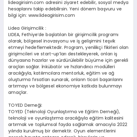
lideagirisim.com adresini ziyaret edebilir, sosyal medya
hesaplarını takip edebilirsin. Yeni dönem başvuru ve
bilgi için: www.lideagirisim.com
Lidea Girişimcilik :
LIDEA, Fethiye’de başlatılan bir girişimcilik programı
olarak, bölgesel inovasyonu ve iş gelişimini teşvik
etmeyi hedeflemektedir. Program, yenilikçi fikirleri olan
girişimcileri ve start-up’ları destekleyerek, onları iş
dünyasına hazırlar ve sürdürülebilir büyüme için gerekli
araçları sağlar. İnkübatör ve hızlandırıcı modülleri
aracılığıyla, katılımcılara mentorluk, eğitim ve ağ
oluşturma fırsatları sunarak, onların ticari başarılarını
artırmayı ve bölgesel ekonomiye katkıda bulunmayı
amaçlar.
TOYED Derneği:
TOYED (Teknoloji Oyunlaştırma ve Eğitim Derneği),
teknoloji ve oyunlaştırma aracılığıyla eğitim kalitesini
artırmak ve toplumsal fayda sağlamak amacıyla 2022
yılında kurulmuş bir dernektir. Oyun elementlerini