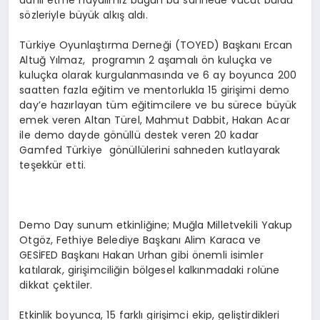
dahil etme hayalimiz bugün bu sahnede vücut buldu”
sözleriyle büyük alkış aldı.
Türkiye Oyunlaştırma Derneği (TOYED) Başkanı Ercan
Altuğ Yılmaz, programın 2 aşamalı ön kuluçka ve
kuluçka olarak kurgulanmasında ve 6 ay boyunca 200
saatten fazla eğitim ve mentorlukla 15 girişimi demo
day’e hazırlayan tüm eğitimcilere ve bu sürece büyük
emek veren Altan Türel, Mahmut Dabbit, Hakan Acar
ile demo dayde gönüllü destek veren 20 kadar
Gamfed Türkiye gönüllülerini sahneden kutlayarak
teşekkür etti.
Demo Day sunum etkinliğine; Muğla Milletvekili Yakup
Otgöz, Fethiye Belediye Başkanı Alim Karaca ve
GESİFED Başkanı Hakan Urhan gibi önemli isimler
katılarak, girişimciliğin bölgesel kalkınmadaki rolüne
dikkat çektiler.
Etkinlik boyunca, 15 farklı girişimci ekip, geliştirdikleri