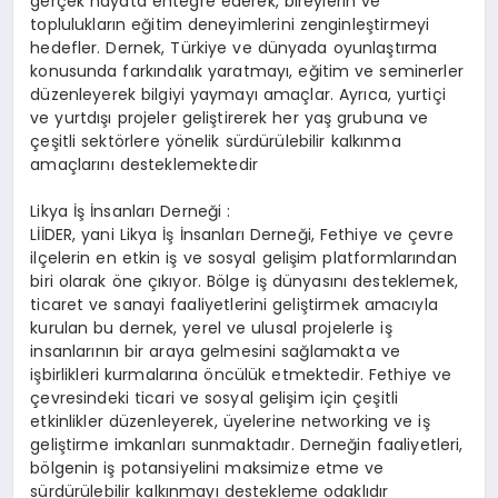
gerçek hayata entegre ederek, bireylerin ve
toplulukların eğitim deneyimlerini zenginleştirmeyi
hedefler. Dernek, Türkiye ve dünyada oyunlaştırma
konusunda farkındalık yaratmayı, eğitim ve seminerler
düzenleyerek bilgiyi yaymayı amaçlar. Ayrıca, yurtiçi
ve yurtdışı projeler geliştirerek her yaş grubuna ve
çeşitli sektörlere yönelik sürdürülebilir kalkınma
amaçlarını desteklemektedir​
Likya İş İnsanları Derneği :
LİİDER, yani Likya İş İnsanları Derneği, Fethiye ve çevre
ilçelerin en etkin iş ve sosyal gelişim platformlarından
biri olarak öne çıkıyor. Bölge iş dünyasını desteklemek,
ticaret ve sanayi faaliyetlerini geliştirmek amacıyla
kurulan bu dernek, yerel ve ulusal projelerle iş
insanlarının bir araya gelmesini sağlamakta ve
işbirlikleri kurmalarına öncülük etmektedir. Fethiye ve
çevresindeki ticari ve sosyal gelişim için çeşitli
etkinlikler düzenleyerek, üyelerine networking ve iş
geliştirme imkanları sunmaktadır. Derneğin faaliyetleri,
bölgenin iş potansiyelini maksimize etme ve
sürdürülebilir kalkınmayı destekleme odaklıdır