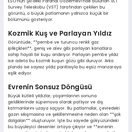
ESO’nun Şili’deki Paranal Gözlemevi’nde bulunan VLT
Survey Teleskobu (VST) tarafından çekilen bu
görüntü, o büyük patlamanın yalnızca küçük bir
bölümünü gösteriyor.
Kozmik Kuş ve Parlayan Yıldız
Görüntüde, **pembe ve turuncu renkli gaz
iplikçikleri**, geniş ve alev gibi parlayan kanatlara
sahip hayali bir kuşu andırıyor. Parlayan pembe yıldız
ise adeta bu kozmik kuşun gözü gibi duruyor. Arka
planda ise sayısız yıldız parıltısıyla bu eşsiz manzaraya
eşlik ediyor.
Evrenin Sonsuz Döngüsü
Büyük kütleli yıldızlar, yaşamlarının sonuna
geldiklerinde süpernova olarak patlıyor ve dış
katmanlarını uzaya saçıyor. Bu patlamalar, çevredeki
gazın sıkışmasına ve şekillenmesine neden olan **şok
dalgaları** oluşturuyor. İşte bu sayede gökyüzündeki
bu büyüleyici desenler ortaya çıkıyor ve **evrenin