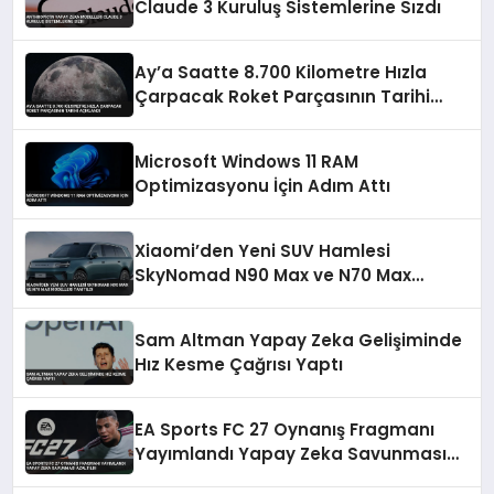
Claude 3 Kuruluş Sistemlerine Sızdı
Ay’a Saatte 8.700 Kilometre Hızla
Çarpacak Roket Parçasının Tarihi
Açıklandı
Microsoft Windows 11 RAM
Optimizasyonu İçin Adım Attı
Xiaomi’den Yeni SUV Hamlesi
SkyNomad N90 Max ve N70 Max
Modelleri Tanıtıldı
Sam Altman Yapay Zeka Gelişiminde
Hız Kesme Çağrısı Yaptı
EA Sports FC 27 Oynanış Fragmanı
Yayımlandı Yapay Zeka Savunması
Azaltıldı