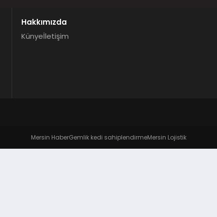
Hakkımızda
Künye
İletişim
Mersin Haber
Gemlik kedi sahiplendirme
Mersin Lojistik