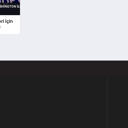
i İçin
r