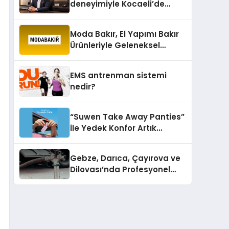
deneyimiyle Kocaeli’de
büyümesini sürdürüyor
Moda Bakır, El Yapımı Bakır
Ürünleriyle Geleneksel
Zanaatkârlığı Modern
Yaşam Alanlarına Taşıyor
EMS antrenman sistemi
nedir?
“Suwen Take Away Panties”
ile Yedek Konfor Artık
Çantanızda!
Gebze, Darıca, Çayırova ve
Dilovası’nda Profesyonel
Vidanjör Hizmetleri