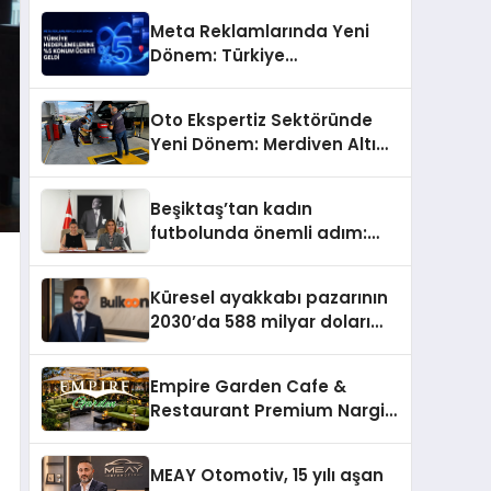
Meta Reklamlarında Yeni
Dönem: Türkiye
Hedeflemelerine Yüzde 5
Konum Ücreti Geldi
Oto Ekspertiz Sektöründe
Yeni Dönem: Merdiven Altı
İşletmeler Tarih Oluyor
Beşiktaş’tan kadın
futbolunda önemli adım:
Sahadaki liderler Didem
Karagenç ve Başak
Küresel ayakkabı pazarının
Gündoğdu kulüp hafızasını
2030’da 588 milyar doları
geleceğe taşıyacak
aşması bekleniyor
Empire Garden Cafe &
Restaurant Premium Nargile
Sunumuyla Fark Yaratıyor
MEAY Otomotiv, 15 yılı aşan