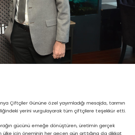
ünya Çiftçiler Gününe özel yayımladığı mesajda, tarımın
iğindeki yerini vurgulayarak tüm çiftçilere teşekkür etti.
e toprağın gücünü emeğe dönüştüren, üretimin gerçek
n ülke için öneminin her geçen gün arttığına da dikkat