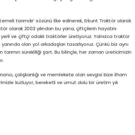
temeli tarımdır’ sözünü ilke edinerek, Erkunt Traktör olarak
ör olarak 2003 yılından bu yana, çiftçilerin hayatını
erli ve çiftçi odaklı traktörler üretiyoruz. Yalnızca traktör
a yanında olan yol arkadaşları tasarlıyoruz. Çünkü biz aynı
 tarımın sürekliliği şart. Bu bilinçle, her zaman üreticimizin
u.
n inancı, çalışkanlığı ve memlekete olan sevgisi bize ilham
imizle kutluyor, bereketli ve umut dolu bir üretim yılı