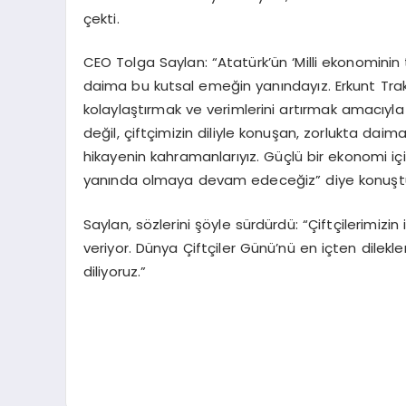
çekti.
CEO Tolga Saylan: “Atatürk’ün ‘Milli ekonominin 
daima bu kutsal emeğin yanındayız. Erkunt Trakt
kolaylaştırmak ve verimlerini artırmak amacıyla y
değil, çiftçimizin diliyle konuşan, zorlukta daim
hikayenin kahramanlarıyız. Güçlü bir ekonomi için
yanında olmaya devam edeceğiz” diye konuşt
Saylan, sözlerini şöyle sürdürdü: “Çiftçilerimizi
veriyor. Dünya Çiftçiler Günü’nü en içten dilekler
diliyoruz.”