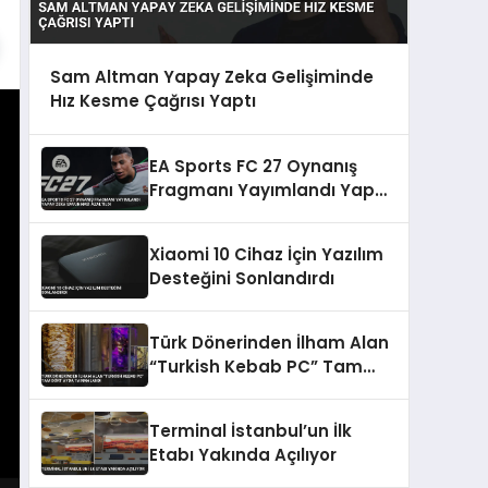
Sam Altman Yapay Zeka Gelişiminde
Hız Kesme Çağrısı Yaptı
EA Sports FC 27 Oynanış
Fragmanı Yayımlandı Yapay
Zeka Savunması Azaltıldı
Xiaomi 10 Cihaz İçin Yazılım
Desteğini Sonlandırdı
Türk Dönerinden İlham Alan
“Turkish Kebab PC” Tam
Dört Ayda Tamamlandı
Terminal İstanbul’un İlk
Etabı Yakında Açılıyor