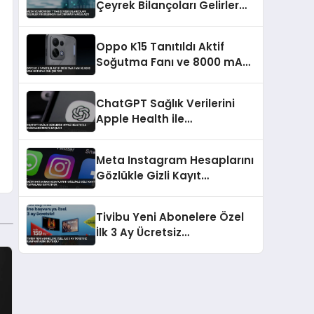
Çeyrek Bilançoları Gelirler
Yükselirken Kar Durumu
Farklılaştı
Oppo K15 Tanıtıldı Aktif
Soğutma Fanı ve 8000 mAh
Batarya Öne Çıkıyor
ChatGPT Sağlık Verilerini
Apple Health ile
Değerlendirmeye Başladı
Meta Instagram Hesaplarını
Gözlükle Gizli Kayıt
Yapanlara Kapatıyor
Tivibu Yeni Abonelere Özel
İlk 3 Ay Ücretsiz
Kampanyasını Duyurdu