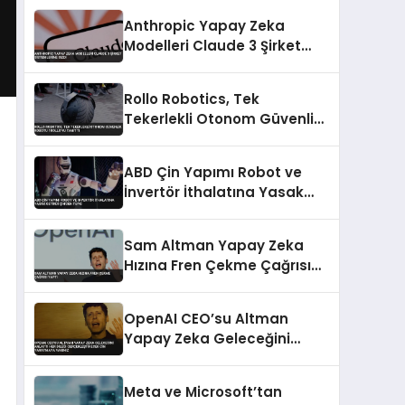
Anthropic Yapay Zeka
Modelleri Claude 3 Şirket
Sistemlerine Sızdı
Rollo Robotics, Tek
Tekerlekli Otonom Güvenlik
Robotu 1ROLLO’yu Tanıttı
ABD Çin Yapımı Robot ve
İnvertör İthalatına Yasak
Getirdi Çin’den Tepki
Sam Altman Yapay Zeka
Hızına Fren Çekme Çağrısı
Yaptı
OpenAI CEO’su Altman
Yapay Zeka Geleceğini
Anlattı Her Dileği
Gerçekleştirecek Cin
Meta ve Microsoft’tan
Yaratmaya Yakınız