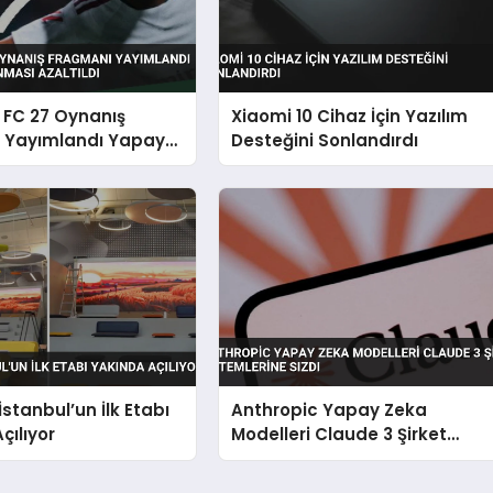
 FC 27 Oynanış
Xiaomi 10 Cihaz İçin Yazılım
 Yayımlandı Yapay
Desteğini Sonlandırdı
nması Azaltıldı
İstanbul’un İlk Etabı
Anthropic Yapay Zeka
çılıyor
Modelleri Claude 3 Şirket
Sistemlerine Sızdı