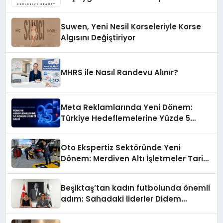
Suwen, Yeni Nesil Korseleriyle Korse
Algısını Değiştiriyor
MHRS ile Nasıl Randevu Alınır?
Meta Reklamlarında Yeni Dönem:
Türkiye Hedeflemelerine Yüzde 5
Konum Ücreti Geldi
Oto Ekspertiz Sektöründe Yeni
Dönem: Merdiven Altı İşletmeler Tarih
Oluyor
Beşiktaş’tan kadın futbolunda önemli
adım: Sahadaki liderler Didem
Karagenç ve Başak Gündoğdu kulüp
hafızasını geleceğe taşıyacak