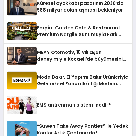
Küresel ayakkabı pazarının 2030’da
588 milyar doları aşması bekleniyor
Empire Garden Cafe & Restaurant
Premium Nargile Sunumuyla Fark
Yaratıyor
MEAY Otomotiv, 15 yılı aşan
deneyimiyle Kocaeli’de büyümesini
sürdürüyor
Moda Bakır, El Yapımı Bakır Ürünleriyle
Geleneksel Zanaatkârlığı Modern
Yaşam Alanlarına Taşıyor
EMS antrenman sistemi nedir?
“Suwen Take Away Panties” ile Yedek
Konfor Artık Çantanızda!