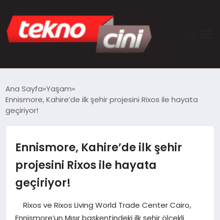
ANASAYFA
Ana Sayfa
Yaşam
Ennismore, Kahire’de ilk şehir projesini Rixos ile hayata
TEKNOLOJI
geçiriyor!
GÜNCEL
Ennismore, Kahire’de ilk şehir
YAŞAM
projesini Rixos ile hayata
geçiriyor!
SAĞLIK
Rixos ve Rixos Living World Trade Center Cairo,
DÜNYA
Ennismore’un Mısır başkentindeki ilk şehir ölçekli