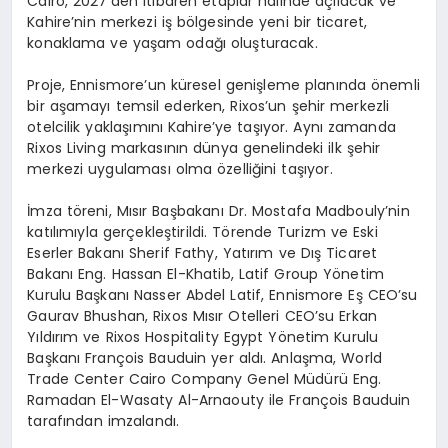
Cairo, 2027’den itibaren etaplar halinde açılacak ve
Kahire’nin merkezi iş bölgesinde yeni bir ticaret,
konaklama ve yaşam odağı oluşturacak.
Proje, Ennismore’un küresel genişleme planında önemli
bir aşamayı temsil ederken, Rixos’un şehir merkezli
otelcilik yaklaşımını Kahire’ye taşıyor. Aynı zamanda
Rixos Living markasının dünya genelindeki ilk şehir
merkezi uygulaması olma özelliğini taşıyor.
İmza töreni, Mısır Başbakanı Dr. Mostafa Madbouly’nin
katılımıyla gerçekleştirildi. Törende Turizm ve Eski
Eserler Bakanı Sherif Fathy, Yatırım ve Dış Ticaret
Bakanı Eng. Hassan El-Khatib, Latif Group Yönetim
Kurulu Başkanı Nasser Abdel Latif, Ennismore Eş CEO’su
Gaurav Bhushan, Rixos Mısır Otelleri CEO’su Erkan
Yıldırım ve Rixos Hospitality Egypt Yönetim Kurulu
Başkanı François Bauduin yer aldı. Anlaşma, World
Trade Center Cairo Company Genel Müdürü Eng.
Ramadan El-Wasaty Al-Arnaouty ile François Bauduin
tarafından imzalandı.