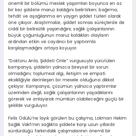
önemli bir bölümü
meslek yaşamları boyunca en az
bir kez şiddete maruz kaldığını belirtirken;
bağırma,
tehdit ve aşağılanma en yaygın şiddet türleri olarak
öne çıkıyor. Araştırmalar, şiddet sonrası süreçlerde de
ciddi bir belirsizlik yaşandığını; sağlık çalışanlarının
büyük çoğunluğunun maruz kaldıkları olayların
ardından etkin ve caydırıcı bir yaptırımla
karşılaşmadığını ortaya koyuyor.
“Doktoru Anla, Şiddeti Önle” vurgusuyla yürütülen
kampanya,
şiddetin yalnızca bireysel bir sorun
olmadığını; toplumsal algı, iletişim ve empati
eksikliğiyle derinleşen bir mesele olduğuna dikkat
çekiyor. Kampanya, çözümün yalnızca yaptırımlar
üzerinden değil, sağlık çalışanlarının yaşadıklarını
görerek ve anlayarak mümkün olabileceğini güçlü bir
şekilde vurguluyor.
Felis Ödülü’ne layık görülen bu çalışma, Lokman Hekim
Sağlık Vakfı’nın sağlıkta şiddete karşı uzun yıllardır
sürdürdüğü farkındalık çalışmalarının önemli bir