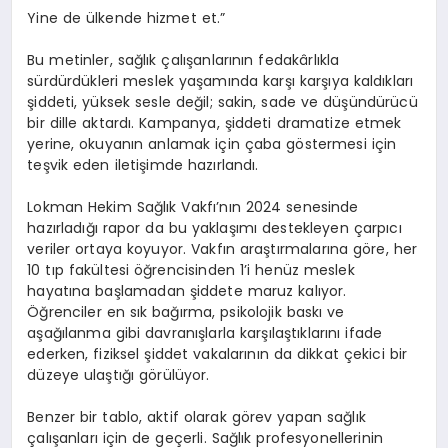
Yine de ülkende hizmet et.”
Bu metinler, sağlık çalışanlarının fedakârlıkla
sürdürdükleri meslek yaşamında karşı karşıya kaldıkları
şiddeti, yüksek sesle değil; sakin, sade ve düşündürücü
bir dille aktardı. Kampanya, şiddeti dramatize etmek
yerine, okuyanın
anlamak için çaba göstermesi
için
teşvik eden iletişimde hazırlandı.
Lokman Hekim Sağlık Vakfı’nın
2024 senesinde
hazırladığı rapor
da
bu yaklaşımı destekleyen çarpıcı
veriler ortaya koyuyor. Vakfın araştırmalarına göre,
her
10 tıp fakültesi öğrencisinden 1’i henüz meslek
hayatına başlamadan şiddete maruz kalıyor
.
Öğrenciler en sık bağırma, psikolojik baskı ve
aşağılanma gibi davranışlarla karşılaştıklarını ifade
ederken, fiziksel şiddet vakalarının da dikkat çekici bir
düzeye ulaştığı görülüyor.
Benzer bir tablo, aktif olarak görev yapan sağlık
çalışanları için de geçerli. Sağlık profesyonellerinin