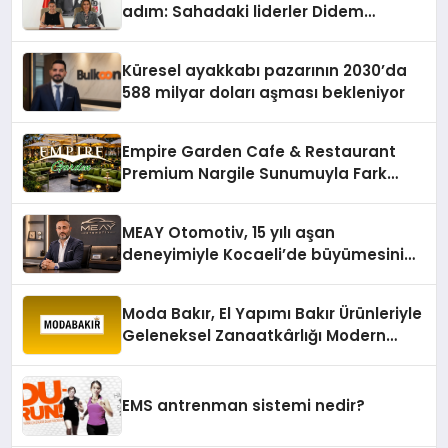
adım: Sahadaki liderler Didem
Karagenç ve Başak Gündoğdu kulüp
hafızasını geleceğe taşıyacak
Küresel ayakkabı pazarının 2030’da
588 milyar doları aşması bekleniyor
Empire Garden Cafe & Restaurant
Premium Nargile Sunumuyla Fark
Yaratıyor
MEAY Otomotiv, 15 yılı aşan
deneyimiyle Kocaeli’de büyümesini
sürdürüyor
Moda Bakır, El Yapımı Bakır Ürünleriyle
Geleneksel Zanaatkârlığı Modern
Yaşam Alanlarına Taşıyor
EMS antrenman sistemi nedir?