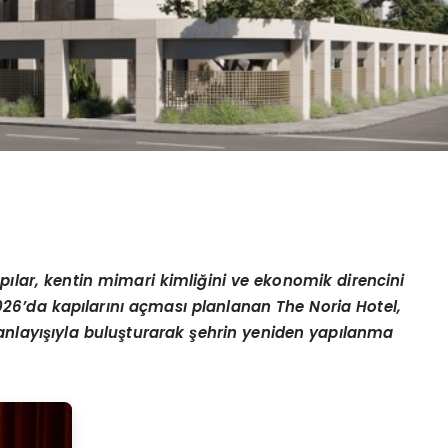
ap
ı
lar, kentin mimari kimli
ğ
ini ve ekonomik direncini
026
’
da kap
ı
lar
ı
n
ı
a
ç
mas
ı
planlanan The Noria Hotel,
 anlay
ışı
yla bulu
ş
turarak
ş
ehrin yeniden yap
ı
lanma