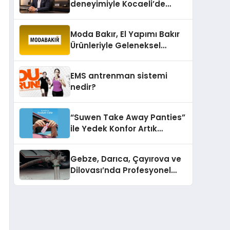
deneyimiyle Kocaeli’de
büyümesini sürdürüyor
Moda Bakır, El Yapımı Bakır
Ürünleriyle Geleneksel
Zanaatkârlığı Modern
Yaşam Alanlarına Taşıyor
EMS antrenman sistemi
nedir?
“Suwen Take Away Panties”
ile Yedek Konfor Artık
Çantanızda!
Gebze, Darıca, Çayırova ve
Dilovası’nda Profesyonel
Vidanjör Hizmetleri