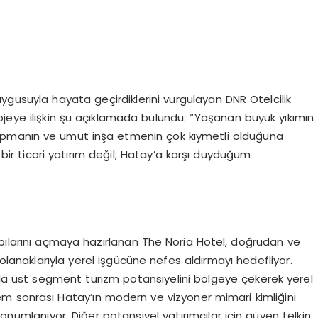
uygusuyla hayata geçirdiklerini vurgulayan DNR Otelcilik
ojeye ilişkin şu açıklamada bulundu: “Yaşanan büyük yıkımın
apmanın ve umut inşa etmenin çok kıymetli olduğuna
ir ticari yatırım değil; Hatay’a karşı duyduğum
apılarını açmaya hazırlanan The Noria Hotel, doğrudan ve
 olanaklarıyla yerel işgücüne nefes aldırmayı hedefliyor.
ıyla üst segment turizm potansiyelini bölgeye çekerek yerel
m sonrası Hatay’ın modern ve vizyoner mimari kimliğini
konumlanıyor. Diğer potansiyel yatırımcılar için güven telkin