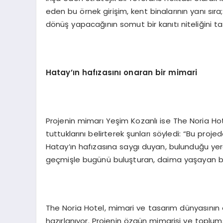
eden bu örnek girişim, kent binalarının yanı sıra
dönüş yapacağının somut bir kanıtı niteliğini taş
Hatay
’ı
n haf
ı
zas
ı
n
ı
onaran bir mimari
Projenin mimarı Yeşim Kozanlı ise The Noria Hote
tuttuklarını belirterek şunları söyledi: “Bu pro
Hatay’ın hafızasına saygı duyan, bulunduğu yere 
geçmişle bugünü buluşturan, daima yaşayan bi
The Noria Hotel, mimari ve tasarım dünyasının
hazırlanıyor. Projenin özgün mimarisi ve toplu