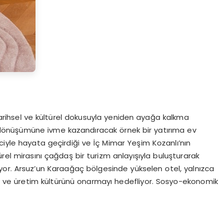
rihsel ve kültürel dokusuyla yeniden ayağa kalkma
dönüşümüne ivme kazandıracak örnek bir yatırıma ev
linciyle hayata geçirdiği ve İç Mimar Yeşim Kozanlı’nın
rel mirasını çağdaş bir turizm anlayışıyla buluşturarak
yor. Arsuz’un Karaağaç bölgesinde yükselen otel, yalnızca
sını ve üretim kültürünü onarmayı hedefliyor. Sosyo-ekonomik