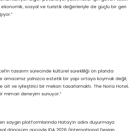
; ekonomik, sosyal ve turistik değerleriyle de güçlü bir geri
ıyor.”
l’in tasarım sürecinde kültürel sürekliliği ön planda
jede amacımız yalnızca estetik bir yapı ortaya koymak değil;
ait ve iyileştirici bir mekan tasarlamaktı. The Noria Hotel,
r mimari deneyim sunuyor.”
 en saygın platformlarında Hatay’ın adını duyurmaya
msal dönüşüm gücüyle IDA 2026 (International Design