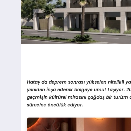
Hatay
’
da deprem sonras
ı
y
ü
kselen nitelikli y
yeniden in
ş
a ederek b
ö
lgeye umut ta
şı
yor. 2
ge
ç
mi
ş
in k
ü
lt
ü
rel miras
ı
n
ı ç
a
ğ
da
ş
bir turizm
s
ü
recine
ö
nc
ü
l
ü
k ediyor.