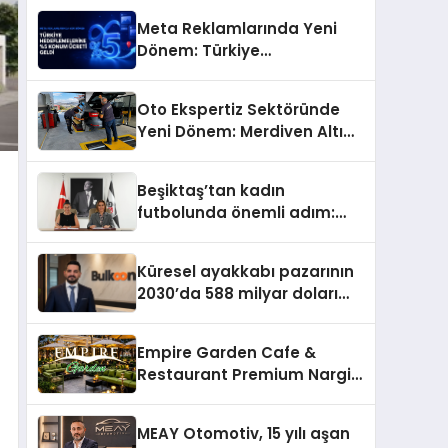
Meta Reklamlarında Yeni
Dönem: Türkiye
Hedeflemelerine Yüzde 5
Konum Ücreti Geldi
Oto Ekspertiz Sektöründe
Yeni Dönem: Merdiven Altı
İşletmeler Tarih Oluyor
Beşiktaş’tan kadın
futbolunda önemli adım:
Sahadaki liderler Didem
Karagenç ve Başak
Küresel ayakkabı pazarının
Gündoğdu kulüp hafızasını
2030’da 588 milyar doları
geleceğe taşıyacak
aşması bekleniyor
Empire Garden Cafe &
Restaurant Premium Nargile
Sunumuyla Fark Yaratıyor
MEAY Otomotiv, 15 yılı aşan