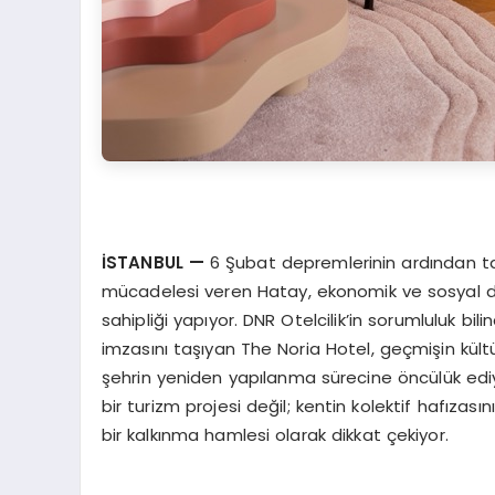
İ
STANBUL
—
6 Şubat depremlerinin ardından ta
mücadelesi veren Hatay, ekonomik ve sosyal 
sahipliği yapıyor. DNR Otelcilik’in sorumluluk bi
imzasını taşıyan The Noria Hotel, geçmişin kültü
şehrin yeniden yapılanma sürecine öncülük edi
bir turizm projesi değil; kentin kolektif hafıza
bir kalkınma hamlesi olarak dikkat çekiyor.