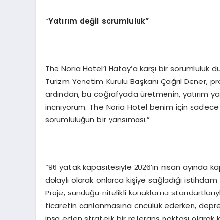
“
Yat
ı
r
ı
m de
ğ
il sorumluluk
”
The Noria Hotel’i Hatay’a karşı bir sorumluluk d
Turizm Yönetim Kurulu Başkanı Çağrıl Dener, pr
ardından, bu coğrafyada üretmenin, yatırım y
inanıyorum. The Noria Hotel benim için sadece b
sorumluluğun bir yansıması.”
“96 yatak kapasitesiyle 2026’ın nisan ayında k
dolaylı olarak onlarca kişiye sağladığı istihdam
Proje, sunduğu nitelikli konaklama standartlar
ticaretin canlanmasına öncülük ederken, depre
inşa eden stratejik bir referans noktası olarak 