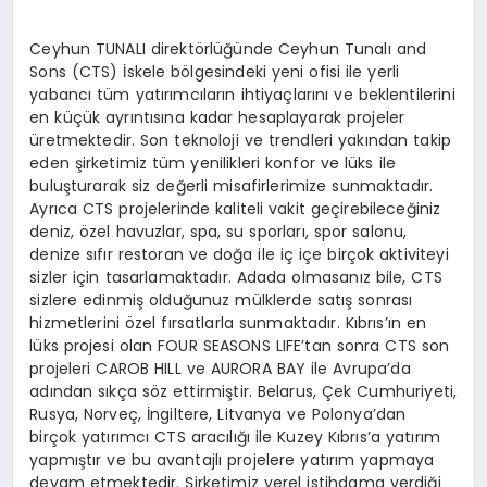
Ceyhun TUNALI direktörlüğünde Ceyhun Tunalı and
Sons (CTS) İskele bölgesindeki yeni ofisi ile yerli
yabancı tüm yatırımcıların ihtiyaçlarını ve beklentilerini
en küçük ayrıntısına kadar hesaplayarak projeler
üretmektedir. Son teknoloji ve trendleri yakından takip
eden şirketimiz tüm yenilikleri konfor ve lüks ile
buluşturarak siz değerli misafirlerimize sunmaktadır.
Ayrıca CTS projelerinde kaliteli vakit geçirebileceğiniz
deniz, özel havuzlar, spa, su sporları, spor salonu,
denize sıfır restoran ve doğa ile iç içe birçok aktiviteyi
sizler için tasarlamaktadır. Adada olmasanız bile, CTS
sizlere edinmiş olduğunuz mülklerde satış sonrası
hizmetlerini özel fırsatlarla sunmaktadır. Kıbrıs’ın en
lüks projesi olan FOUR SEASONS LIFE’tan sonra CTS son
projeleri CAROB HILL ve AURORA BAY ile Avrupa’da
adından sıkça söz ettirmiştir. Belarus, Çek Cumhuriyeti,
Rusya, Norveç, İngiltere, Litvanya ve Polonya’dan
birçok yatırımcı CTS aracılığı ile Kuzey Kıbrıs’a yatırım
yapmıştır ve bu avantajlı projelere yatırım yapmaya
devam etmektedir. Şirketimiz yerel istihdama verdiği