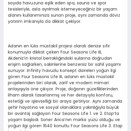
sayıda havuzuna eşlik eden spa, sauna ve spor
tesisleriyle, asla ayrılmak istemeyeceğiniz bir yaşam
alanını kullanımınıza sunan proje, aynı zamanda döviz
yatırım imkanıyla da dikkat çekiyor.
Adanın en lüks müstakil projesi olarak denize sıfır
konumuyla dikkat çeken Four Seasons Life III,
Akdeniz’in kristal berraklığındaki sularına doğrudan
erişim sağlarken, sakinlerine benzersiz bir sahil yaşamı
sunuyor. Infinity havuzlu konsept daireleri yoğun ilgi
gören Four Seasons Life III, adanın en lüks müstakil
projelerinden biri olarak, zarif ve modern mimari
anlayışıyla öne çıkıyor. Proje, doğanın güzelliklerinden
ilham alarak tasarlanmış ve her detayıyla konforu,
estetiği ve işlevselliği bir araya getiriyor. Aynı zamanda
şehir hayatına ve sosyal olanaklara yakınlığıyla büyük
bir avantaj sağlayan Four Seasons Life 1. ve 2. Etap’ta
yaşam başladı. Soner Arıca’nın marka yüzü olduğu ve
yoğun ilgi gören 1640 konutlu Four Seasons Life 3. Etap