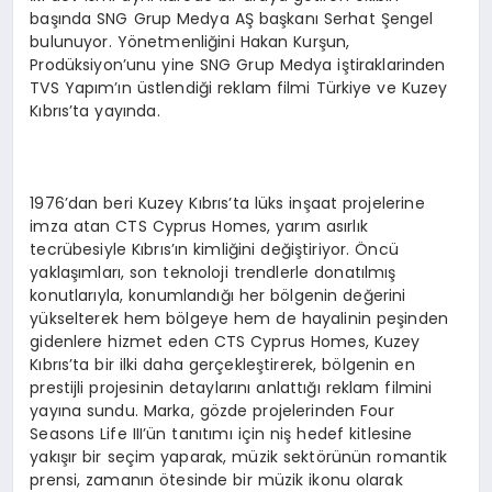
başında SNG Grup Medya AŞ başkanı Serhat Şengel
bulunuyor. Yönetmenliğini Hakan Kurşun,
Prodüksiyon’unu yine SNG Grup Medya iştiraklarinden
TVS Yapım’ın üstlendiği reklam filmi Türkiye ve Kuzey
Kıbrıs’ta yayında.
1976’dan beri Kuzey Kıbrıs’ta lüks inşaat projelerine
imza atan CTS Cyprus Homes, yarım asırlık
tecrübesiyle Kıbrıs’ın kimliğini değiştiriyor. Öncü
yaklaşımları, son teknoloji trendlerle donatılmış
konutlarıyla, konumlandığı her bölgenin değerini
yükselterek hem bölgeye hem de hayalinin peşinden
gidenlere hizmet eden CTS Cyprus Homes, Kuzey
Kıbrıs’ta bir ilki daha gerçekleştirerek, bölgenin en
prestijli projesinin detaylarını anlattığı reklam filmini
yayına sundu. Marka, gözde projelerinden Four
Seasons Life III’ün tanıtımı için niş hedef kitlesine
yakışır bir seçim yaparak, müzik sektörünün romantik
prensi, zamanın ötesinde bir müzik ikonu olarak