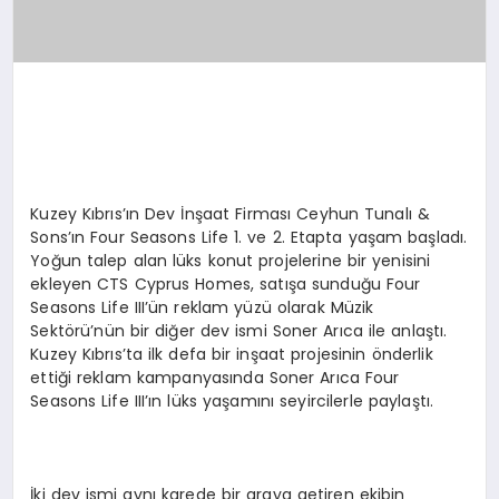
Kuzey Kıbrıs’ın Dev İnşaat Firması Ceyhun Tunalı &
Sons’ın Four Seasons Life 1. ve 2. Etapta yaşam başladı.
Yoğun talep alan lüks konut projelerine bir yenisini
ekleyen CTS Cyprus Homes, satışa sunduğu Four
Seasons Life III’ün reklam yüzü olarak Müzik
Sektörü’nün bir diğer dev ismi Soner Arıca ile anlaştı.
Kuzey Kıbrıs’ta ilk defa bir inşaat projesinin önderlik
ettiği reklam kampanyasında Soner Arıca Four
Seasons Life III’ın lüks yaşamını seyircilerle paylaştı.
İki dev ismi aynı karede bir araya getiren ekibin