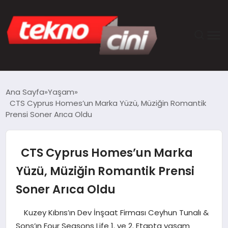
ANASAYFA
Ana Sayfa
Yaşam
CTS Cyprus Homes’un Marka Yüzü, Müziğin Romantik
TEKNOLOJI
Prensi Soner Arıca Oldu
GÜNCEL
CTS Cyprus Homes’un Marka
YAŞAM
Yüzü, Müziğin Romantik Prensi
Soner Arıca Oldu
SAĞLIK
Kuzey Kıbrıs’ın Dev İnşaat Firması Ceyhun Tunalı &
DÜNYA
Sons’ın Four Seasons Life 1. ve 2. Etapta yaşam