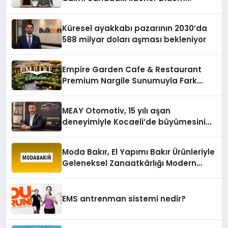
Karagenç ve Başak Gündoğdu kulüp
hafızasını geleceğe taşıyacak
Küresel ayakkabı pazarının 2030’da
588 milyar doları aşması bekleniyor
Empire Garden Cafe & Restaurant
Premium Nargile Sunumuyla Fark
Yaratıyor
MEAY Otomotiv, 15 yılı aşan
deneyimiyle Kocaeli’de büyümesini
sürdürüyor
Moda Bakır, El Yapımı Bakır Ürünleriyle
Geleneksel Zanaatkârlığı Modern
Yaşam Alanlarına Taşıyor
EMS antrenman sistemi nedir?