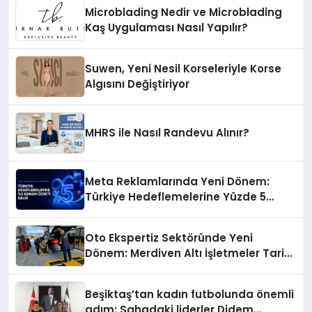
Microblading Nedir ve Microblading
Kaş Uygulaması Nasıl Yapılır?
Suwen, Yeni Nesil Korseleriyle Korse
Algısını Değiştiriyor
MHRS ile Nasıl Randevu Alınır?
Meta Reklamlarında Yeni Dönem:
Türkiye Hedeflemelerine Yüzde 5
Konum Ücreti Geldi
Oto Ekspertiz Sektöründe Yeni
Dönem: Merdiven Altı İşletmeler Tarih
Oluyor
Beşiktaş’tan kadın futbolunda önemli
adım: Sahadaki liderler Didem