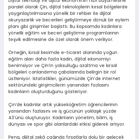
Dijital teknoloji ve dijital ekonominin hızlı büyümesine
paralel olarak Çin, dijital teknolojilerin kırsal bölgelerde
yaygınlaştırılmasına yönelik bir rehber ile dijital
okuryazarlık ve becerileri geliştirmeye dönük bir eylem
planı gibi girişimler başlattı. Bu kapsamda kadınlara
yönelik eğitim ve beceri geliştirme programlarının
teşvik edilmesine de özel olarak önem veriliyor.
Örneğin, kırsal kesimde e-ticaret alanında yoğun
eğitim alan daha fazla kadın, dijital ekonomiyi
benimsiyor ve Çin’in yoksulluğu azaltma ve kırsal
bölgeleri canlandırma çabalarında belirgin bir rol
üstleniyor. İstatistikler, günümüzde Çin’de internet
sektöründeki girişimcilerin yarısından fazlasını
kadınların oluşturduğunu gösteriyor.
Çin’de kadınlar artık yükseköğretim öğrencilerinin
yarısından fazlasını ve iş gücünün yaklaşık yüzde
43’ünü oluşturuyor. Kadınların yönetim, bilim, iş
dünyası ve spor gibi alanlardaki etkisi giderek artıyor.
Peng, dijital zekâ çağında fırsatlarla dolu bir gelecek