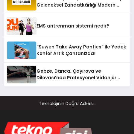
Geleneksel Zanaatkârlığı Modern
Yaşam Alanlarına Taşıyor
EMS antrenman sistemi nedir?
“Suwen Take Away Panties” ile Yedek
Konfor Artık Çantanızda!
Gebze, Darıca, Çayırova ve
Dilovası’nda Profesyonel Vidanjör
Hizmetleri
Teknolojinin Doğru Adresi..