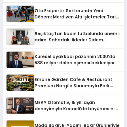
Konum Ücreti Geldi
Oto Ekspertiz Sektöründe Yeni
Dönem: Merdiven Altı İşletmeler Tarih
Oluyor
Beşiktaş’tan kadın futbolunda önemli
adım: Sahadaki liderler Didem
Karagenç ve Başak Gündoğdu kulüp
hafızasını geleceğe taşıyacak
Küresel ayakkabı pazarının 2030’da
588 milyar doları aşması bekleniyor
Empire Garden Cafe & Restaurant
Premium Nargile Sunumuyla Fark
Yaratıyor
MEAY Otomotiv, 15 yılı aşan
deneyimiyle Kocaeli’de büyümesini
sürdürüyor
Moda Bakır, El Yapımı Bakır Ürünleriyle