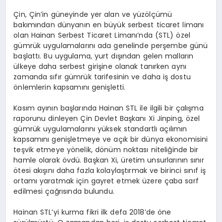
Çin, Çin’in güneyinde yer alan ve yüzölçümü
bakımından dünyanın en büyük serbest ticaret limanı
olan Hainan Serbest Ticaret Limanı’nda (STL) özel
gümrük uygulamalarını ada genelinde perşembe günü
başlattı. Bu uygulama, yurt dışından gelen malların
ülkeye daha serbest girişine olanak tanırken aynı
zamanda sıfır gümrük tarifesinin ve daha iş dostu
önlemlerin kapsamını genişletti.
Kasım ayının başlarında Hainan STL ile ilgili bir çalışma
raporunu dinleyen Çin Devlet Başkanı Xi Jinping, özel
gümrük uygulamalarını yüksek standartlı açılımın
kapsamını genişletmeye ve açık bir dünya ekonomisini
teşvik etmeye yönelik, dönüm noktası niteliğinde bir
hamle olarak övdü. Başkan Xi, üretim unsurlarının sınır
ötesi akışını daha fazla kolaylaştırmak ve birinci sınıf iş
ortamı yaratmak için gayret etmek üzere çaba sarf
edilmesi çağrısında bulundu.
Hainan STL’yi kurma fikri ilk defa 2018’de öne