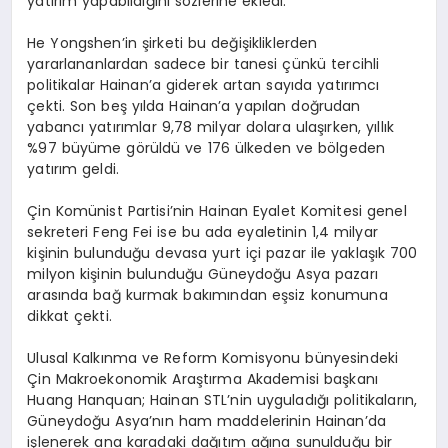
yatırım yapabildiğini sözlerine ekledi.
He Yongshen’in şirketi bu değişikliklerden
yararlananlardan sadece bir tanesi çünkü tercihli
politikalar Hainan’a giderek artan sayıda yatırımcı
çekti. Son beş yılda Hainan’a yapılan doğrudan
yabancı yatırımlar 9,78 milyar dolara ulaşırken, yıllık
%97 büyüme görüldü ve 176 ülkeden ve bölgeden
yatırım geldi.
Çin Komünist Partisi’nin Hainan Eyalet Komitesi genel
sekreteri Feng Fei ise bu ada eyaletinin 1,4 milyar
kişinin bulunduğu devasa yurt içi pazar ile yaklaşık 700
milyon kişinin bulunduğu Güneydoğu Asya pazarı
arasında bağ kurmak bakımından eşsiz konumuna
dikkat çekti.
Ulusal Kalkınma ve Reform Komisyonu bünyesindeki
Çin Makroekonomik Araştırma Akademisi başkanı
Huang Hanquan; Hainan STL’nin uyguladığı politikaların,
Güneydoğu Asya’nın ham maddelerinin Hainan’da
işlenerek ana karadaki dağıtım ağına sunulduğu bir