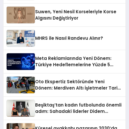
Suwen, Yeni Nesil Korseleriyle Korse
Algısını Değiştiriyor
MHRS ile Nasıl Randevu Alınır?
Meta Reklamlarında Yeni Dönem:
Türkiye Hedeflemelerine Yüzde 5
Konum Ücreti Geldi
Oto Ekspertiz Sektöründe Yeni
Dönem: Merdiven Altı İşletmeler Tarih
Oluyor
Beşiktaş’tan kadın futbolunda önemli
adım: Sahadaki liderler Didem
Karagenç ve Başak Gündoğdu kulüp
hafızasını geleceğe taşıyacak
Küresel ayakkabı pazarının 2030’da