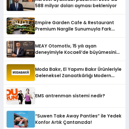
588 milyar doları aşması bekleniyor
Empire Garden Cafe & Restaurant
Premium Nargile Sunumuyla Fark
Yaratıyor
MEAY Otomotiv, 15 yılı aşan
deneyimiyle Kocaeli’de büyümesini
sürdürüyor
Moda Bakır, El Yapımı Bakır Ürünleriyle
Geleneksel Zanaatkârlığı Modern
Yaşam Alanlarına Taşıyor
EMS antrenman sistemi nedir?
“Suwen Take Away Panties” ile Yedek
Konfor Artık Çantanızda!