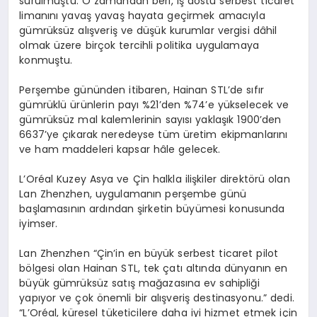
sürülmüştü. O zamandan beri, iş dostu serbest ticaret
limanını yavaş yavaş hayata geçirmek amacıyla
gümrüksüz alışveriş ve düşük kurumlar vergisi dâhil
olmak üzere birçok tercihli politika uygulamaya
konmuştu.
Perşembe gününden itibaren, Hainan STL’de sıfır
gümrüklü ürünlerin payı %21’den %74’e yükselecek ve
gümrüksüz mal kalemlerinin sayısı yaklaşık 1900’den
6637’ye çıkarak neredeyse tüm üretim ekipmanlarını
ve ham maddeleri kapsar hâle gelecek.
L’Oréal Kuzey Asya ve Çin halkla ilişkiler direktörü olan
Lan Zhenzhen, uygulamanın perşembe günü
başlamasının ardından şirketin büyümesi konusunda
iyimser.
Lan Zhenzhen “Çin’in en büyük serbest ticaret pilot
bölgesi olan Hainan STL, tek çatı altında dünyanın en
büyük gümrüksüz satış mağazasına ev sahipliği
yapıyor ve çok önemli bir alışveriş destinasyonu.” dedi.
“L’Oréal, küresel tüketicilere daha iyi hizmet etmek için