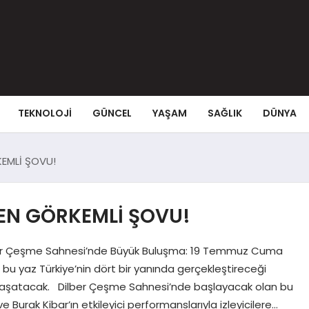
TEKNOLOJI
GÜNCEL
YAŞAM
SAĞLIK
DÜNYA
KEMLİ ŞOVU!
 EN GÖRKEMLİ ŞOVU!
ber Çeşme Sahnesi’nde Büyük Buluşma: 19 Temmuz Cuma
r, bu yaz Türkiye’nin dört bir yanında gerçekleştireceği
 yaşatacak. Dilber Çeşme Sahnesi’nde başlayacak olan bu
Burak Kibar’ın etkileyici performanslarıyla izleyicilere…