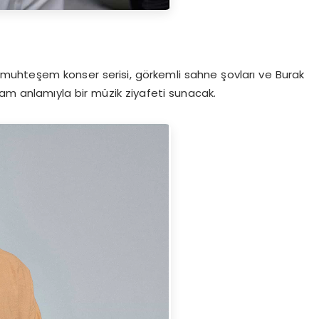
uhteşem konser serisi, görkemli sahne şovları ve Burak
e tam anlamıyla bir müzik ziyafeti sunacak.