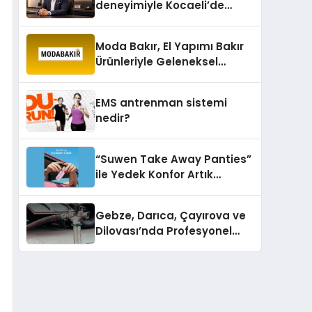
deneyimiyle Kocaeli’de
büyümesini sürdürüyor
Moda Bakır, El Yapımı Bakır
Ürünleriyle Geleneksel
Zanaatkârlığı Modern
Yaşam Alanlarına Taşıyor
EMS antrenman sistemi
nedir?
“Suwen Take Away Panties”
ile Yedek Konfor Artık
Çantanızda!
Gebze, Darıca, Çayırova ve
Dilovası’nda Profesyonel
Vidanjör Hizmetleri