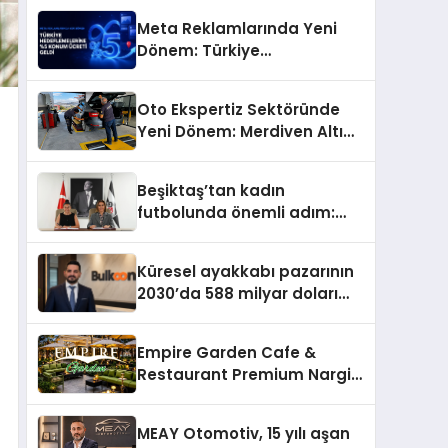
Meta Reklamlarında Yeni
Dönem: Türkiye
Hedeflemelerine Yüzde 5
Konum Ücreti Geldi
Oto Ekspertiz Sektöründe
Yeni Dönem: Merdiven Altı
İşletmeler Tarih Oluyor
Beşiktaş’tan kadın
futbolunda önemli adım:
Sahadaki liderler Didem
Karagenç ve Başak
Küresel ayakkabı pazarının
Gündoğdu kulüp hafızasını
2030’da 588 milyar doları
geleceğe taşıyacak
aşması bekleniyor
Empire Garden Cafe &
Restaurant Premium Nargile
Sunumuyla Fark Yaratıyor
MEAY Otomotiv, 15 yılı aşan