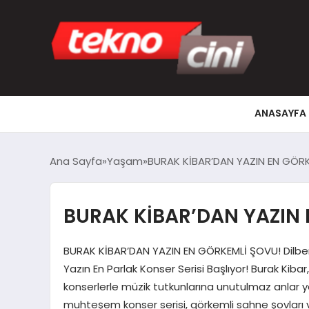
ANASAYFA
Ana Sayfa
Yaşam
BURAK KİBAR’DAN YAZIN EN GÖR
BURAK KİBAR’DAN YAZIN
BURAK KİBAR’DAN YAZIN EN GÖRKEMLİ ŞOVU! Dil
Yazın En Parlak Konser Serisi Başlıyor! Burak Kiba
konserlerle müzik tutkunlarına unutulmaz anlar
muhteşem konser serisi, görkemli sahne şovları ve 