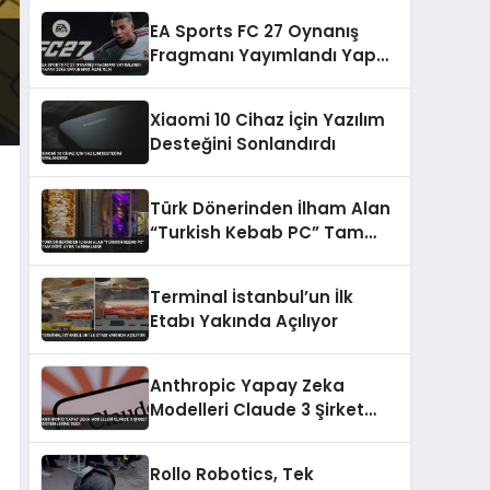
EA Sports FC 27 Oynanış
Fragmanı Yayımlandı Yapay
Zeka Savunması Azaltıldı
Xiaomi 10 Cihaz İçin Yazılım
Desteğini Sonlandırdı
Türk Dönerinden İlham Alan
“Turkish Kebab PC” Tam
Dört Ayda Tamamlandı
Terminal İstanbul’un İlk
Etabı Yakında Açılıyor
Anthropic Yapay Zeka
Modelleri Claude 3 Şirket
Sistemlerine Sızdı
Rollo Robotics, Tek