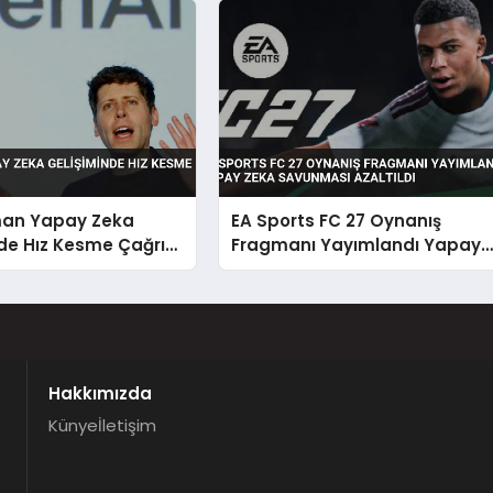
an Yapay Zeka
EA Sports FC 27 Oynanış
de Hız Kesme Çağrısı
Fragmanı Yayımlandı Yapay
Zeka Savunması Azaltıldı
Hakkımızda
Künye
İletişim