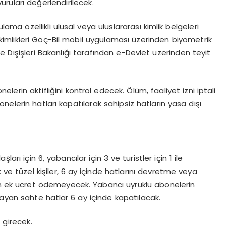
ruları değerlendirilecek.
ulama özellikli ulusal veya uluslararası kimlik belgeleri
 kimlikleri Göç-Bil mobil uygulaması üzerinden biyometrik
ise Dışişleri Bakanlığı tarafından e-Devlet üzerinden teyit
lerin aktifliğini kontrol edecek. Ölüm, faaliyet izni iptali
elerin hatları kapatılarak sahipsiz hatların yasa dışı
i
ları için 6, yabancılar için 3 ve turistler için 1 ile
k ve tüzel kişiler, 6 ay içinde hatlarını devretme veya
n ek ücret ödemeyecek. Yabancı uyruklu abonelerin
ayan sahte hatlar 6 ay içinde kapatılacak.
 girecek.