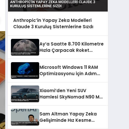
Anthropic’in Yapay Zeka Modelleri
Claude 3 Kuruluş Sistemlerine Sızdı
Ay’a Saatte 8.700 Kilometre
Hızla Çarpacak Roket
Parçasının Tarihi Açıklandı
Microsoft Windows 11 RAM
Optimizasyonu İçin Adım
Attı
Xiaomi’den Yeni SUV
Hamlesi SkyNomad N90 Max
ve N70 Max Modelleri
Tanıtıldı
Sam Altman Yapay Zeka
Gelişiminde Hız Kesme
Çağrısı Yaptı