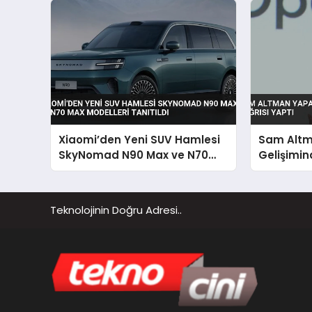
Xiaomi’den Yeni SUV Hamlesi
Sam Altm
SkyNomad N90 Max ve N70
Gelişimin
Max Modelleri Tanıtıldı
Yaptı
Teknolojinin Doğru Adresi..