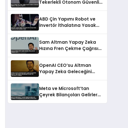
Tekerlekli Otonom Güvenlik
Robotu 1ROLLO’yu Tanıttı
ABD Çin Yapımı Robot ve
İnvertör İthalatına Yasak
Getirdi Çin’den Tepki
Sam Altman Yapay Zeka
Hızına Fren Çekme Çağrısı
Yaptı
OpenAI CEO’su Altman
Yapay Zeka Geleceğini
Anlattı Her Dileği
Gerçekleştirecek Cin
Meta ve Microsoft’tan
Yaratmaya Yakınız
Çeyrek Bilançoları Gelirler
Yükselirken Kar Durumu
Farklılaştı