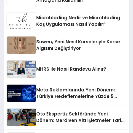
Amaçlarla Kullanılır?
Microblading Nedir ve Microblading
Kaş Uygulaması Nasıl Yapılır?
Suwen, Yeni Nesil Korseleriyle Korse
Algısını Değiştiriyor
MHRS ile Nasıl Randevu Alınır?
Meta Reklamlarında Yeni Dönem:
Türkiye Hedeflemelerine Yüzde 5
Konum Ücreti Geldi
Oto Ekspertiz Sektöründe Yeni
Dönem: Merdiven Altı İşletmeler Tarih
Oluyor