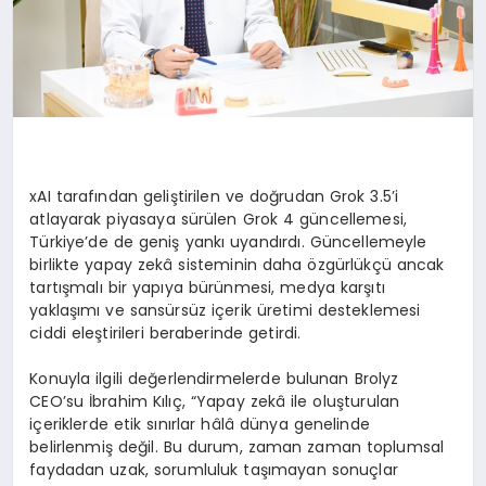
xAI taraf
ı
ndan geli
ş
tirilen ve do
ğ
rudan Grok 3.5
’
i
atlayarak piyasaya s
ü
r
ü
len Grok 4 g
ü
ncellemesi,
T
ü
rkiye
’
de de geni
ş
yank
ı
uyand
ı
rd
ı
. G
ü
ncellemeyle
birlikte yapay zek
â
sisteminin daha
ö
zg
ü
rl
ü
k
çü
ancak
tart
ış
mal
ı
bir yap
ı
ya b
ü
r
ü
nmesi, medya kar
şı
t
ı
yakla
şı
m
ı
ve sans
ü
rs
ü
z i
ç
erik
ü
retimi desteklemesi
ciddi ele
ş
tirileri beraberinde getirdi.
Konuyla ilgili de
ğ
erlendirmelerde bulunan Brolyz
CEO
’
su
İ
brahim K
ı
l
ıç
, “Yapay zek
â
ile olu
ş
turulan
i
ç
eriklerde etik s
ı
n
ı
rlar h
â
l
â
d
ü
nya genelinde
belirlenmi
ş
de
ğ
il. Bu durum, zaman zaman toplumsal
faydadan uzak, sorumluluk ta
şı
mayan sonu
ç
lar