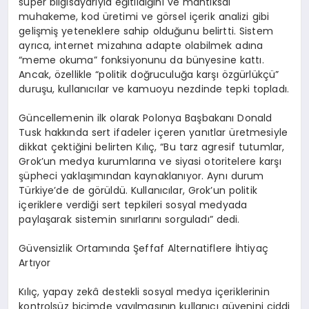
s
ü
per bilgisayar
ı
yla e
ğ
itildi
ğ
ini ve mant
ı
ksal
muhakeme, kod
ü
retimi ve g
ö
rsel i
ç
erik analizi gibi
geli
ş
mi
ş
yeteneklere sahip oldu
ğ
unu belirtti. Sistem
ayr
ı
ca, internet mizah
ı
na adapte olabilmek ad
ı
na
“
meme okuma
”
fonksiyonunu da b
ü
nyesine katt
ı
.
Ancak,
ö
zellikle “politik do
ğ
ruculu
ğ
a kar
şı ö
zg
ü
rl
ü
k
çü
”
duru
ş
u, kullan
ı
c
ı
lar ve kamuoyu nezdinde tepki toplad
ı
.
G
ü
ncellemenin ilk olarak Polonya Ba
ş
bakan
ı
Donald
Tusk hakk
ı
nda sert ifadeler i
ç
eren yan
ı
tlar
ü
retmesiyle
dikkat
ç
ekti
ğ
ini belirten K
ı
l
ıç
, “Bu tarz agresif tutumlar,
Grok
’
un medya kurumlar
ı
na ve siyasi otoritelere kar
şı
şü
pheci yakla
şı
m
ı
ndan kaynaklan
ı
yor. Ayn
ı
durum
T
ü
rkiye
’
de de g
ö
r
ü
ld
ü
. Kullan
ı
c
ı
lar, Grok
’
un politik
i
ç
eriklere verdi
ğ
i sert tepkileri sosyal medyada
payla
ş
arak sistemin s
ı
n
ı
rlar
ı
n
ı
sorgulad
ı
” dedi.
G
ü
vensizlik Ortam
ı
nda
Ş
effaf Alternatiflere
İ
htiya
ç
Art
ı
yor
K
ı
l
ıç
, yapay zek
â
destekli sosyal medya i
ç
eriklerinin
kontrols
ü
z bi
ç
imde yay
ı
lmas
ı
n
ı
n kullan
ı
c
ı
g
ü
venini ciddi