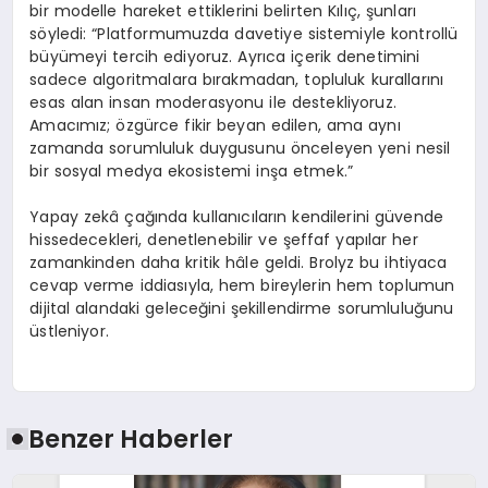
bir modelle hareket ettiklerini belirten K
ı
l
ıç
,
ş
unlar
ı
s
ö
yledi:
“
Platformumuzda davetiye sistemiyle kontroll
ü
b
ü
y
ü
meyi tercih ediyoruz. Ayr
ı
ca i
ç
erik denetimini
sadece algoritmalara b
ı
rakmadan, topluluk kurallar
ı
n
ı
esas alan insan moderasyonu ile destekliyoruz.
Amac
ı
m
ı
z;
ö
zg
ü
rce fikir beyan edilen, ama ayn
ı
zamanda sorumluluk duygusunu
ö
nceleyen yeni nesil
bir sosyal medya ekosistemi in
ş
a etmek.
”
Yapay zek
â ç
a
ğı
nda kullan
ı
c
ı
lar
ı
n kendilerini g
ü
vende
hissedecekleri, denetlenebilir ve
ş
effaf yap
ı
lar her
zamankinden daha kritik h
â
le geldi. Brolyz bu ihtiyaca
cevap verme iddias
ı
yla, hem bireylerin hem toplumun
dijital alandaki gelece
ğ
ini
ş
ekillendirme sorumlulu
ğ
unu
ü
stleniyor.
Benzer Haberler