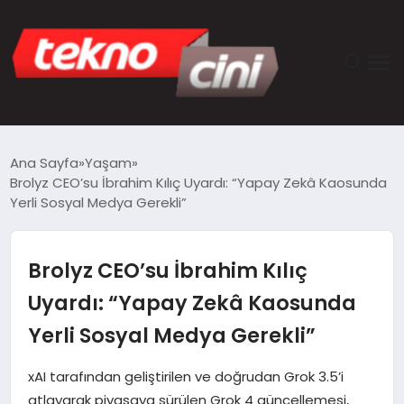
ANASAYFA
Ana Sayfa
Yaşam
Brolyz CEO’su İbrahim Kılıç Uyardı: “Yapay Zekâ Kaosunda
TEKNOLOJI
Yerli Sosyal Medya Gerekli”
GÜNCEL
Brolyz CEO’su İbrahim Kılıç
YAŞAM
Uyardı: “Yapay Zekâ Kaosunda
Yerli Sosyal Medya Gerekli”
SAĞLIK
xAI tarafından geliştirilen ve doğrudan Grok 3.5’i
DÜNYA
atlayarak piyasaya sürülen Grok 4 güncellemesi,