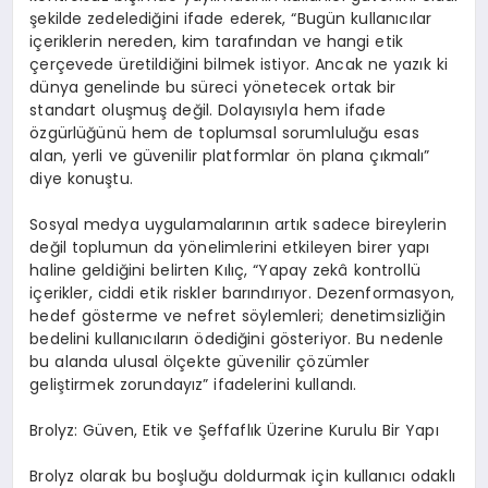
ş
ekilde zedeledi
ğ
ini ifade ederek,
“
Bug
ü
n kullan
ı
c
ı
lar
i
ç
eriklerin nereden, kim taraf
ı
ndan ve hangi etik
ç
er
ç
evede
ü
retildi
ğ
ini bilmek istiyor. Ancak ne yaz
ı
k ki
d
ü
nya genelinde bu s
ü
reci y
ö
netecek ortak bir
standart olu
ş
mu
ş
de
ğ
il. Dolay
ı
s
ı
yla hem ifade
ö
zg
ü
rl
üğü
n
ü
hem de toplumsal sorumlulu
ğ
u esas
alan, yerli ve g
ü
venilir platformlar
ö
n plana
çı
kmal
ı”
diye konu
ş
tu.
Sosyal medya uygulamalar
ı
n
ı
n art
ı
k sadece bireylerin
de
ğ
il toplumun da y
ö
nelimlerini etkileyen birer yap
ı
haline geldi
ğ
ini belirten K
ı
l
ıç
,
“
Yapay zek
â
kontroll
ü
i
ç
erikler, ciddi etik riskler bar
ı
nd
ı
r
ı
yor. Dezenformasyon,
hedef g
ö
sterme ve nefret s
ö
ylemleri; denetimsizli
ğ
in
bedelini kullan
ı
c
ı
lar
ı
n
ö
dedi
ğ
ini g
ö
steriyor. Bu nedenle
bu alanda ulusal
ö
l
ç
ekte g
ü
venilir
çö
z
ü
mler
geli
ş
tirmek zorunday
ı
z
”
ifadelerini kulland
ı
.
Brolyz: G
ü
ven, Etik ve
Ş
effafl
ı
k
Ü
zerine Kurulu Bir Yap
ı
Brolyz olarak bu bo
ş
lu
ğ
u doldurmak i
ç
in kullan
ı
c
ı
odakl
ı