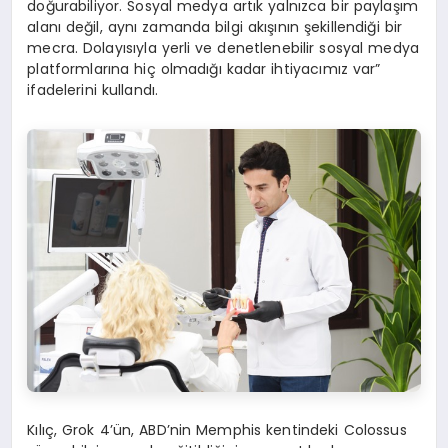
do
ğ
urabiliyor. Sosyal medya art
ı
k yaln
ı
zca bir payla
şı
m
alan
ı
de
ğ
il, ayn
ı
zamanda bilgi ak
ışı
n
ı
n
ş
ekillendi
ğ
i bir
mecra. Dolay
ı
s
ı
yla yerli ve denetlenebilir sosyal medya
platformlar
ı
na hi
ç
olmad
ığı
kadar ihtiyac
ı
m
ı
z var”
ifadelerini kulland
ı
.
K
ı
l
ıç
, Grok 4
’ü
n, ABD
’
nin Memphis kentindeki Colossus