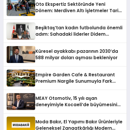
Oto Ekspertiz Sektöründe Yeni
Dönem: Merdiven Altı İşletmeler Tarih
Oluyor
Beşiktaş’tan kadın futbolunda önemli
adım: Sahadaki liderler Didem
Karagenç ve Başak Gündoğdu kulüp
hafızasını geleceğe taşıyacak
Küresel ayakkabı pazarının 2030’da
588 milyar doları aşması bekleniyor
Empire Garden Cafe & Restaurant
Premium Nargile Sunumuyla Fark
Yaratıyor
MEAY Otomotiv, 15 yılı aşan
deneyimiyle Kocaeli’de büyümesini
sürdürüyor
Moda Bakır, El Yapımı Bakır Ürünleriyle
Geleneksel Zanaatkârlığı Modern