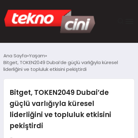
ANASAYFA
Ana Sayfa
Yaşam
Bitget, TOKEN2049 Dubai’de güçlü varlığıyla küresel
TEKNOLOJI
liderliğini ve topluluk etkisini pekiştirdi
GÜNCEL
Bitget, TOKEN2049 Dubai’de
YAŞAM
güçlü varlığıyla küresel
liderliğini ve topluluk etkisini
SAĞLIK
pekiştirdi
DÜNYA