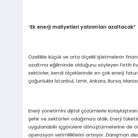
“
Ek enerji maliyetleri yatırımları azaltacak”
Özellikle küçük ve orta ölçekli işletmelerin fina
azaltma eğiliminde olduğunu söyleyen Fetih Evren 
sektörler, kendi ölçeklerinde en çok enerji fatu
çoğunlukla İstanbul, İzmir, Ankara, Bursa, Mani
Enerji yönetimini dijital çözümlerle kolaylaştıra
şehir ve sektörleri odağımıza aldık. Enerji tüketim
uygulanabilir içgörülere dönüştürmelerine de ola
operasyon verimliliklerini artırıyor. Danışman de