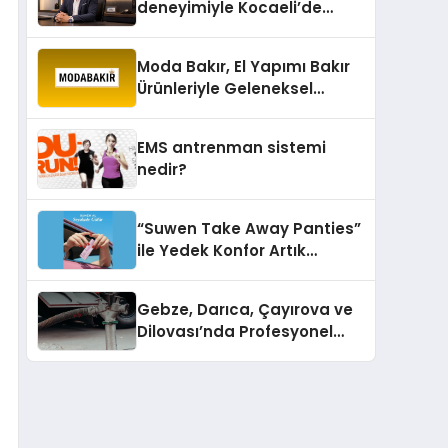
deneyimiyle Kocaeli’de
büyümesini sürdürüyor
Moda Bakır, El Yapımı Bakır
Ürünleriyle Geleneksel
Zanaatkârlığı Modern
Yaşam Alanlarına Taşıyor
EMS antrenman sistemi
nedir?
“Suwen Take Away Panties”
ile Yedek Konfor Artık
Çantanızda!
Gebze, Darıca, Çayırova ve
Dilovası’nda Profesyonel
Vidanjör Hizmetleri