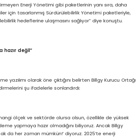
rmeyen Enerji Yönetimi gibi paketlerinin yanı sıra, daha
er için tasarlanmış Sürdürülebilirlik Yönetimi paketleriyle,
ülebilirlik hedeflerine ulaşmasını sağlıyor” diye konuştu.
hazır değil”
zleme yazılımı olarak öne çıktığını belirten Billgy Kurucu Ortağı
irmelerini şu ifadelerle sonlandırdı:
 hangi ölçek ve sektörde olursa olsun, özellikle de yüksek
eme yapmaya hazır olmadığını biliyoruz. Ancak Billgy
ak da her zaman mümkün!’ diyoruz. 2025’te enerji