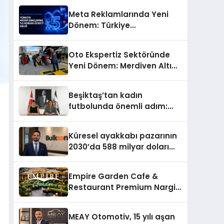
Meta Reklamlarında Yeni
Dönem: Türkiye
Hedeflemelerine Yüzde 5
Konum Ücreti Geldi
Oto Ekspertiz Sektöründe
Yeni Dönem: Merdiven Altı
İşletmeler Tarih Oluyor
Beşiktaş’tan kadın
futbolunda önemli adım:
Sahadaki liderler Didem
Karagenç ve Başak
Küresel ayakkabı pazarının
Gündoğdu kulüp hafızasını
2030’da 588 milyar doları
geleceğe taşıyacak
aşması bekleniyor
Empire Garden Cafe &
Restaurant Premium Nargile
Sunumuyla Fark Yaratıyor
MEAY Otomotiv, 15 yılı aşan