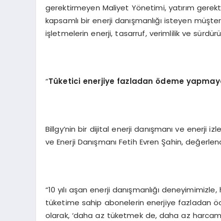
gerektirmeyen Maliyet Yönetimi, yatırım gerekti
kapsamlı bir enerji danışmanlığı isteyen müşteril
işletmelerin enerji, tasarruf, verimlilik ve sürdür
“
Tüketici enerjiye fazladan
ö
deme yapmaya 
Billgy’nin bir dijital enerji danışmanı ve enerji i
ve Enerji Danışmanı Fetih Evren Şahin, değerlend
“10 yılı aşan enerji danışmanlığı deneyimimizle,
tüketime sahip abonelerin enerjiye fazladan öd
olarak, ‘daha az tüketmek de, daha az harcam