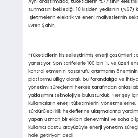
Aynı araştırmada, tüketicilerin %77’sinin elektri
sunmasını beklediği, 10 kişiden yedisinin (%67) ki
İşletmelerin elektrik ve enerji maliyetlerinin sek
Evren Şahin,
“Tüketicilerin kişiselleştirilmiş enerji çözümleri
yansıtıyor. Son tarifelerle 100 bin TL ve üzeri e
kontrol etmenin, tasarrufu artırmanın öneminin 
platformu Billgy olarak, bu farkındalığa ve ihti
yönetimi süreçlerini herkes tarafından anlaşılab
yaklaşımını teknolojiyle buluşturduk. ‘Her şey için
kullanıcıların enerji tüketimlerini yönetmelerin
sürdürülebilirlik hedeflerine ulaşmalarına yardımc
yapan uzman bir ekibin deneyimini ve saha bilgisi
kullanıcı dostu arayüzüyle enerji yönetim süreçler
hale getiriyor” dedi.