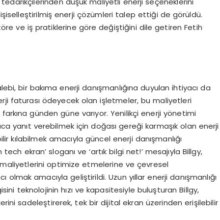
k tedarikçilerinden düşük maliyetli enerji seçeneklerini
şiselleştirilmiş enerji çözümleri talep ettiği de görüldü.
töre ve iş pratiklerine göre değiştiğini dile getiren Fetih
 talebi, bir bakıma enerji danışmanlığına duyulan ihtiyacı da
nerji faturası ödeyecek olan işletmeler, bu maliyetleri
farkına günden güne varıyor. Yenilikçi enerji yönetimi
yaca yanıt verebilmek için doğası gereği karmaşık olan enerji
ilir kılabilmek amacıyla güncel enerji danışmanlığı
 tech ekran’ sloganı ve ‘artık bilgi net!’ mesajıyla Billgy,
e, maliyetlerini optimize etmelerine ve çevresel
ı olmak amacıyla geliştirildi. Uzun yıllar enerji danışmanlığı
ni teknolojinin hızı ve kapasitesiyle buluşturan Billgy,
ini sadeleştirerek, tek bir dijital ekran üzerinden erişilebilir