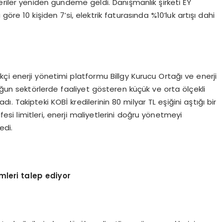
riler yeniden gündeme geldi. Danışmanlık şirketi EY
öre 10 kişiden 7’si, elektrik faturasında %10’luk artışı dahi
ikçi enerji yönetimi platformu Billgy Kurucu Ortağı ve enerji
oğun sektörlerde faaliyet gösteren küçük ve orta ölçekli
 Takipteki KOBİ kredilerinin 80 milyar TL eşiğini aştığı bir
i limitleri, enerji maliyetlerini doğru yönetmeyi
edi.
ümleri talep ediyor