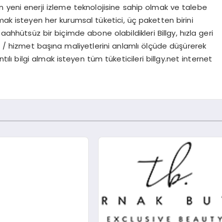
 yeni enerji izleme teknolojisine sahip olmak ve talebe
mak isteyen her kurumsal tüketici, üç paketten birini
n taahhütsüz bir biçimde abone olabildikleri Billgy, hızla geri
ün / hizmet başına maliyetlerini anlamlı ölçüde düşürerek
ılı bilgi almak isteyen tüm tüketicileri billgy.net internet