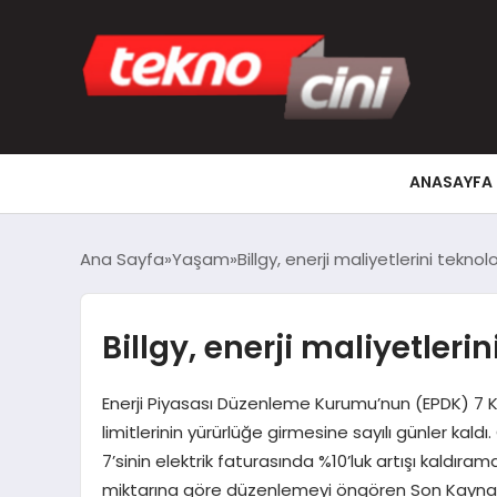
ANASAYFA
Ana Sayfa
Yaşam
Billgy, enerji maliyetlerini teknol
Billgy, enerji maliyetleri
Enerji Piyasası Düzenleme Kurumu’nun (EPDK) 7 Ka
limitlerinin yürürlüğe girmesine sayılı günler kald
7’sinin elektrik faturasında %10’luk artışı kaldır
miktarına göre düzenlemeyi öngören Son Kaynak Te