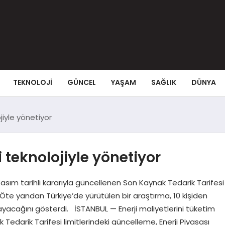
TEKNOLOJI
GÜNCEL
YAŞAM
SAĞLIK
DÜNYA
ojiyle yönetiyor
ni teknolojiyle yönetiyor
sım tarihli kararıyla güncellenen Son Kaynak Tedarik Tarifesi
ı. Öte yandan Türkiye’de yürütülen bir araştırma, 10 kişiden
amayacağını gösterdi. İSTANBUL — Enerji maliyetlerini tüketim
darik Tarifesi limitlerindeki güncelleme, Enerji Piyasası