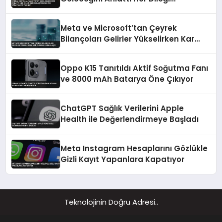
Gerçekleştirecek Cin Yaratmaya
Yakınız
Meta ve Microsoft’tan Çeyrek
Bilançoları Gelirler Yükselirken Kar
Durumu Farklılaştı
Oppo K15 Tanıtıldı Aktif Soğutma Fanı
ve 8000 mAh Batarya Öne Çıkıyor
ChatGPT Sağlık Verilerini Apple
Health ile Değerlendirmeye Başladı
Meta Instagram Hesaplarını Gözlükle
Gizli Kayıt Yapanlara Kapatıyor
Teknolojinin Doğru Adresi..