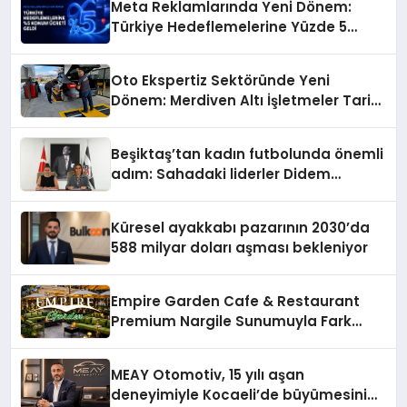
Meta Reklamlarında Yeni Dönem:
Türkiye Hedeflemelerine Yüzde 5
Konum Ücreti Geldi
Oto Ekspertiz Sektöründe Yeni
Dönem: Merdiven Altı İşletmeler Tarih
Oluyor
Beşiktaş’tan kadın futbolunda önemli
adım: Sahadaki liderler Didem
Karagenç ve Başak Gündoğdu kulüp
hafızasını geleceğe taşıyacak
Küresel ayakkabı pazarının 2030’da
588 milyar doları aşması bekleniyor
Empire Garden Cafe & Restaurant
Premium Nargile Sunumuyla Fark
Yaratıyor
MEAY Otomotiv, 15 yılı aşan
deneyimiyle Kocaeli’de büyümesini